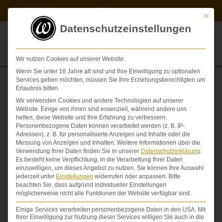
Zum
Kontakt
Videos
Inhalt
Mit die
springen
Datenschutzeinstellungen
Wir nutzen Cookies auf unserer Website.
Wenn Sie unter 16 Jahre alt sind und Ihre Einwilligung zu optionalen
Services geben möchten, müssen Sie Ihre Erziehungsberechtigten um
News und Urteile
Erlaubnis bitten.
Wir verwenden Cookies und andere Technologien auf unserer
Website. Einige von ihnen sind essenziell, während andere uns
helfen, diese Website und Ihre Erfahrung zu verbessern.
Rechtsanwaltsblog
Personenbezogene Daten können verarbeitet werden (z. B. IP-
Adressen), z. B. für personalisierte Anzeigen und Inhalte oder die
Messung von Anzeigen und Inhalten.
Weitere Informationen über die
zu den Themen
Verwendung Ihrer Daten finden Sie in unserer
Datenschutzerklärung
.
Es besteht keine Verpflichtung, in die Verarbeitung Ihrer Daten
einzuwilligen, um dieses Angebot zu nutzen.
Sie können Ihre Auswahl
P
e
r
s
o
n
e
n
s
jederzeit unter
Einstellungen
widerrufen oder anpassen.
Bitte
beachten Sie, dass aufgrund individueller Einstellungen
möglicherweise nicht alle Funktionen der Website verfügbar sind.
In diesem News-Bereich haben wir im Form eines
Einige Services verarbeiten personenbezogene Daten in den USA. Mit
Blogs umfangreiche Informationen und Neuigkeiten
Ihrer Einwilligung zur Nutzung dieser Services willigen Sie auch in die