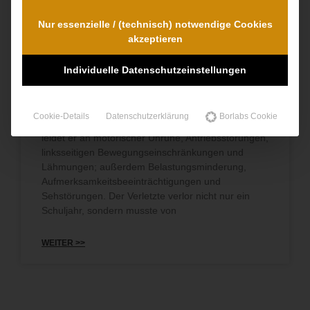
Nur essenzielle / (technisch) notwendige Cookies
akzeptieren
Individuelle Datenschutzeinstellungen
Der 87-jährige Autofahrer überfuhr in diesem
Gerichtsfall einen jugendlichen Fußgänger, der
sehr schwer verletzt worden ist und unter anderem
Cookie-Details
Datenschutzerklärung
Borlabs Cookie
ein massives Schädel-Hirn-
Trauma
erlitt. Seit dem
leidet er an motorischer Unruhe, Antriebsstörungen,
linksseitigen Bewegungseinschränkungen und
Lähmungen; außerdem Belastungsminderung,
Aufmerksamkeitsbeeinträchtigungen und
Sehstörungen. Der Verletzte verlor nicht nur ein
Schuljahr, sondern musste von
WEITER >>