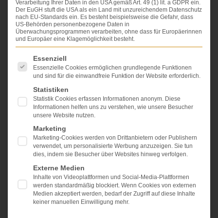
Verarbeitung Ihrer Daten in den USA gemäß Art. 49 (1) lit. a GDPR ein.
rund um die Themen
Der EuGH stuft die USA als ein Land mit unzureichendem Datenschutz
nach EU-Standards ein. Es besteht beispielsweise die Gefahr, dass
Schmerzensgeld
und
Schadensersatz
US-Behörden personenbezogene Daten in
Überwachungsprogrammen verarbeiten, ohne dass für Europäerinnen
und Europäer eine Klagemöglichkeit besteht.
zusammengestellt. Viele Beiträge stehen als PDF-
Es folgt eine Liste der Service-Gruppen, für die eine Einwi
Essenziell
Download bereit.
Essenzielle Cookies ermöglichen grundlegende Funktionen
Wir als Fachanwälte setzen uns täglich mit neuen
und sind für die einwandfreie Funktion der Website erforderlich.
Fragestellungen zu dem Thema "
Personenschäden
"
Statistiken
auseinander, sei es durch
Statistik Cookies erfassen Informationen anonym. Diese
Informationen helfen uns zu verstehen, wie unsere Besucher
ärztliche
Behandlungsfehler
,
unsere Website nutzen.
Unfälle im Verkehr,
Marketing
Marketing-Cookies werden von Drittanbietern oder Publishern
beim Sport oder
verwendet, um personalisierte Werbung anzuzeigen. Sie tun
dies, indem sie Besucher über Websites hinweg verfolgen.
im Haushalt.
Externe Medien
Inhalte von Videoplattformen und Social-Media-Plattformen
werden standardmäßig blockiert. Wenn Cookies von externen
Einen Teil dieser Fälle möchten wir mit Ihnen in
Medien akzeptiert werden, bedarf der Zugriff auf diese Inhalte
unserem Newsblog teilen.
keiner manuellen Einwilligung mehr.
Die Blogbeiträge gliedern sich in folgende