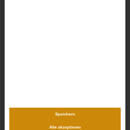
Beeinträchtigungen niemals ein selbstständiges
Leben führen können und dauerhafte Assistenz im
Alltag benötigen. Das Erreichen der
Berufsschulreife ist aufgrund der
Entwicklungsverzögerungen zweifelhaft. Eine
psychische Belastung ist absehbar. Trotz dieser
immensen Beeinträchtigungen hatte das
Landgericht
WEITER >>
Speichern
Alle akzeptieren