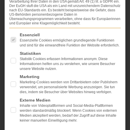
Verarbeitung Ihrer Daten in den USA gemäß Art. 49 (1) lit. a GDPR ein.
Bei schweren Verletzungen und Personenschäden:
Der EuGH stuft die USA als ein Land mit unzureichendem Datenschutz
Wir sind an Ihrer Seite​
nach EU-Standards ein. Es besteht beispielsweise die Gefahr, dass
US-Behörden personenbezogene Daten in
Überwachungsprogrammen verarbeiten, ohne dass für Europäerinnen
und Europäer eine Klagemöglichkeit besteht.
Ein schwerer Unfall, ein medizinischer
Behandlungsfehler oder eine folgenreiche Operation –
Es folgt eine Liste der Service-Gruppen, für die eine Einwi
Essenziell
von einem Moment auf den nächsten kann sich das
Essenzielle Cookies ermöglichen grundlegende Funktionen
Leben grundlegend verändern. Viele Betroffene
und sind für die einwandfreie Funktion der Website erforderlich.
stehen plötzlich vor enormen Herausforderungen:
körperlich, emotional und finanziell.
Statistiken
Statistik Cookies erfassen Informationen anonym. Diese
Genau in dieser Situation sind wir für Sie da.
Informationen helfen uns zu verstehen, wie unsere Besucher
unsere Website nutzen.
Wir wissen, wie belastend diese Zeit ist und wie
wichtig es ist, jemanden an seiner Seite zu haben, der
Marketing
sich auskennt. Als Schmerzensgeld-Spezialisten
Marketing-Cookies werden von Drittanbietern oder Publishern
verwendet, um personalisierte Werbung anzuzeigen. Sie tun
vertreten wir seit über 25 Jahren ausschließlich die
dies, indem sie Besucher über Websites hinweg verfolgen.
Interessen von Geschädigten. Unsere Aufgabe:
Ihr
Recht auf Schmerzensgeld, Schadenersatz und
Externe Medien
langfristige Absicherung durchzusetzen.
Inhalte von Videoplattformen und Social-Media-Plattformen
werden standardmäßig blockiert. Wenn Cookies von externen
Zwei erfahrene Fachanwälte stehen Ihnen dabei zur
Medien akzeptiert werden, bedarf der Zugriff auf diese Inhalte
Seite:
keiner manuellen Einwilligung mehr.
Dr. Dr. Lovis Maxim Wambach
, Fachanwalt für