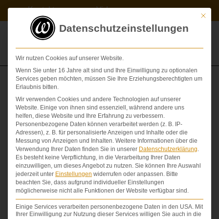
Zum
Kontakt
Videos
Inhalt
Mit die
springen
Datenschutzeinstellungen
Wir nutzen Cookies auf unserer Website.
Wenn Sie unter 16 Jahre alt sind und Ihre Einwilligung zu optionalen
Services geben möchten, müssen Sie Ihre Erziehungsberechtigten um
Erlaubnis bitten.
Prognose eines Erwerbsschadens und
Wir verwenden Cookies und andere Technologien auf unserer
Nichtanrechenbarkeit einer überobligatorischen Tätigkeit
Website. Einige von ihnen sind essenziell, während andere uns
helfen, diese Website und Ihre Erfahrung zu verbessern.
QUERSCHNITTLÄHMUNG
,
SCHMERZENSGELD
,
Personenbezogene Daten können verarbeitet werden (z. B. IP-
Adressen), z. B. für personalisierte Anzeigen und Inhalte oder die
VERDIENSTAUSFALL
Messung von Anzeigen und Inhalten.
Weitere Informationen über die
Verwendung Ihrer Daten finden Sie in unserer
Datenschutzerklärung
.
VON
DR. DR. LOVIS WAMBACH
Es besteht keine Verpflichtung, in die Verarbeitung Ihrer Daten
einzuwilligen, um dieses Angebot zu nutzen.
Sie können Ihre Auswahl
jederzeit unter
Einstellungen
widerrufen oder anpassen.
Bitte
beachten Sie, dass aufgrund individueller Einstellungen
möglicherweise nicht alle Funktionen der Website verfügbar sind.
Einige Services verarbeiten personenbezogene Daten in den USA. Mit
Ihrer Einwilligung zur Nutzung dieser Services willigen Sie auch in die