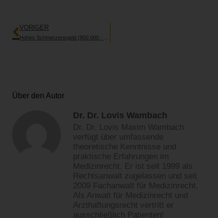
Zurück
VORIGER
Hohes Schmerzensgeld (800.000,- Euro) für Schwerstgeschädigte bei langem Leidensweg in vollem Bewusstsein (OLG Hamburg, Urteil v. 05.09.2024 – 1 U 95/23)
Über den Autor
Dr. Dr. Lovis Wambach
Dr. Dr. Lovis Maxim Wambach
verfügt über umfassende
theoretische Kenntnisse und
praktische Erfahrungen im
Medizinrecht. Er ist seit 1999 als
Rechtsanwalt zugelassen und seit
2009 Fachanwalt für Medizinrecht.
Als Anwalt für Medizinrecht und
Arzthaftungsrecht vertritt er
ausschließlich Patienten!