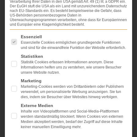
Verarbeitung Ihrer Daten in den USA gemäß Art. 49 (1) lit. a GDPR ein.
Der EuGH stuft die USA als ein Land mit unzureichendem Datenschutz
nach EU-Standards ein. Es besteht beispielsweise die Gefahr, dass
US-Behörden personenbezogene Daten in
Überwachungsprogrammen verarbeiten, ohne dass für Europäerinnen
und Europäer eine Klagemöglichkeit besteht.
Es folgt eine Liste der Service-Gruppen, für die eine Einwi
Essenziell
Essenzielle Cookies ermöglichen grundlegende Funktionen
und sind für die einwandfreie Funktion der Website erforderlich.
Statistiken
Statistik Cookies erfassen Informationen anonym. Diese
Informationen helfen uns zu verstehen, wie unsere Besucher
1. Sachverhalt:
unsere Website nutzen.
Der Kläger ist mit 16 Jahren bei einem Verkehrsunfall
Marketing
so schwer verletzt worden, dass er aufgrund der bei
Marketing-Cookies werden von Drittanbietern oder Publishern
dem Unfall erlittenen
Querschnittlähmung
auf den
verwendet, um personalisierte Werbung anzuzeigen. Sie tun
Rollstuhl angewiesen ist.
dies, indem sie Besucher über Websites hinweg verfolgen.
Der beklagte Versicherer zahlt auf alle
Externe Medien
Schadensposten (
Schmerzensgeld
,
Inhalte von Videoplattformen und Social-Media-Plattformen
werden standardmäßig blockiert. Wenn Cookies von externen
Haushaltsführungsschaden
,
Mehrbedarfsschaden,
Medien akzeptiert werden, bedarf der Zugriff auf diese Inhalte
Pflegekosten
und auch auf
Verdienstausfall
).
keiner manuellen Einwilligung mehr.