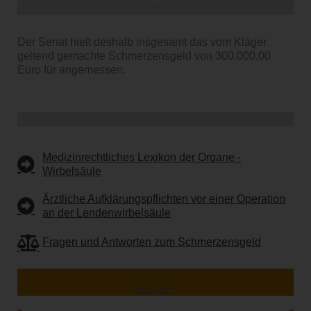
Kommentar / Besonderheiten
Der Senat hielt deshalb insgesamt das vom Kläger
geltend gemachte Schmerzensgeld von 300.000,00
Euro für angemessen.
Weiterführende Informationen
Medizinrechtliches Lexikon der Organe -
Wirbelsäule
Ärztliche Aufklärungspflichten vor einer Operation
an der Lendenwirbelsäule
Fragen und Antworten zum Schmerzensgeld
*1
Betrag