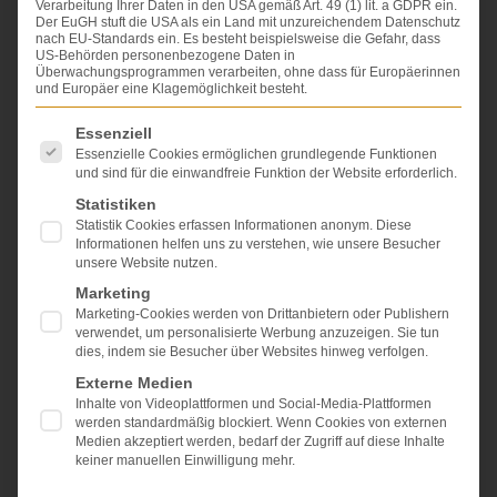
Verarbeitung Ihrer Daten in den USA gemäß Art. 49 (1) lit. a GDPR ein.
Der EuGH stuft die USA als ein Land mit unzureichendem Datenschutz
Tabellen nach Verletzungen:
nach EU-Standards ein. Es besteht beispielsweise die Gefahr, dass
US-Behörden personenbezogene Daten in
Überwachungsprogrammen verarbeiten, ohne dass für Europäerinnen
und Europäer eine Klagemöglichkeit besteht.
Es folgt eine Liste der Service-Gruppen, für die eine Einwi
Essenziell
Essenzielle Cookies ermöglichen grundlegende Funktionen
und sind für die einwandfreie Funktion der Website erforderlich.
Statistiken
Statistik Cookies erfassen Informationen anonym. Diese
Informationen helfen uns zu verstehen, wie unsere Besucher
unsere Website nutzen.
Wirbelsäule
Marketing
Die tragende Konstruktion der Wirbeltiere ist die
Marketing-Cookies werden von Drittanbietern oder Publishern
Wirbelsäule
, sie besteht bei Menschen aus 24
verwendet, um personalisierte Werbung anzuzeigen. Sie tun
dies, indem sie Besucher über Websites hinweg verfolgen.
Wirbeln, die mit Bandscheiben verbunden sind, was
ihnen Beweglichkeit verleiht. Sie tragen fast das
Externe Medien
gesamte Körpergewicht. Die Wirbelsäule verbindet
Inhalte von Videoplattformen und Social-Media-Plattformen
nicht nur die Teile des Skeletts miteinander, sondern
werden standardmäßig blockiert. Wenn Cookies von externen
umhüllt auch das im Wirbelkanal liegende
Medien akzeptiert werden, bedarf der Zugriff auf diese Inhalte
keiner manuellen Einwilligung mehr.
Rückenmark. Das ist der zentrale Nervenstrang, der
das
Gehirn
mit den Nerven verbindet. Betrachtet man