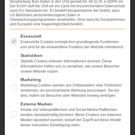
Verarbeitung Ihrer Daten in den USA gemäß Art. 49 (1) lit. a GDPR ein.
Der EuGH stuft die USA als ein Land mit unzureichendem Datenschutz
Tabellen nach Verletzungen:
nach EU-Standards ein. Es besteht beispielsweise die Gefahr, dass
US-Behörden personenbezogene Daten in
Überwachungsprogrammen verarbeiten, ohne dass für Europäerinnen
und Europäer eine Klagemöglichkeit besteht.
Es folgt eine Liste der Service-Gruppen, für die eine Einwi
Essenziell
Essenzielle Cookies ermöglichen grundlegende Funktionen
und sind für die einwandfreie Funktion der Website erforderlich.
Statistiken
Statistik Cookies erfassen Informationen anonym. Diese
Informationen helfen uns zu verstehen, wie unsere Besucher
unsere Website nutzen.
Lunge
Marketing
In der
Lunge
erfolgt der Gasaustausch. Die Lungen
Marketing-Cookies werden von Drittanbietern oder Publishern
bestehen aus zwei Lungenhälften. Der Mensch kann
verwendet, um personalisierte Werbung anzuzeigen. Sie tun
dies, indem sie Besucher über Websites hinweg verfolgen.
mit einer Lunge leben. Wird aber ein Lungenflügel
entfernt, dann verbleibt als
Dauerschaden
eine
Externe Medien
Belastungsminderung. Sport ist nicht mehr möglich.
Inhalte von Videoplattformen und Social-Media-Plattformen
Die Entfernung des rechten Lungenflügels ist
werden standardmäßig blockiert. Wenn Cookies von externen
problematischer, weil er größer als der linke ist. Ein
Medien akzeptiert werden, bedarf der Zugriff auf diese Inhalte
keiner manuellen Einwilligung mehr.
großes Problem ist, dass der Lungendruck steigt und
sich durch den höheren Druck ein „Lungenherz“ bildet,