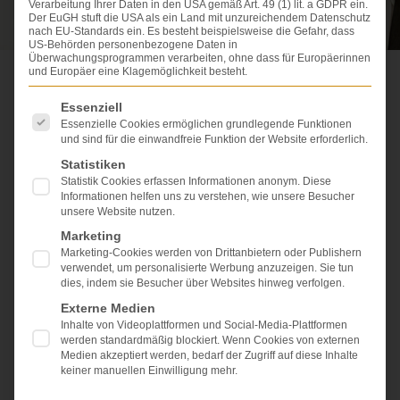
Verarbeitung Ihrer Daten in den USA gemäß Art. 49 (1) lit. a GDPR ein.
Der EuGH stuft die USA als ein Land mit unzureichendem Datenschutz
nach EU-Standards ein. Es besteht beispielsweise die Gefahr, dass
US-Behörden personenbezogene Daten in
Überwachungsprogrammen verarbeiten, ohne dass für Europäerinnen
und Europäer eine Klagemöglichkeit besteht.
Es folgt eine Liste der Service-Gruppen, für die eine Einwi
10 Fragen und Antwortern zu Arzthaftung
Essenziell
Essenzielle Cookies ermöglichen grundlegende Funktionen
und sind für die einwandfreie Funktion der Website erforderlich.
Statistiken
Diese komprimierten Antworten auf häufig gestellte
Statistik Cookies erfassen Informationen anonym. Diese
Fragen zum Arzthaftungsrecht sollen einen kurzen
Informationen helfen uns zu verstehen, wie unsere Besucher
und knappen Querschnitt über die Materie
unsere Website nutzen.
ermöglichen und dazu anregen, sich ergänzend zu
Marketing
informieren, beispielsweise hier:
Lexikon der
Marketing-Cookies werden von Drittanbietern oder Publishern
Patientenrechte
.
verwendet, um personalisierte Werbung anzuzeigen. Sie tun
dies, indem sie Besucher über Websites hinweg verfolgen.
Externe Medien
1. Was versteht man
Inhalte von Videoplattformen und Social-Media-Plattformen
werden standardmäßig blockiert. Wenn Cookies von externen
unter dem
Medien akzeptiert werden, bedarf der Zugriff auf diese Inhalte
keiner manuellen Einwilligung mehr.
Selbstbestimmungsrecht