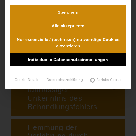
Hirnschäden
Speichern
Das
Alle akzeptieren
Selbstbestimmungsrecht
Nur essenzielle / (technisch) notwendige Cookies
des Patienten
akzeptieren
Individuelle Datenschutzeinstellungen
Beginn der
Verjährungsfrist
aufgrund grob
Cookie-Details
Datenschutzerklärung
Borlabs Cookie
fahrlässiger
Unkenntnis des
Behandlungsfehlers
Hemmung der
Verjährung durch