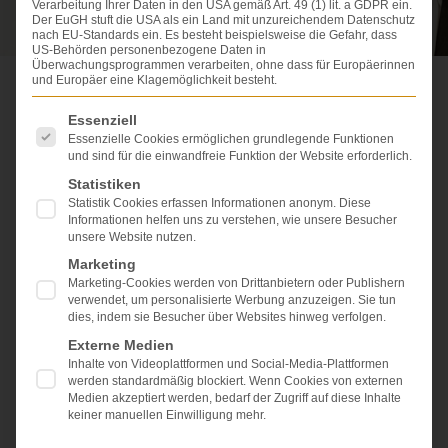
Verarbeitung Ihrer Daten in den USA gemäß Art. 49 (1) lit. a GDPR ein.
Der EuGH stuft die USA als ein Land mit unzureichendem Datenschutz
nach EU-Standards ein. Es besteht beispielsweise die Gefahr, dass
US-Behörden personenbezogene Daten in
Überwachungsprogrammen verarbeiten, ohne dass für Europäerinnen
und Europäer eine Klagemöglichkeit besteht.
Grundlegende Urteile zum Arzt­haftungs­recht
Es folgt eine Liste der Service-Gruppen, für die eine Einwi
Essenziell
Essenzielle Cookies ermöglichen grundlegende Funktionen
und sind für die einwandfreie Funktion der Website erforderlich.
Statistiken
Der Gesetzgeber hat für das Patientenrechtegesetz
Statistik Cookies erfassen Informationen anonym. Diese
ganz überwiegend die Rechtsprechung des BGH der
Informationen helfen uns zu verstehen, wie unsere Besucher
letzten Jahrzehnte zusammengetragen und dieses in
unsere Website nutzen.
Gesetzesform gegossen. Das Gesetz ist also
Marketing
höchstrichterliche Rechtsprechung in Gesetzesform;
Marketing-Cookies werden von Drittanbietern oder Publishern
mehr leider nicht, glücklicherweise aber auch nicht
verwendet, um personalisierte Werbung anzuzeigen. Sie tun
weniger.
dies, indem sie Besucher über Websites hinweg verfolgen.
Der BGH entwickelt seine Rechtsprechung ständig
Externe Medien
fort, verfeinert sie. Deshalb muss man als
Inhalte von Videoplattformen und Social-Media-Plattformen
Arzthaftungsrechtler immer einen Blick auf die aktuelle
werden standardmäßig blockiert. Wenn Cookies von externen
obergerichtliche (Oberlandesgerichte) und vor allem
Medien akzeptiert werden, bedarf der Zugriff auf diese Inhalte
die höchstrichterliche Rechtsprechung
keiner manuellen Einwilligung mehr.
(Bundesgerichtshof in Karlsruhe) haben. Ansonsten ist