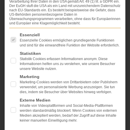
Verarbeitung Ihrer Daten in den USA gemäß Art. 49 (1) lit. a GDPR ein.
Der EuGH stuft die USA als ein Land mit unzureichendem Datenschutz
nach EU-Standards ein. Es besteht beispielsweise die Gefahr, dass
US-Behörden personenbezogene Daten in
Überwachungsprogrammen verarbeiten, ohne dass für Europäerinnen
und Europäer eine Klagemöglichkeit besteht.
Es folgt eine Liste der Service-Gruppen, für die eine Einwi
Essenziell
Essenzielle Cookies ermöglichen grundlegende Funktionen
und sind für die einwandfreie Funktion der Website erforderlich.
Statistiken
Wir stellen auf unserer Homepage umfangreiche
Statistik Cookies erfassen Informationen anonym. Diese
Informationen über Schmerzensgeld und
Informationen helfen uns zu verstehen, wie unsere Besucher
Schadensersatzansprüche bei Schädelhirntrauma zur
unsere Website nutzen.
Verfügung. Das Wichtigste erklären wir Ihnen in
Marketing
einem
Erklärvideo
ganz am Anfang des Beitrags. Wir
Marketing-Cookies werden von Drittanbietern oder Publishern
zeigen, wie Sie höchstes Schmerzensgeld,
verwendet, um personalisierte Werbung anzuzeigen. Sie tun
maximalen Erwerbsschaden und
dies, indem sie Besucher über Websites hinweg verfolgen.
Haushaltsführungsschaden, optimale Pflege sowie
Externe Medien
die Kosten für den Umbau von KFZ und Immobilie
Inhalte von Videoplattformen und Social-Media-Plattformen
erlangen können.
werden standardmäßig blockiert. Wenn Cookies von externen
Medien akzeptiert werden, bedarf der Zugriff auf diese Inhalte
Befindet sich der Geschädigte im Wachkoma, dann ist
keiner manuellen Einwilligung mehr.
der Schaden offenbar.