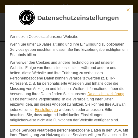
Zum
Kontakt
Videos
Inhalt
Mit die
springen
Datenschutzeinstellungen
Wir nutzen Cookies auf unserer Website.
Wenn Sie unter 16 Jahre alt sind und Ihre Einwilligung zu optionalen
Services geben möchten, müssen Sie Ihre Erziehungsberechtigten um
Erlaubnis bitten.
Ihre Ansprüche bei schwerem Schädelhirntrauma (neues
Wir verwenden Cookies und andere Technologien auf unserer
Erklärvideo)
Website. Einige von ihnen sind essenziell, während andere uns
helfen, diese Website und Ihre Erfahrung zu verbessern.
ERWERBSSCHADEN
,
Personenbezogene Daten können verarbeitet werden (z. B. IP-
Adressen), z. B. für personalisierte Anzeigen und Inhalte oder die
HAUSHALTSFÜHRUNGSSCHADEN
,
SCHÄDEL-
Messung von Anzeigen und Inhalten.
Weitere Informationen über die
HIRN-TRAUMA
,
SCHMERZENSGELD
Verwendung Ihrer Daten finden Sie in unserer
Datenschutzerklärung
.
Es besteht keine Verpflichtung, in die Verarbeitung Ihrer Daten
VON
ROUVEN WALTER
einzuwilligen, um dieses Angebot zu nutzen.
Sie können Ihre Auswahl
jederzeit unter
Einstellungen
widerrufen oder anpassen.
Bitte
beachten Sie, dass aufgrund individueller Einstellungen
möglicherweise nicht alle Funktionen der Website verfügbar sind.
Einige Services verarbeiten personenbezogene Daten in den USA. Mit
Ihrer Einwilligung zur Nutzung dieser Services willigen Sie auch in die