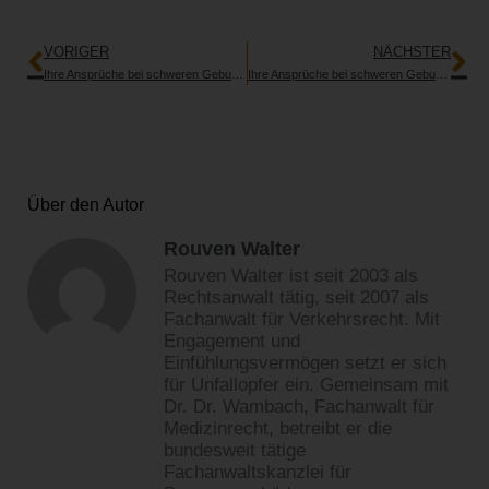
Zurück
Nä
VORIGER
NÄCHSTER
Ihre Ansprüche bei schweren Geburtsschäden (neues Erklärvideo)
Ihre Ansprüche bei schweren Geburtsschäden (neues Erklärvideo)
Über den Autor
Rouven Walter
Rouven Walter ist seit 2003 als
Rechtsanwalt tätig, seit 2007 als
Fachanwalt für Verkehrsrecht. Mit
Engagement und
Einfühlungsvermögen setzt er sich
für Unfallopfer ein. Gemeinsam mit
Dr. Dr. Wambach, Fachanwalt für
Medizinrecht, betreibt er die
bundesweit tätige
Fachanwaltskanzlei für