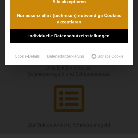
Alle akzeptieren
Thema eines unserer Erklärvideos:
Nur essenzielle / (technisch) notwendige Cookies
akzeptieren
Individuelle Datenschutzeinstellungen
Schmerzensgeld – wie viel erhalte ich?
Cookie-Details
Datenschutzerklärung
Borlabs Cookie
Alle Erklärvideos zu
Schmerzensgeld und Schadensersatz
Zur Videoübersicht Schmerzensgeld