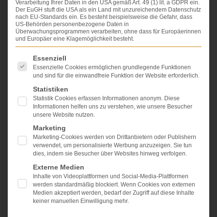
Verarbeitung Ihrer Daten in den USA gemäß Art. 49 (1) lit. a GDPR ein.
Der EuGH stuft die USA als ein Land mit unzureichendem Datenschutz
Tabellen nach Verletzungen:
nach EU-Standards ein. Es besteht beispielsweise die Gefahr, dass
US-Behörden personenbezogene Daten in
Überwachungsprogrammen verarbeiten, ohne dass für Europäerinnen
und Europäer eine Klagemöglichkeit besteht.
Es folgt eine Liste der Service-Gruppen, für die eine Einwi
Essenziell
Essenzielle Cookies ermöglichen grundlegende Funktionen
und sind für die einwandfreie Funktion der Website erforderlich.
Statistiken
Statistik Cookies erfassen Informationen anonym. Diese
Informationen helfen uns zu verstehen, wie unsere Besucher
unsere Website nutzen.
Herz
Marketing
Das
Herz
ist des Körpers Motor. Die von der Natur
Marketing-Cookies werden von Drittanbietern oder Publishern
wohldurchdachte Pumpe darf nicht ausfallen. Schon
verwendet, um personalisierte Werbung anzuzeigen. Sie tun
dies, indem sie Besucher über Websites hinweg verfolgen.
nach wenigen Minuten drohen schwerste
Gehirnschäden und alsbald der Tod. Operationen am
Externe Medien
Herzen sind immer ein Risiko, besonders am offenen
Inhalte von Videoplattformen und Social-Media-Plattformen
Herzen, weil der Patient dann an eine Herz-Kreislauf-
werden standardmäßig blockiert. Wenn Cookies von externen
Maschine angeschlossen werden muss. Hier muss
Medien akzeptiert werden, bedarf der Zugriff auf diese Inhalte
keiner manuellen Einwilligung mehr.
entsprechend aufgeklärt werden.