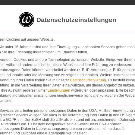
5 von 5 Sternen
in
über 200 Bewertungen auf ProvenExp
Datenschutzeinstellungen
E-Mail
Kontaktformular
zen Cookies auf unserer Website.
e unter 16 Jahre alt sind und Ihre Einwilligung zu optionalen Services geben möc
Sie Ihre Erziehungsberechtigten um Erlaubnis bitten.
Schmerzensgeld & Schadensersatz
Verletzunge
rwenden Cookies und andere Technologien auf unserer Website. Einige von ihnen 
ell, während andere uns helfen, diese Website und Ihre Erfahrung zu verbessern.
nbezogene Daten können verarbeitet werden (z. B. IP-Adressen), z. B. für persona
en und Inhalte oder die Messung von Anzeigen und Inhalten.
Weitere Informatione
wendung Ihrer Daten finden Sie in unserer
Datenschutzerklärung
.
Es besteht keine
chtung, in die Verarbeitung Ihrer Daten einzuwilligen, um dieses Angebot zu nutzen.
Ihre Auswahl jederzeit unter
Einstellungen
widerrufen oder anpassen.
Bitte beach
fgrund individueller Einstellungen möglicherweise nicht alle Funktionen der Websi
ar sind.
DIN-NORME
Services verarbeiten personenbezogene Daten in den USA. Mit Ihrer Einwilligung 
 dieser Services willigen Sie auch in die Verarbeitung Ihrer Daten in den USA gem
lit. a GDPR ein. Der EuGH stuft die USA als ein Land mit unzureichendem Datensch
U-Standards ein. Es besteht beispielsweise die Gefahr, dass US-Behörden
enbezogene Daten in Überwachungsprogrammen verarbeiten, ohne dass für
erinnen und Europäer eine Klagemöglichkeit besteht.