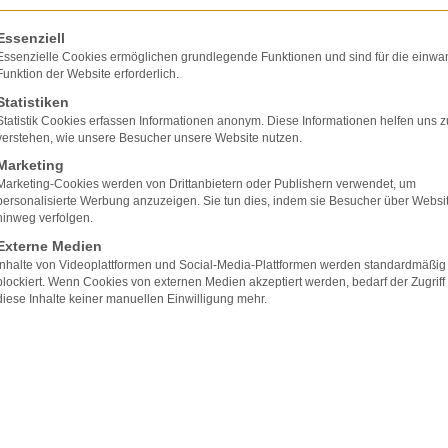
olgt eine Liste der Service-Gruppen, für die eine E
Essenziell
Essenzielle Cookies ermöglichen grundlegende Funktionen und sind für die einwa
Funktion der Website erforderlich.
Statistiken
Statistik Cookies erfassen Informationen anonym. Diese Informationen helfen uns z
verstehen, wie unsere Besucher unsere Website nutzen.
Marketing
Marketing-Cookies werden von Drittanbietern oder Publishern verwendet, um
personalisierte Werbung anzuzeigen. Sie tun dies, indem sie Besucher über Websi
hinweg verfolgen.
Der Heimträger muss seine
Externe Medien
Heimbewohner vor gesundheitlichen
Inhalte von Videoplattformen und Social-Media-Plattformen werden standardmäßig
blockiert. Wenn Cookies von externen Medien akzeptiert werden, bedarf der Zugriff
Gefahren schützen
diese Inhalte keiner manuellen Einwilligung mehr.
Eine Heimbewohnerin mit deutlicher Intelligenzminderung
und schwerer Diabetes, die von ihrer Mutter rechtlich betreu
wird, lebte in einem Wohnheim für Menschen mit geistiger
Behinderung. Die Bewohnerin wollte in einer Sitzbadewann
ein Bad nehmen. Die Armatur sah keine Begrenzung der
Heißwassertemperatur vor. Das Wasser strömte so heiß in