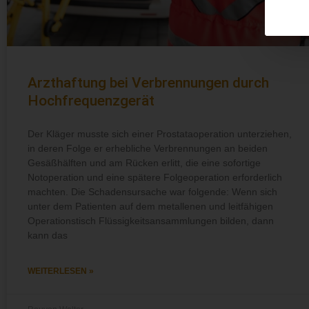
Arzthaftung bei Verbrennungen durch
Hochfrequenzgerät
Der Kläger musste sich einer Prostataoperation unterziehen,
in deren Folge er erhebliche Verbrennungen an beiden
Gesäßhälften und am Rücken erlitt, die eine sofortige
Notoperation und eine spätere Folgeoperation erforderlich
machten. Die Schadensursache war folgende: Wenn sich
unter dem Patienten auf dem metallenen und leitfähigen
Operationstisch Flüssigkeitsansammlungen bilden, dann
kann das
WEITERLESEN »