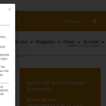
ert.com
Mit diesem Button wird der Dialog geschlossen. Seine Funktionalität ist iden
Videos
Drucken
hten,
n
Über uns
Ratgeber
News
Kontakt
Home
|
Verbrennungen
sind
lisierte
n über
Sie
ten Sie,
te
Nutzen Sie den kostenlosen
N
zur
Erstkontakt!
äß Art.
utz
Rufen Sie uns