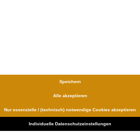
die Wanne, dass
WEITERLESEN »
Dr. Dr. Lovis Wambach
Speichern
Alle akzeptieren
Nur essenzielle / (technisch) notwendige Cookies akzeptieren
Individuelle Datenschutzeinstellungen