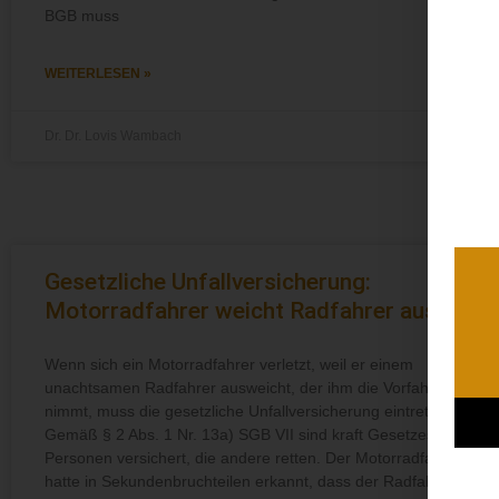
BGB muss
WEITERLESEN »
Dr. Dr. Lovis Wambach
Gesetzliche Unfallversicherung:
Motorradfahrer weicht Radfahrer aus
Wenn sich ein Motorradfahrer verletzt, weil er einem
unachtsamen Radfahrer ausweicht, der ihm die Vorfahrt
nimmt, muss die gesetzliche Unfallversicherung eintreten
Gemäß § 2 Abs. 1 Nr. 13a) SGB VII sind kraft Gesetzes auch
Personen versichert, die andere retten. Der Motorradfahrer
hatte in Sekundenbruchteilen erkannt, dass der Radfahrer,