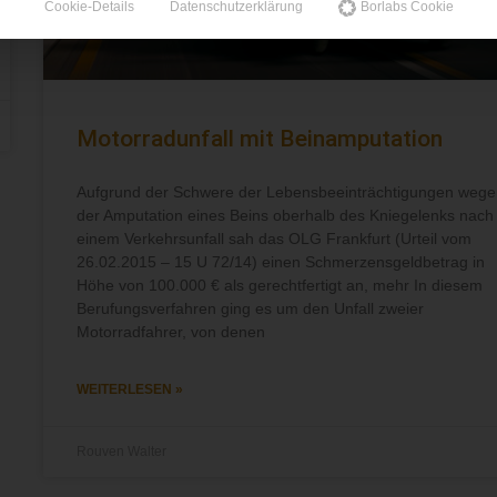
Cookie-Details
Datenschutzerklärung
Borlabs Cookie
Motorradunfall mit Beinamputation
Aufgrund der Schwere der Lebensbeeinträchtigungen wege
der Amputation eines Beins oberhalb des Kniegelenks nach
einem Verkehrsunfall sah das OLG Frankfurt (Urteil vom
26.02.2015 – 15 U 72/14) einen Schmerzensgeldbetrag in
Höhe von 100.000 € als gerechtfertigt an, mehr In diesem
Berufungsverfahren ging es um den Unfall zweier
Motorradfahrer, von denen
WEITERLESEN »
Rouven Walter