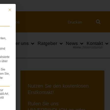
ert.com
Mit diesem Button wird der Dialog geschlossen. Seine Funktionalität ist iden
Videos
Drucken
hten,
n
Über uns
Ratgeber
News
Kontakt
Home
|
Motorradunfall
sind
lisierte
n über
Sie
ten Sie,
te
Nutzen Sie den kostenlosen
R
zur
Erstkontakt!
äß Art.
utz
Rufen Sie uns