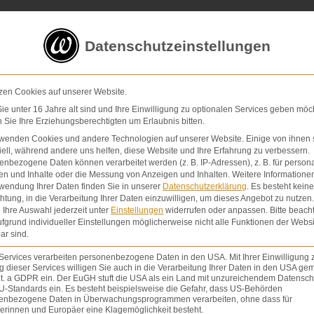
5 von 5 Sternen
in
über 200 Bewertungen auf ProvenExp
Datenschutzeinstellungen
E-Mail
Kontaktformular
zen Cookies auf unserer Website.
e unter 16 Jahre alt sind und Ihre Einwilligung zu optionalen Services geben möc
Sie Ihre Erziehungsberechtigten um Erlaubnis bitten.
Schmerzensgeld & Schadensersatz
Verletzunge
rwenden Cookies und andere Technologien auf unserer Website. Einige von ihnen 
ell, während andere uns helfen, diese Website und Ihre Erfahrung zu verbessern.
nbezogene Daten können verarbeitet werden (z. B. IP-Adressen), z. B. für persona
en und Inhalte oder die Messung von Anzeigen und Inhalten.
Weitere Informatione
wendung Ihrer Daten finden Sie in unserer
Datenschutzerklärung
.
Es besteht keine
chtung, in die Verarbeitung Ihrer Daten einzuwilligen, um dieses Angebot zu nutzen.
Ihre Auswahl jederzeit unter
Einstellungen
widerrufen oder anpassen.
Bitte beach
fgrund individueller Einstellungen möglicherweise nicht alle Funktionen der Websi
ar sind.
BETRIEBSGEFAH
Services verarbeiten personenbezogene Daten in den USA. Mit Ihrer Einwilligung 
 dieser Services willigen Sie auch in die Verarbeitung Ihrer Daten in den USA gem
lit. a GDPR ein. Der EuGH stuft die USA als ein Land mit unzureichendem Datensch
U-Standards ein. Es besteht beispielsweise die Gefahr, dass US-Behörden
enbezogene Daten in Überwachungsprogrammen verarbeiten, ohne dass für
erinnen und Europäer eine Klagemöglichkeit besteht.