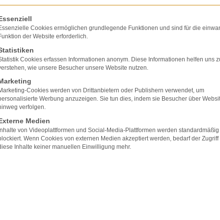
olgt eine Liste der Service-Gruppen, für die eine E
Essenziell
Essenzielle Cookies ermöglichen grundlegende Funktionen und sind für die einwa
Funktion der Website erforderlich.
Statistiken
Statistik Cookies erfassen Informationen anonym. Diese Informationen helfen uns z
verstehen, wie unsere Besucher unsere Website nutzen.
Marketing
Marketing-Cookies werden von Drittanbietern oder Publishern verwendet, um
personalisierte Werbung anzuzeigen. Sie tun dies, indem sie Besucher über Websi
hinweg verfolgen.
Haftung für den Sturz einer
Externe Medien
Motorradfahrerin aufgrund
Inhalte von Videoplattformen und Social-Media-Plattformen werden standardmäßig
blockiert. Wenn Cookies von externen Medien akzeptiert werden, bedarf der Zugriff
mangelhaften Straßenbelages
diese Inhalte keiner manuellen Einwilligung mehr.
Das Land (der Staat) kann aus der Verletzung der
Verkehrssicherungspflicht für die mangelhafte Griffigkeit de
Straßenbelages haften, wenn ein Motorradfahrer aus
diesem Grund stürzt und sein Motorrad beschädigt wird. In
diesem Fall kam eine Motorradfahrerin bei regennasser
Straße zu Fall, weil der Straßenbelag eine mangelhafte