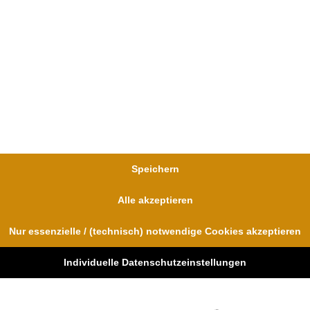
Griffigkeit aufwies sodass nicht mehr
WEITERLESEN »
Dr. Dr. Lovis Wambach
Speichern
MOTORRADUNFAL
Alle akzeptieren
Nur essenzielle / (technisch) notwendige Cookies akzeptieren
Individuelle Datenschutzeinstellungen