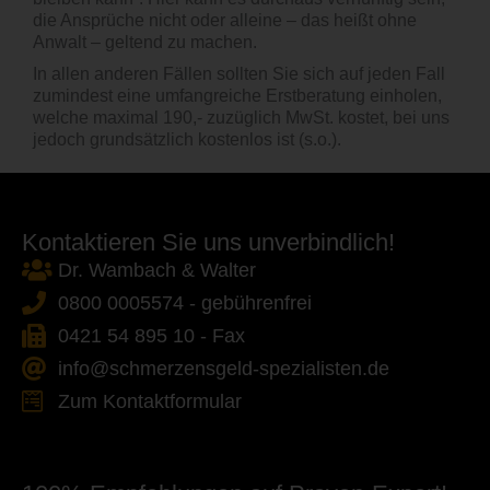
die Ansprüche nicht oder alleine – das heißt ohne
Anwalt – geltend zu machen.
In allen anderen Fällen sollten Sie sich auf jeden Fall
zumindest eine umfangreiche Erstberatung einholen,
welche maximal 190,- zuzüglich MwSt. kostet, bei uns
jedoch grundsätzlich kostenlos ist (s.o.).
Kontaktieren Sie uns unverbindlich!
Dr. Wambach & Walter
0800 0005574 - gebührenfrei
0421 54 895 10 - Fax
info@schmerzensgeld-spezialisten.de
Zum Kontaktformular