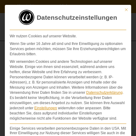
Zum
Kontakt
Videos
Inhalt
Mit die
springen
Datenschutzeinstellungen
Wir nutzen Cookies auf unserer Website.
Wenn Sie unter 16 Jahre alt sind und Ihre Einwilligung zu optionalen
Services geben möchten, müssen Sie Ihre Erziehungsberechtigten um
Was kostet ein Anwalt?
Erlaubnis bitten.
Wir verwenden Cookies und andere Technologien auf unserer
Website. Einige von ihnen sind essenziell, während andere uns
Oder genauer: Was kostet eine spezialisierte
helfen, diese Website und Ihre Erfahrung zu verbessern.
Vertretung für Opfer von Verkehrsunfällen oder
Personenbezogene Daten können verarbeitet werden (z. B. IP-
Arztfehlern?
Adressen), z. B. für personalisierte Anzeigen und Inhalte oder die
Messung von Anzeigen und Inhalten.
Weitere Informationen über die
Verwendung Ihrer Daten finden Sie in unserer
Datenschutzerklärung
.
Es besteht keine Verpflichtung, in die Verarbeitung Ihrer Daten
einzuwilligen, um dieses Angebot zu nutzen.
Sie können Ihre Auswahl
Themenübersicht
jederzeit unter
Einstellungen
widerrufen oder anpassen.
Bitte
beachten Sie, dass aufgrund individueller Einstellungen
möglicherweise nicht alle Funktionen der Website verfügbar sind.
Das Wichtigste vorab
Einige Services verarbeiten personenbezogene Daten in den USA. Mit
Ihrer Einwilligung zur Nutzung dieser Services willigen Sie auch in die