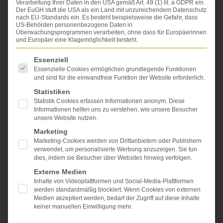
Verarbeitung Ihrer Daten in den USA gemäß Art. 49 (1) lit. a GDPR ein.
Bevor wir diese Frage möglichst umfassend
Der EuGH stuft die USA als ein Land mit unzureichendem Datenschutz
beantworten, hier das Wichtigste zur Höhe der
nach EU-Standards ein. Es besteht beispielsweise die Gefahr, dass
Anwaltskosten:
US-Behörden personenbezogene Daten in
Überwachungsprogrammen verarbeiten, ohne dass für Europäerinnen
Die letztendliche Höhe des Anwaltshonorars läßt sich
und Europäer eine Klagemöglichkeit besteht.
nicht einfach berechnen, die Kosten für einen
Es folgt eine Liste der Service-Gruppen, für die eine Einwi
Rechtsanwalt hängen unter anderem auch mit der
Essenziell
Qualifikation, Erfahrung und Spezialisierung des
Essenzielle Cookies ermöglichen grundlegende Funktionen
und sind für die einwandfreie Funktion der Website erforderlich.
Anwaltes zusammen und damit auch mit der Qualität
seiner Arbeit.
Statistiken
Statistik Cookies erfassen Informationen anonym. Diese
Die Qualität wiederum ist der entscheidende
Informationen helfen uns zu verstehen, wie unsere Besucher
Faktor, ob Sie einen wirklich angemessenen
unsere Website nutzen.
Schadensersatz und ggf. eine ausreichende
Marketing
Zukunftsabsicherung erhalten oder nicht.
Marketing-Cookies werden von Drittanbietern oder Publishern
Viele Mandanten wechseln zu uns, da Sie mit der
verwendet, um personalisierte Werbung anzuzeigen. Sie tun
Arbeit ihrer bisherigen Anwälte nicht zufrieden sind
dies, indem sie Besucher über Websites hinweg verfolgen.
(sehen Sie dazu auch unser
Video „Anwaltswechsel“
).
Externe Medien
Ein Teil dieser bis dahin beauftragen Anwälte hat
Inhalte von Videoplattformen und Social-Media-Plattformen
relativ günstig gearbeitet, jedoch mit welchem
werden standardmäßig blockiert. Wenn Cookies von externen
Ergebnis?
Medien akzeptiert werden, bedarf der Zugriff auf diese Inhalte
keiner manuellen Einwilligung mehr.
Zu geringe Forderungen
und offensichtlich fehlende
Qualifikationen haben dazu geführt, dass der Gegner,