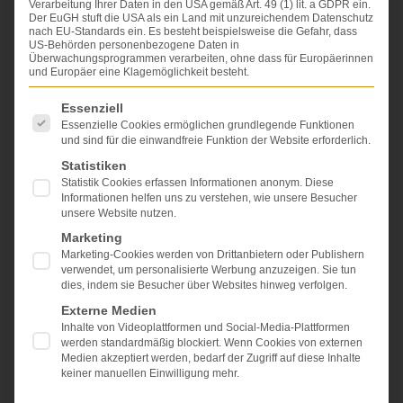
Verarbeitung Ihrer Daten in den USA gemäß Art. 49 (1) lit. a GDPR ein.
Der EuGH stuft die USA als ein Land mit unzureichendem Datenschutz
Aber was genau ist der Erwerbsschaden und
nach EU-Standards ein. Es besteht beispielsweise die Gefahr, dass
US-Behörden personenbezogene Daten in
wie wird der Verdienstausfall genau berechnet?
Überwachungsprogrammen verarbeiten, ohne dass für Europäerinnen
und Europäer eine Klagemöglichkeit besteht.
Das alles erklären wir für Angestellte und
Es folgt eine Liste der Service-Gruppen, für die eine Einwi
Essenziell
Selbstständige in unserem YouTube-Erklärvideo.
Essenzielle Cookies ermöglichen grundlegende Funktionen
und sind für die einwandfreie Funktion der Website erforderlich.
Statistiken
Statistik Cookies erfassen Informationen anonym. Diese
Informationen helfen uns zu verstehen, wie unsere Besucher
unsere Website nutzen.
Marketing
Marketing-Cookies werden von Drittanbietern oder Publishern
verwendet, um personalisierte Werbung anzuzeigen. Sie tun
dies, indem sie Besucher über Websites hinweg verfolgen.
Externe Medien
Erwerbsschaden (Verdienstausfallschaden)
Inhalte von Videoplattformen und Social-Media-Plattformen
werden standardmäßig blockiert. Wenn Cookies von externen
Medien akzeptiert werden, bedarf der Zugriff auf diese Inhalte
Wird durch Unfall oder Behandlungsfehler der
keiner manuellen Einwilligung mehr.
Geschädigte zeitweise oder für immer aus dem
Beruf geworfen, muss dieser Schaden ersetzt