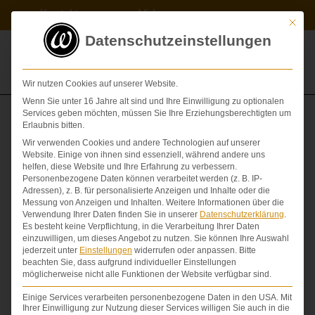
Zum
Kontakt
Videos
Inhalt
Mit die
springen
Datenschutzeinstellungen
Wir nutzen Cookies auf unserer Website.
Wenn Sie unter 16 Jahre alt sind und Ihre Einwilligung zu optionalen
Sie sehen gerade einen
Services geben möchten, müssen Sie Ihre Erziehungsberechtigten um
Erwerbsschaden (Verdienstausfallschaden)
Platzhalterinhalt von
YouTube
. Um
Erlaubnis bitten.
auf den eigentlichen Inhalt
Wir verwenden Cookies und andere Technologien auf unserer
zuzugreifen, klicken Sie auf die
Website. Einige von ihnen sind essenziell, während andere uns
Schaltfläche unten. Bitte beachten
helfen, diese Website und Ihre Erfahrung zu verbessern.
Sie, dass dabei Daten an
Personenbezogene Daten können verarbeitet werden (z. B. IP-
Drittanbieter weitergegeben werden.
Adressen), z. B. für personalisierte Anzeigen und Inhalte oder die
Mehr Informationen
Messung von Anzeigen und Inhalten.
Weitere Informationen über die
Erwerbsschaden richtig berechnen!
Verwendung Ihrer Daten finden Sie in unserer
Datenschutzerklärung
.
Inhalt entsperren
Es besteht keine Verpflichtung, in die Verarbeitung Ihrer Daten
einzuwilligen, um dieses Angebot zu nutzen.
Sie können Ihre Auswahl
Sie sind Opfer eines ärztlichen
jederzeit unter
Einstellungen
widerrufen oder anpassen.
Bitte
Erforderlichen Service
Behandlungsfehlers
oder wurden bei einem
beachten Sie, dass aufgrund individueller Einstellungen
akzeptieren und Inhalte
möglicherweise nicht alle Funktionen der Website verfügbar sind.
Verkehrsunfall
verletzt?
entsperren
Einige Services verarbeiten personenbezogene Daten in den USA. Mit
Dann entsteht häufig der sog. Erwerbsschaden
Ihrer Einwilligung zur Nutzung dieser Services willigen Sie auch in die
für Angestellte bzw. Selbstständige.