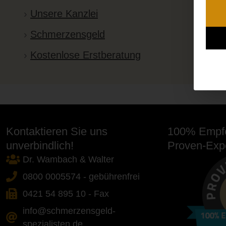
Unsere Kanzlei
Schmerzensgeld
Kostenlose Erstberatung
Kontaktieren Sie uns
100% Empfe
unverbindlich!
Proven-Expe
Dr. Wambach & Walter
0800 0005574 - gebührenfrei
0421 54 895 10 - Fax
info@schmerzensgeld-
spezialisten.de