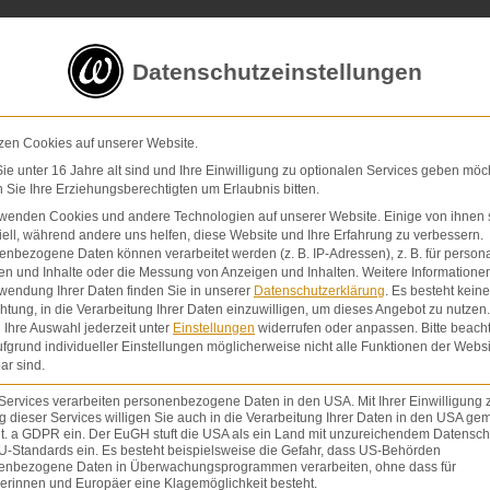
5 von 5 Sternen
in
über 200 Bewertungen auf ProvenExp
Datenschutzeinstellungen
E-Mail
Kontaktformular
zen Cookies auf unserer Website.
e unter 16 Jahre alt sind und Ihre Einwilligung zu optionalen Services geben möc
Sie Ihre Erziehungsberechtigten um Erlaubnis bitten.
Schmerzensgeld & Schadensersatz
Verletzunge
rwenden Cookies und andere Technologien auf unserer Website. Einige von ihnen 
ell, während andere uns helfen, diese Website und Ihre Erfahrung zu verbessern.
nbezogene Daten können verarbeitet werden (z. B. IP-Adressen), z. B. für persona
en und Inhalte oder die Messung von Anzeigen und Inhalten.
Weitere Informatione
wendung Ihrer Daten finden Sie in unserer
Datenschutzerklärung
.
Es besteht keine
chtung, in die Verarbeitung Ihrer Daten einzuwilligen, um dieses Angebot zu nutzen.
Ihre Auswahl jederzeit unter
Einstellungen
widerrufen oder anpassen.
Bitte beach
fgrund individueller Einstellungen möglicherweise nicht alle Funktionen der Websi
ar sind.
Services verarbeiten personenbezogene Daten in den USA. Mit Ihrer Einwilligung 
 dieser Services willigen Sie auch in die Verarbeitung Ihrer Daten in den USA gem
 Behandlung, die
Therapie
auf. Die Diagnose ist ein
lit. a GDPR ein. Der EuGH stuft die USA als ein Land mit unzureichendem Datensch
U-Standards ein. Es besteht beispielsweise die Gefahr, dass US-Behörden
lgen. Die Rechtsprechung ist mit der Annahme von 
enbezogene Daten in Überwachungsprogrammen verarbeiten, ohne dass für
ht heißt, dass der Arzt bei der Diagnosestellung h
erinnen und Europäer eine Klagemöglichkeit besteht.