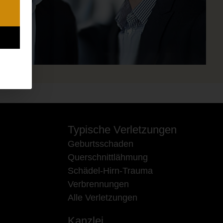
Typische Verletzungen
Geburtsschaden
Querschnittlähmung
Schädel-Hirn-Trauma
Verbrennungen
Alle Verletzungen
Kanzlei