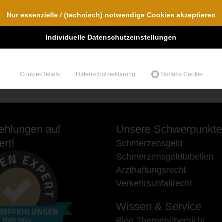
Nur essenzielle / (technisch) notwendige Cookies akzeptieren
Individuelle Datenschutzeinstellungen
Cookie-Details
Datenschutzerklärung
Borlabs Cookie
hlungen auf
Unsere Schwerpunkte
rt!
Schmerzensgeld
Schmerzensgeldtabellen
Arzthaftungsrecht
Verkehrsunfallrecht
Wissen & Service
Blog Themenübersicht