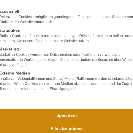
, nicht als Behandlungsfehler vorwerfbare Diagnos
olgt eine Liste der Service-Gruppen, für die eine E
Essenziell
gnoseirrtum (nicht mehr vertretbare Diagnose). Sch
Essenzielle Cookies ermöglichen grundlegende Funktionen und sind für die einwa
ntale Diagnoseirrtum (mit völlig unvertretbarer B
Funktion der Website erforderlich.
Statistiken
Statistik Cookies erfassen Informationen anonym. Diese Informationen helfen uns z
verstehen, wie unsere Besucher unsere Website nutzen.
Marketing
Marketing-Cookies werden von Drittanbietern oder Publishern verwendet, um
personalisierte Werbung anzuzeigen. Sie tun dies, indem sie Besucher über Websi
hinweg verfolgen.
Externe Medien
lte ausschließlich
Inhalte von Videoplattformen und Social-Media-Plattformen werden standardmäßig
blockiert. Wenn Cookies von externen Medien akzeptiert werden, bedarf der Zugriff
ir verfügen über
diese Inhalte keiner manuellen Einwilligung mehr.
bei Unfallfolgen und
nd
für uns im
Speichern
Alle akzeptieren