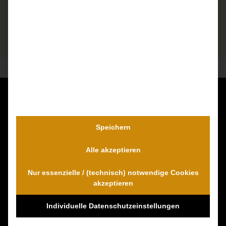
Kontaktieren Sie uns unverbindlich!
Dr. Wambach & Walter
Speichern
0800 0005574 - gebührenfrei
Alle akzeptieren
0421 54 895 10 - Fax
info@schmerzensgeld-spezialisten.de
Nur essenzielle / (technisch) notwendige Cookies
Zum Kontaktformular
akzeptieren
Individuelle Datenschutzeinstellungen
100% Empfehlungen auf Proven-Expert!