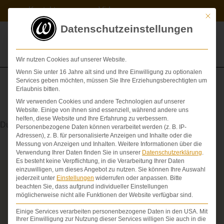
Zum
Kontakt
Videos
Inhalt
Mit die
springen
Datenschutzeinstellungen
Wir nutzen Cookies auf unserer Website.
Wenn Sie unter 16 Jahre alt sind und Ihre Einwilligung zu optionalen
Services geben möchten, müssen Sie Ihre Erziehungsberechtigten um
Erlaubnis bitten.
Wir verwenden Cookies und andere Technologien auf unserer
Revision
Website. Einige von ihnen sind essenziell, während andere uns
helfen, diese Website und Ihre Erfahrung zu verbessern.
Durchsicht, Kontrolle
Personenbezogene Daten können verarbeitet werden (z. B. IP-
Adressen), z. B. für personalisierte Anzeigen und Inhalte oder die
Messung von Anzeigen und Inhalten.
Weitere Informationen über die
Verwendung Ihrer Daten finden Sie in unserer
Datenschutzerklärung
.
Es besteht keine Verpflichtung, in die Verarbeitung Ihrer Daten
einzuwilligen, um dieses Angebot zu nutzen.
Sie können Ihre Auswahl
jederzeit unter
Einstellungen
widerrufen oder anpassen.
Bitte
Über die Schmerzensgeld-Spezialisten
beachten Sie, dass aufgrund individueller Einstellungen
möglicherweise nicht alle Funktionen der Website verfügbar sind.
Seit über 25 Jahren vertreten wir als Fachanwälte
ausschließlich Geschädigte bei schweren
Einige Services verarbeiten personenbezogene Daten in den USA. Mit
Personenschäden. Wir verfügen über ausgewiesene
Ihrer Einwilligung zur Nutzung dieser Services willigen Sie auch in die