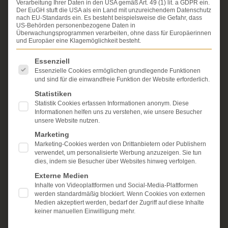
Verarbeitung Ihrer Daten in den USA gemäß Art. 49 (1) lit. a GDPR ein.
Erfahrung im Arzthaftungsrecht, bei Unfallfolgen und
Der EuGH stuft die USA als ein Land mit unzureichendem Datenschutz
bei der Durchsetzung von Schmerzensgeld- und
nach EU-Standards ein. Es besteht beispielsweise die Gefahr, dass
Schadensersatzansprüchen.
US-Behörden personenbezogene Daten in
Ihr Recht steht für uns
Überwachungsprogrammen verarbeiten, ohne dass für Europäerinnen
im Mittelpunkt.
und Europäer eine Klagemöglichkeit besteht.
Mehr erfahren:
Es folgt eine Liste der Service-Gruppen, für die eine Einwi
Essenziell
Unsere Kanzlei
Essenzielle Cookies ermöglichen grundlegende Funktionen
und sind für die einwandfreie Funktion der Website erforderlich.
Schmerzensgeld
Statistiken
Statistik Cookies erfassen Informationen anonym. Diese
Kostenlose Erstberatung
Informationen helfen uns zu verstehen, wie unsere Besucher
unsere Website nutzen.
Marketing
Marketing-Cookies werden von Drittanbietern oder Publishern
verwendet, um personalisierte Werbung anzuzeigen. Sie tun
dies, indem sie Besucher über Websites hinweg verfolgen.
Externe Medien
Inhalte von Videoplattformen und Social-Media-Plattformen
werden standardmäßig blockiert. Wenn Cookies von externen
Medien akzeptiert werden, bedarf der Zugriff auf diese Inhalte
keiner manuellen Einwilligung mehr.