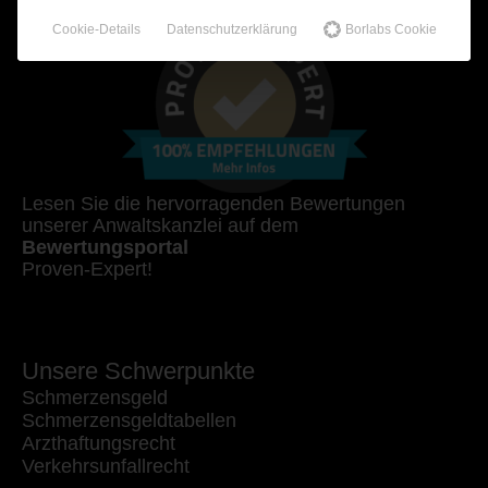
Cookie-Details
Datenschutzerklärung
Borlabs Cookie
Lesen Sie die hervorragenden Bewertungen
unserer Anwaltskanzlei auf dem
Bewertungsportal
Proven-Expert!
Unsere Schwerpunkte
Schmerzensgeld
Schmerzensgeldtabellen
Arzthaftungsrecht
Verkehrsunfallrecht