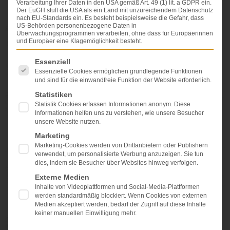
Verarbeitung Ihrer Daten in den USA gemäß Art. 49 (1) lit. a GDPR ein.
Der EuGH stuft die USA als ein Land mit unzureichendem Datenschutz
nach EU-Standards ein. Es besteht beispielsweise die Gefahr, dass
US-Behörden personenbezogene Daten in
Überwachungsprogrammen verarbeiten, ohne dass für Europäerinnen
und Europäer eine Klagemöglichkeit besteht.
Es folgt eine Liste der Service-Gruppen, für die eine Einwi
Essenziell
Essenzielle Cookies ermöglichen grundlegende Funktionen
und sind für die einwandfreie Funktion der Website erforderlich.
Statistiken
Statistik Cookies erfassen Informationen anonym. Diese
Informationen helfen uns zu verstehen, wie unsere Besucher
unsere Website nutzen.
Marketing
Marketing-Cookies werden von Drittanbietern oder Publishern
verwendet, um personalisierte Werbung anzuzeigen. Sie tun
dies, indem sie Besucher über Websites hinweg verfolgen.
Externe Medien
Inhalte von Videoplattformen und Social-Media-Plattformen
werden standardmäßig blockiert. Wenn Cookies von externen
Medien akzeptiert werden, bedarf der Zugriff auf diese Inhalte
keiner manuellen Einwilligung mehr.