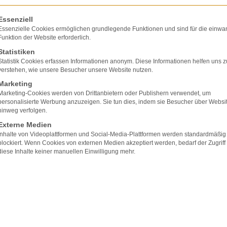
nlassen will. Das Selbstbestimmungsrecht ist im G
 und 2 GG), darüber hinaus ist es Gedanke der uni
olgt eine Liste der Service-Gruppen, für die eine E
Essenziell
Reichsgericht im Jahre 1894 sehr treffend fixier
Essenzielle Cookies ermöglichen grundlegende Funktionen und sind für die einwa
Funktion der Website erforderlich.
gkeit besitzt, das wahre Interesse seines Nächsten
Statistiken
schickt und intelligent angewendete Mittel vernünf
Statistik Cookies erfassen Informationen anonym. Diese Informationen helfen uns z
iche
Befugnis, nunmehr nach eigenem Ermessen in 
verstehen, wie unsere Besucher unsere Website nutzen.
ürlich zum Gegenstande gut gemeinter Heilversuc
Marketing
Marketing-Cookies werden von Drittanbietern oder Publishern verwendet, um
lljähriger per
Patientenverfügung
(
§ 1901a BGB
) 
personalisierte Werbung anzuzeigen. Sie tun dies, indem sie Besucher über Websi
se eine medizinische Behandlung erwünscht oder z
hinweg verfolgen.
achpunkt: Mit ihrer Hilfe lässt sich vielfach nicht 
Externe Medien
dung ankommt. Dann muss im Zweifel und zur Not 
Inhalte von Videoplattformen und Social-Media-Plattformen werden standardmäßig
blockiert. Wenn Cookies von externen Medien akzeptiert werden, bedarf der Zugriff
ch unter
:
Aufklärungspflicht
,
Betreuungsverfügung
diese Inhalte keiner manuellen Einwilligung mehr.