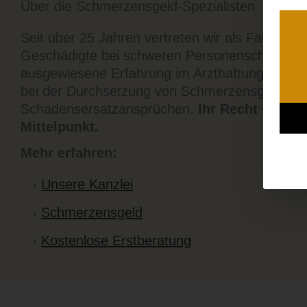
Über die Schmerzensgeld-Spezialisten
Seit über 25 Jahren vertreten wir als Fachanwä
Geschädigte bei schweren Personenschäden. W
ausgewiesene Erfahrung im Arzthaftungsrecht, 
bei der Durchsetzung von Schmerzensgeld- u
Schadensersatzansprüchen.
Ihr Recht steht 
Mittelpunkt.
Mehr erfahren:
Unsere Kanzlei
Schmerzensgeld
Kostenlose Erstberatung