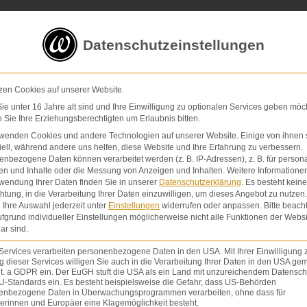
5 von 5 Sternen
in
über 200 Bewertungen auf ProvenExp
Datenschutzeinstellungen
E-Mail
Kontaktformular
zen Cookies auf unserer Website.
e unter 16 Jahre alt sind und Ihre Einwilligung zu optionalen Services geben möc
Sie Ihre Erziehungsberechtigten um Erlaubnis bitten.
Schmerzensgeld & Schadensersatz
Verletzunge
rwenden Cookies und andere Technologien auf unserer Website. Einige von ihnen 
ell, während andere uns helfen, diese Website und Ihre Erfahrung zu verbessern.
nbezogene Daten können verarbeitet werden (z. B. IP-Adressen), z. B. für persona
en und Inhalte oder die Messung von Anzeigen und Inhalten.
Weitere Informatione
wendung Ihrer Daten finden Sie in unserer
Datenschutzerklärung
.
Es besteht keine
chtung, in die Verarbeitung Ihrer Daten einzuwilligen, um dieses Angebot zu nutzen.
Ihre Auswahl jederzeit unter
Einstellungen
widerrufen oder anpassen.
Bitte beach
fgrund individueller Einstellungen möglicherweise nicht alle Funktionen der Websi
ar sind.
sst das Recht, umfassend aufgeklärt oder nicht 
Services verarbeiten personenbezogene Daten in den USA. Mit Ihrer Einwilligung 
e zuzustimmen oder sie abzulehnen. Der Patient 
 dieser Services willigen Sie auch in die Verarbeitung Ihrer Daten in den USA gem
lit. a GDPR ein. Der EuGH stuft die USA als ein Land mit unzureichendem Datensch
gerichtshofs zur Wahrung seines Selbstbestimmung
U-Standards ein. Es besteht beispielsweise die Gefahr, dass US-Behörden
rsetzt werden, eigenständig zu entscheiden, auf w
enbezogene Daten in Überwachungsprogrammen verarbeiten, ohne dass für
erinnen und Europäer eine Klagemöglichkeit besteht.