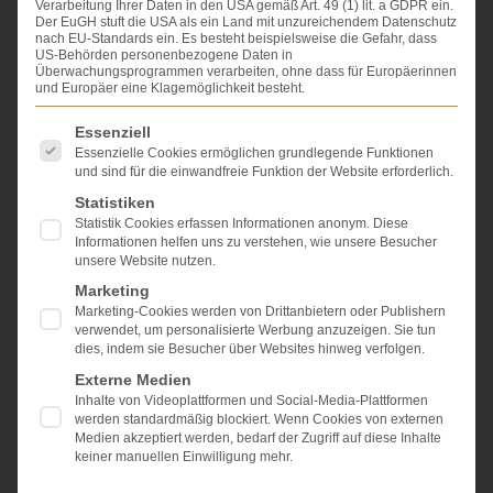
Verarbeitung Ihrer Daten in den USA gemäß Art. 49 (1) lit. a GDPR ein.
Der EuGH stuft die USA als ein Land mit unzureichendem Datenschutz
nach EU-Standards ein. Es besteht beispielsweise die Gefahr, dass
US-Behörden personenbezogene Daten in
Überwachungsprogrammen verarbeiten, ohne dass für Europäerinnen
und Europäer eine Klagemöglichkeit besteht.
Es folgt eine Liste der Service-Gruppen, für die eine Einwi
Essenziell
Essenzielle Cookies ermöglichen grundlegende Funktionen
und sind für die einwandfreie Funktion der Website erforderlich.
Statistiken
Statistik Cookies erfassen Informationen anonym. Diese
Informationen helfen uns zu verstehen, wie unsere Besucher
Der Kläger befand sich in langjähriger Behandlung bei
unsere Website nutzen.
seiner Hausärztin, der Beklagten. Er stellte sich bei
dieser mit Schmerzen in Bein und Fuß vor. Die Beklagte
Marketing
überwies ihn in fachärztliche Behandlung. In der
Marketing-Cookies werden von Drittanbietern oder Publishern
verwendet, um personalisierte Werbung anzuzeigen. Sie tun
Folgezeit musste er notfallmäßig in ein Krankenhaus
dies, indem sie Besucher über Websites hinweg verfolgen.
aufgenommen werden, da die Schmerzen
überhandnahmen. Im Krankenhaus wurde eine
Externe Medien
Magnetresonanztomografie (MRT) angefertigt. Hier war
Inhalte von Videoplattformen und Social-Media-Plattformen
werden standardmäßig blockiert. Wenn Cookies von externen
ein Geschwulst in der Kniekehle zu sehen. Das
Medien akzeptiert werden, bedarf der Zugriff auf diese Inhalte
Geschwulst wurde entnommen und histologisch
keiner manuellen Einwilligung mehr.
untersucht. Das Ergebnis wurde der Fachärztin und der
Hausärztin per Arztbrief übersandt. Aufgrund eines