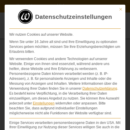
Zum
Kontakt
Videos
Inhalt
Mit die
springen
Datenschutzeinstellungen
Wir nutzen Cookies auf unserer Website.
Wenn Sie unter 16 Jahre alt sind und Ihre Einwilligung zu optionalen
Services geben möchten, müssen Sie Ihre Erziehungsberechtigten um
Erlaubnis bitten.
Krebsrezidiv aufgrund Arztverschuldens
Wir verwenden Cookies und andere Technologien auf unserer
Website. Einige von ihnen sind essenziell, während andere uns
ARZTBRIEF
,
ARZTHAFTUNG
,
helfen, diese Website und Ihre Erfahrung zu verbessern.
BEHANDLUNGSFEHLER
,
FÜRSORGEPFLICHT
,
Personenbezogene Daten können verarbeitet werden (z. B. IP-
Adressen), z. B. für personalisierte Anzeigen und Inhalte oder die
GEBURTSSCHADEN
,
SCHMERZENSGELD
,
Messung von Anzeigen und Inhalten.
Weitere Informationen über die
SCHUTZPFLICHT
Verwendung Ihrer Daten finden Sie in unserer
Datenschutzerklärung
.
Es besteht keine Verpflichtung, in die Verarbeitung Ihrer Daten
VON
DR. DR. LOVIS WAMBACH
einzuwilligen, um dieses Angebot zu nutzen.
Sie können Ihre Auswahl
jederzeit unter
Einstellungen
widerrufen oder anpassen.
Bitte
beachten Sie, dass aufgrund individueller Einstellungen
möglicherweise nicht alle Funktionen der Website verfügbar sind.
Einige Services verarbeiten personenbezogene Daten in den USA. Mit
Ihrer Einwilligung zur Nutzung dieser Services willigen Sie auch in die