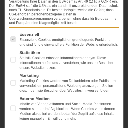
Verarbeitung Ihrer Daten in den USA gemäß Art. 49 (1) lit. a GDPR ein.
Behandlungsfehler (siehe dort) entstehen. Hier muss der
Der EuGH stuft die USA als ein Land mit unzureichendem Datenschutz
nach EU-Standards ein. Es besteht beispielsweise die Gefahr, dass
Patient sämtliche Voraussetzungen für die fehlerhafte
US-Behörden personenbezogene Daten in
Behandlung beweisen. Schwierigkeiten bereitet in der
Überwachungsprogrammen verarbeiten, ohne dass für Europäerinnen
Praxis oftmals die sogenannte
Kausalität
(siehe dort). Der
und Europäer eine Klagemöglichkeit besteht.
Patient muss darlegen, dass der eingetretene Schaden
Es folgt eine Liste der Service-Gruppen, für die eine Einwi
aufgrund der Falschbehandlung eingetreten ist: Falsche
Essenziell
Behandlung und eingetretener Schaden müssen
Essenzielle Cookies ermöglichen grundlegende Funktionen
und sind für die einwandfreie Funktion der Website erforderlich.
sozusagen miteinander verknüpft werden. Allerdings gibt
es im Arzthaftungsprozess eine Besonderheit: Liegt ein
Statistiken
besonders schwerer (grober) Behandlungsfehler (siehe
Statistik Cookies erfassen Informationen anonym. Diese
dort) vor, kehrt sich die Beweislast um. Dann muss der
Informationen helfen uns zu verstehen, wie unsere Besucher
Arzt beweisen, dass der Schaden nicht auf seinem
unsere Website nutzen.
eigenen Fehler beruht (
§ 630h Abs. 5 BGB
). Eine Umkehr
Marketing
der Beweislast tritt auch dann ein, wenn der Arzt
Marketing-Cookies werden von Drittanbietern oder Publishern
unzureichend oder gar nicht dokumentiert hat (
§ 630h
verwendet, um personalisierte Werbung anzuzeigen. Sie tun
Abs. 3 BGB
). Nach der ständigen höchstrichterlichen
dies, indem sie Besucher über Websites hinweg verfolgen.
Rechtsprechung des Bundesgerichtshofs ist eine Umkehr
Externe Medien
der Beweislast schon dann zuzulassen, wenn der grobe
Inhalte von Videoplattformen und Social-Media-Plattformen
Behandlungsfehler geeignet ist, den eingetretenen
werden standardmäßig blockiert. Wenn Cookies von externen
Schaden zu verursachen; nahelegen oder wahrscheinlich
Medien akzeptiert werden, bedarf der Zugriff auf diese Inhalte
keiner manuellen Einwilligung mehr.
machen muss der Fehler den Schaden dagegen nicht.
Nur dann, wenn der haftungsbegründende