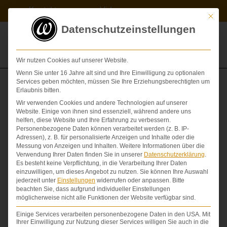
Zum
Kontakt
Videos
Inhalt
Mit die
springen
Datenschutzeinstellungen
Wir nutzen Cookies auf unserer Website.
Wenn Sie unter 16 Jahre alt sind und Ihre Einwilligung zu optionalen
Services geben möchten, müssen Sie Ihre Erziehungsberechtigten um
Beweislast
Erlaubnis bitten.
Wir verwenden Cookies und andere Technologien auf unserer
Website. Einige von ihnen sind essenziell, während andere uns
Die Beweislast ist in der juristischen Praxis der
helfen, diese Website und Ihre Erfahrung zu verbessern.
Arzthaftung
außergewöhnlich bedeutsam. Oft scheitert
Personenbezogene Daten können verarbeitet werden (z. B. IP-
eine Partei vor Gericht selbst dann, wenn sie im Recht ist,
Adressen), z. B. für personalisierte Anzeigen und Inhalte oder die
nur aus dem Grund, dass sie ihren Anspruch nicht
Messung von Anzeigen und Inhalten.
Weitere Informationen über die
beweisen kann. Nach den allgemeinen Beweisregeln
Verwendung Ihrer Daten finden Sie in unserer
Datenschutzerklärung
.
Es besteht keine Verpflichtung, in die Verarbeitung Ihrer Daten
muss grundsätzlich derjenige, der von einem anderen
einzuwilligen, um dieses Angebot zu nutzen.
Sie können Ihre Auswahl
etwas beansprucht, die dafür notwendigen Tatsachen vor
jederzeit unter
Einstellungen
widerrufen oder anpassen.
Bitte
Gericht vortragen. Das ist in einem Arzthaftungsprozess
beachten Sie, dass aufgrund individueller Einstellungen
zunächst nicht anders. Allerdings gibt es einige
möglicherweise nicht alle Funktionen der Website verfügbar sind.
Ausnahmen, von denen einige in
§ 630h BGB
geregelt
Einige Services verarbeiten personenbezogene Daten in den USA. Mit
sind. Der allgemeine Grundsatz der Beweislast gilt
Ihrer Einwilligung zur Nutzung dieser Services willigen Sie auch in die
zunächst auch für Schäden, die durch ärztliche