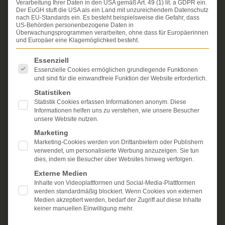
Verarbeitung Ihrer Daten in den USA gemäß Art. 49 (1) lit. a GDPR ein.
Erfahrung im Arzthaftungsrecht, bei Unfallfolgen und
Der EuGH stuft die USA als ein Land mit unzureichendem Datenschutz
bei der Durchsetzung von Schmerzensgeld- und
nach EU-Standards ein. Es besteht beispielsweise die Gefahr, dass
Schadensersatzansprüchen.
US-Behörden personenbezogene Daten in
Ihr Recht steht für uns
Überwachungsprogrammen verarbeiten, ohne dass für Europäerinnen
im Mittelpunkt.
und Europäer eine Klagemöglichkeit besteht.
Mehr erfahren:
Es folgt eine Liste der Service-Gruppen, für die eine Einwi
Essenziell
Unsere Kanzlei
Essenzielle Cookies ermöglichen grundlegende Funktionen
und sind für die einwandfreie Funktion der Website erforderlich.
Schmerzensgeld
Statistiken
Statistik Cookies erfassen Informationen anonym. Diese
Kostenlose Erstberatung
Informationen helfen uns zu verstehen, wie unsere Besucher
unsere Website nutzen.
Marketing
Marketing-Cookies werden von Drittanbietern oder Publishern
verwendet, um personalisierte Werbung anzuzeigen. Sie tun
dies, indem sie Besucher über Websites hinweg verfolgen.
Externe Medien
Inhalte von Videoplattformen und Social-Media-Plattformen
werden standardmäßig blockiert. Wenn Cookies von externen
Medien akzeptiert werden, bedarf der Zugriff auf diese Inhalte
keiner manuellen Einwilligung mehr.