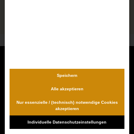
Kontaktieren Sie uns unverbindlich!
Dr. Wambach & Walter
Speichern
0800 0005574 - gebührenfrei
Alle akzeptieren
0421 54 895 10 - Fax
info@schmerzensgeld-spezialisten.de
Nur essenzielle / (technisch) notwendige Cookies
Zum Kontaktformular
akzeptieren
Individuelle Datenschutzeinstellungen
100% Empfehlungen auf Proven-Expert!