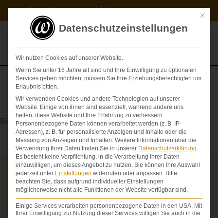
Zum
Kontakt
Videos
Inhalt
Mit die
springen
Datenschutzeinstellungen
Wir nutzen Cookies auf unserer Website.
Wenn Sie unter 16 Jahre alt sind und Ihre Einwilligung zu optionalen
Services geben möchten, müssen Sie Ihre Erziehungsberechtigten um
Erlaubnis bitten.
Wir verwenden Cookies und andere Technologien auf unserer
Rezidiv
Website. Einige von ihnen sind essenziell, während andere uns
helfen, diese Website und Ihre Erfahrung zu verbessern.
Rückfall; Wiederkehr einer Erkrankung
Personenbezogene Daten können verarbeitet werden (z. B. IP-
Adressen), z. B. für personalisierte Anzeigen und Inhalte oder die
Messung von Anzeigen und Inhalten.
Weitere Informationen über die
Verwendung Ihrer Daten finden Sie in unserer
Datenschutzerklärung
.
Es besteht keine Verpflichtung, in die Verarbeitung Ihrer Daten
einzuwilligen, um dieses Angebot zu nutzen.
Sie können Ihre Auswahl
jederzeit unter
Einstellungen
widerrufen oder anpassen.
Bitte
Über die Schmerzensgeld-Spezialisten
beachten Sie, dass aufgrund individueller Einstellungen
möglicherweise nicht alle Funktionen der Website verfügbar sind.
Seit über 25 Jahren vertreten wir als Fachanwälte
ausschließlich Geschädigte bei schweren
Einige Services verarbeiten personenbezogene Daten in den USA. Mit
Personenschäden. Wir verfügen über ausgewiesene
Ihrer Einwilligung zur Nutzung dieser Services willigen Sie auch in die