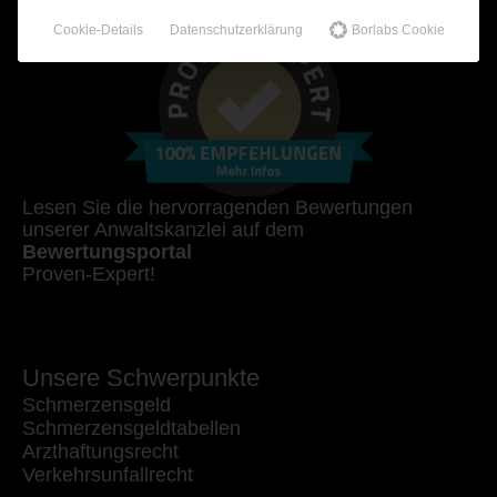
Cookie-Details
Datenschutzerklärung
Borlabs Cookie
Lesen Sie die hervorragenden Bewertungen
unserer Anwaltskanzlei auf dem
Bewertungsportal
Proven-Expert!
Unsere Schwerpunkte
Schmerzensgeld
Schmerzensgeldtabellen
Arzthaftungsrecht
Verkehrsunfallrecht