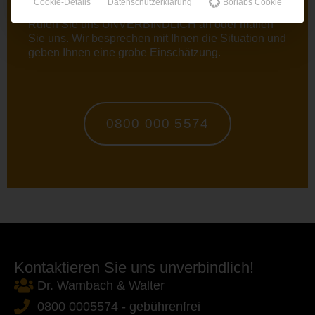
Cookie-Details
Datenschutzerklärung
Borlabs Cookie
Rufen Sie uns UNVERBINDLICH an oder
mailen
Sie uns. Wir besprechen mit Ihnen die Situation und
geben Ihnen eine grobe Einschätzung.
0800 000 5574
Kontaktieren Sie uns unverbindlich!
Dr. Wambach & Walter
0800 0005574 - gebührenfrei