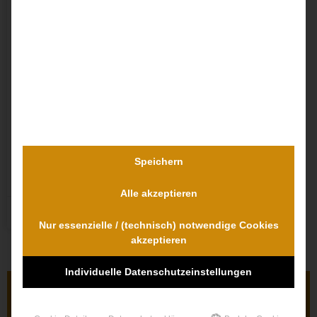
Arztverschuldens
Der Kläger befand sich in langjähriger Behandlung bei
seiner Hausärztin, der Beklagten. Er stellte sich bei
dieser mit Schmerzen in Bein und Fuß vor. Die
Beklagte überwies ihn in fachärztliche Behandlung. In
der Folgezeit musste er notfallmäßig in ein
Krankenhaus aufgenommen werden, da die
Schmerzen überhandnahmen. Im Krankenhaus
wurde eine
Speichern
WEITERLESEN »
Alle akzeptieren
Dr. Dr. Lovis Wambach
Nur essenzielle / (technisch) notwendige Cookies
akzeptieren
Individuelle Datenschutzeinstellungen
Nutzen Sie den kostenlosen Erstkontakt!