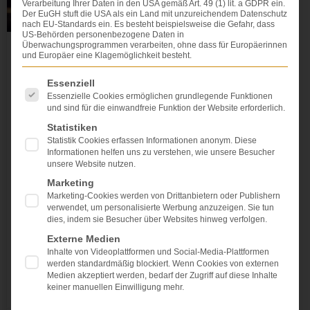
Verarbeitung Ihrer Daten in den USA gemäß Art. 49 (1) lit. a GDPR ein.
Der EuGH stuft die USA als ein Land mit unzureichendem Datenschutz
nach EU-Standards ein. Es besteht beispielsweise die Gefahr, dass
US-Behörden personenbezogene Daten in
Überwachungsprogrammen verarbeiten, ohne dass für Europäerinnen
und Europäer eine Klagemöglichkeit besteht.
Ein Arztbrief kann eine Pflicht der
Patientin zur Nachforschung
Es folgt eine Liste der Service-Gruppen, für die eine Einwi
Essenziell
hinsichtlich eines
Essenzielle Cookies ermöglichen grundlegende Funktionen
Behandlungsfehlerverdachts
und sind für die einwandfreie Funktion der Website erforderlich.
auslösen
Statistiken
Statistik Cookies erfassen Informationen anonym. Diese
Informationen helfen uns zu verstehen, wie unsere Besucher
Dieser Fall zeigt sehr anschaulich eine
unsere Website nutzen.
Verjährungsfalle: Die Verjährung in
Arzthaftungssachen beträgt 30 Jahre (Höchstfrist).
Marketing
Danach kann kein Anspruch mehr geltend gemacht
Marketing-Cookies werden von Drittanbietern oder Publishern
verwendet, um personalisierte Werbung anzuzeigen. Sie tun
werden. Die kürzere Frist der Regelverjährung (drei
dies, indem sie Besucher über Websites hinweg verfolgen.
Jahre) wird innerhalb dieser 30 Jahre in Gang
Externe Medien
gesetzt, wenn die Kenntnis des Patienten im Großen
Inhalte von Videoplattformen und Social-Media-Plattformen
und Ganzen von einer Behandlung
werden standardmäßig blockiert. Wenn Cookies von externen
Medien akzeptiert werden, bedarf der Zugriff auf diese Inhalte
keiner manuellen Einwilligung mehr.
WEITERLESEN »