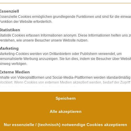
olgt eine Liste der Service-Gruppen, für die eine E
Essenziell
Essenzielle Cookies ermöglichen grundlegende Funktionen und sind für die einwa
Funktion der Website erforderlich.
Statistiken
Statistik Cookies erfassen Informationen anonym. Diese Informationen helfen uns z
lte ausschließlich
verstehen, wie unsere Besucher unsere Website nutzen.
ir verfügen über
Marketing
bei Unfallfolgen und
Marketing-Cookies werden von Drittanbietern oder Publishern verwendet, um
personalisierte Werbung anzuzeigen. Sie tun dies, indem sie Besucher über Websi
nd
hinweg verfolgen.
für uns im
Externe Medien
Inhalte von Videoplattformen und Social-Media-Plattformen werden standardmäßig
blockiert. Wenn Cookies von externen Medien akzeptiert werden, bedarf der Zugriff
diese Inhalte keiner manuellen Einwilligung mehr.
Speichern
Alle akzeptieren
Nur essenzielle / (technisch) notwendige Cookies akzeptieren