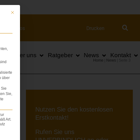
ert.com
Mit diesem Button wird der Dialog geschlossen. Seine Funktionalität ist iden
Videos
Drucken
hten,
n
Über uns
Ratgeber
News
Kontakt
Home
|
News
|
Seite 3
sind
lisierte
n über
Sie
ten Sie,
te
Nutzen Sie den kostenlosen
N
zur
Erstkontakt!
äß Art.
utz
Rufen Sie uns