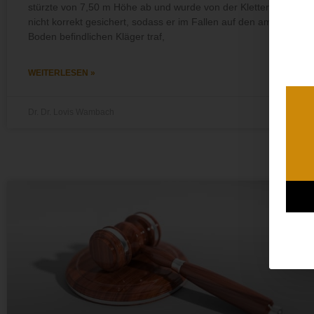
stürzte von 7,50 m Höhe ab und wurde von der Kletterin
nicht korrekt gesichert, sodass er im Fallen auf den am
Boden befindlichen Kläger traf,
WEITERLESEN »
Dr. Dr. Lovis Wambach