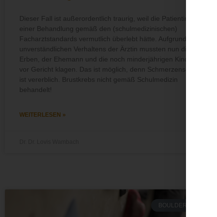
Dieser Fall ist außerordentlich traurig, weil die Patientin bei
einer Behandlung gemäß den (schulmedizinischen)
Facharztstandards vermutlich überlebt hätte. Aufgrund des
unverständlichen Verhaltens der Ärztin mussten nun die
Erben, der Ehemann und die noch minderjährigen Kinder,
vor Gericht klagen. Das ist möglich, denn Schmerzensgeld
ist vererblich. Brustkrebs nicht gemäß Schulmedizin
behandelt!
WEITERLESEN »
Dr. Dr. Lovis Wambach
BOULDERWAND