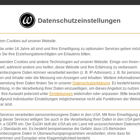
5 von 5 Sternen
in
über 200 Bewertungen auf ProvenExp
Datenschutzeinstellungen
E-Mail
Kontaktformular
zen Cookies auf unserer Website.
e unter 16 Jahre alt sind und Ihre Einwilligung zu optionalen Services geben möc
Sie Ihre Erziehungsberechtigten um Erlaubnis bitten.
Schmerzensgeld & Schadensersatz
Verletzunge
rwenden Cookies und andere Technologien auf unserer Website. Einige von ihnen 
ell, während andere uns helfen, diese Website und Ihre Erfahrung zu verbessern.
nbezogene Daten können verarbeitet werden (z. B. IP-Adressen), z. B. für persona
en und Inhalte oder die Messung von Anzeigen und Inhalten.
Weitere Informatione
wendung Ihrer Daten finden Sie in unserer
Datenschutzerklärung
.
Es besteht keine
chtung, in die Verarbeitung Ihrer Daten einzuwilligen, um dieses Angebot zu nutzen.
Ihre Auswahl jederzeit unter
Einstellungen
widerrufen oder anpassen.
Bitte beach
fgrund individueller Einstellungen möglicherweise nicht alle Funktionen der Websi
ar sind.
e
eite
Seite
Seite
Seite
BREME
Services verarbeiten personenbezogene Daten in den USA. Mit Ihrer Einwilligung 
 dieser Services willigen Sie auch in die Verarbeitung Ihrer Daten in den USA gem
lit. a GDPR ein. Der EuGH stuft die USA als ein Land mit unzureichendem Datensch
U-Standards ein. Es besteht beispielsweise die Gefahr, dass US-Behörden
enbezogene Daten in Überwachungsprogrammen verarbeiten, ohne dass für
erinnen und Europäer eine Klagemöglichkeit besteht.