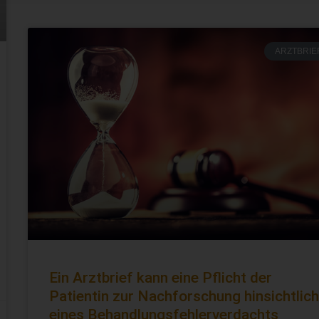
ARZTBRIE
Ein Arztbrief kann eine Pflicht der
Patientin zur Nachforschung hinsichtlich
eines Behandlungsfehlerverdachts