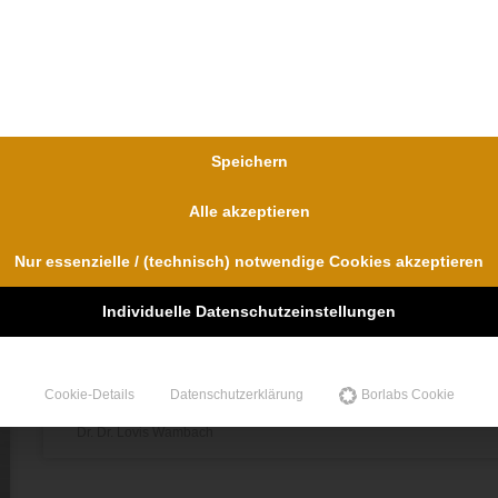
Die zum Schockschaden entwickelten
Grundsätze der höchstrichterlichen
Rechtsprechung hat der BGH auf den Fal
der fehlerhaften ärztlichen Behandlung
ausgeweitet
Speichern
Das Problem: Der Bundesgerichtshof hat vor folgendem
Hintergrund ein sehr interessantes Urteil für Arzthaftungsfäl
Alle akzeptieren
gefällt: als Schockschäden werden solche psychischen
Beeinträchtigungen bezeichnet, bei denen ein Dritter durch
Nur essenzielle / (technisch) notwendige Cookies akzeptieren
das direkte Miterleben eines Unfalls und den Tod eines
nahen Angehörigen über das übliche Maß an Schmerz,
Individuelle Datenschutzeinstellungen
Trauer und Depression hinaus beeinträchtigt wird.
WEITERLESEN »
Cookie-Details
Datenschutzerklärung
Borlabs Cookie
Dr. Dr. Lovis Wambach