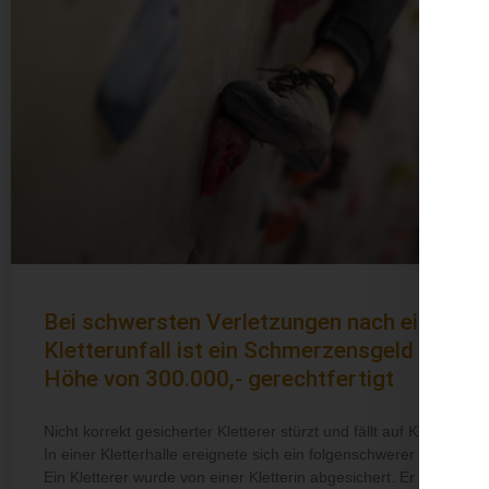
Bei schwersten Verletzungen nach einem
Kletterunfall ist ein Schmerzensgeld in
Höhe von 300.000,- gerechtfertigt
Nicht korrekt gesicherter Kletterer stürzt und fällt auf Kläger
In einer Kletterhalle ereignete sich ein folgenschwerer Unfall.
Ein Kletterer wurde von einer Kletterin abgesichert. Er