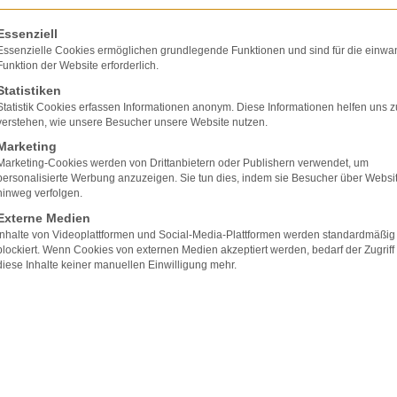
olgt eine Liste der Service-Gruppen, für die eine E
Essenziell
Essenzielle Cookies ermöglichen grundlegende Funktionen und sind für die einwa
Funktion der Website erforderlich.
Statistiken
Statistik Cookies erfassen Informationen anonym. Diese Informationen helfen uns z
verstehen, wie unsere Besucher unsere Website nutzen.
Marketing
Marketing-Cookies werden von Drittanbietern oder Publishern verwendet, um
personalisierte Werbung anzuzeigen. Sie tun dies, indem sie Besucher über Websi
hinweg verfolgen.
Externe Medien
Inhalte von Videoplattformen und Social-Media-Plattformen werden standardmäßig
blockiert. Wenn Cookies von externen Medien akzeptiert werden, bedarf der Zugriff
diese Inhalte keiner manuellen Einwilligung mehr.