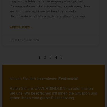
ging um die fehlerhafte Versorgung eines akuten
Coronasyndroms. Die Klägerin hat vorgetragen, dass
sie durch zwei nicht ausreichend behandelte
Herzinfarkte eine Herzschwäche erlitten habe, die
WEITERLESEN »
Dr. Dr. Lovis Wambach
1
2
3
4
5
Nutzen Sie den kostenlosen Erstkontakt!
Rufen Sie uns UNVERBINDLICH an oder
mailen
Sie uns. Wir besprechen mit Ihnen die Situation und
geben Ihnen eine grobe Einschätzung.