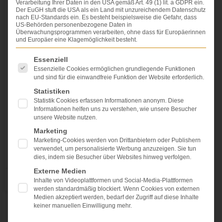
Verarbeitung Ihrer Daten in den USA gemäß Art. 49 (1) lit. a GDPR ein.
Der EuGH stuft die USA als ein Land mit unzureichendem Datenschutz
Über den Einsatz einer neuartigen
nach EU-Standards ein. Es besteht beispielsweise die Gefahr, dass
Bandscheibenprothese muss in ganz
US-Behörden personenbezogene Daten in
Überwachungsprogrammen verarbeiten, ohne dass für Europäerinnen
besonderem Maße aufgeklärt
und Europäer eine Klagemöglichkeit besteht.
werden
Es folgt eine Liste der Service-Gruppen, für die eine Einwi
Essenziell
In diesem vom Bundesgerichtshof entschiedenen Fall
Essenzielle Cookies ermöglichen grundlegende Funktionen
und sind für die einwandfreie Funktion der Website erforderlich.
ging es darum, dass dem Patienten eine neuartige
Bandscheibenprothese eingesetzt worden ist, die
Statistiken
vollständig aus Kunststoff bestand. Darüber, dass die
Statistik Cookies erfassen Informationen anonym. Diese
Prothese neuartig und damit nicht erprobt war, ist der
Informationen helfen uns zu verstehen, wie unsere Besucher
unsere Website nutzen.
Patient nicht aufgeklärt worden. Es traten Probleme
auf, sodass die Prothese entfernt und ersetzt werden
Marketing
Marketing-Cookies werden von Drittanbietern oder Publishern
verwendet, um personalisierte Werbung anzuzeigen. Sie tun
WEITERLESEN »
dies, indem sie Besucher über Websites hinweg verfolgen.
Externe Medien
Dr. Dr. Lovis Wambach
Inhalte von Videoplattformen und Social-Media-Plattformen
werden standardmäßig blockiert. Wenn Cookies von externen
Medien akzeptiert werden, bedarf der Zugriff auf diese Inhalte
keiner manuellen Einwilligung mehr.