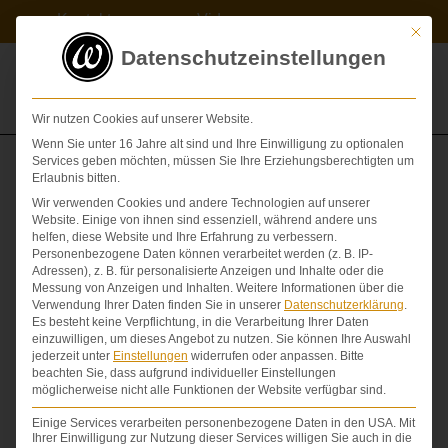
Zum
Kontakt
Videos
Inhalt
Mit die
springen
Datenschutzeinstellungen
Wir nutzen Cookies auf unserer Website.
Wenn Sie unter 16 Jahre alt sind und Ihre Einwilligung zu optionalen
Services geben möchten, müssen Sie Ihre Erziehungsberechtigten um
Erlaubnis bitten.
Ein Arztbrief kann eine Pflicht der Patientin zur
Wir verwenden Cookies und andere Technologien auf unserer
Nachforschung hinsichtlich eines
Website. Einige von ihnen sind essenziell, während andere uns
Behandlungsfehlerverdachts auslösen
helfen, diese Website und Ihre Erfahrung zu verbessern.
Personenbezogene Daten können verarbeitet werden (z. B. IP-
Adressen), z. B. für personalisierte Anzeigen und Inhalte oder die
ARZTBRIEF
,
GROBE FAHRLÄSSIGKEIT
,
Messung von Anzeigen und Inhalten.
Weitere Informationen über die
VERJÄHRUNG
Verwendung Ihrer Daten finden Sie in unserer
Datenschutzerklärung
.
Es besteht keine Verpflichtung, in die Verarbeitung Ihrer Daten
VON
DR. DR. LOVIS WAMBACH
einzuwilligen, um dieses Angebot zu nutzen.
Sie können Ihre Auswahl
jederzeit unter
Einstellungen
widerrufen oder anpassen.
Bitte
beachten Sie, dass aufgrund individueller Einstellungen
möglicherweise nicht alle Funktionen der Website verfügbar sind.
Einige Services verarbeiten personenbezogene Daten in den USA. Mit
Ihrer Einwilligung zur Nutzung dieser Services willigen Sie auch in die