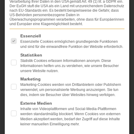
Verarbeitung Ihrer Daten in den USA gemäß Art. 49 (1) lit. a GDPR ein.
Der EuGH stuft die USA als ein Land mit unzureichendem Datenschutz
nach EU-Standards ein. Es besteht beispielsweise die Gefahr, dass
US-Behörden personenbezogene Daten in
Überwachungsprogrammen verarbeiten, ohne dass für Europäerinnen
und Europäer eine Klagemöglichkeit besteht.
Es folgt eine Liste der Service-Gruppen, für die eine Einwi
Essenziell
Essenzielle Cookies ermöglichen grundlegende Funktionen
und sind für die einwandfreie Funktion der Website erforderlich.
Statistiken
Statistik Cookies erfassen Informationen anonym. Diese
Informationen helfen uns zu verstehen, wie unsere Besucher
unsere Website nutzen.
Dieser Fall zeigt sehr anschaulich eine
Marketing
Verjährungsfalle:
Marketing-Cookies werden von Drittanbietern oder Publishern
Die
Verjährung
in Arzthaftungssachen beträgt 30
verwendet, um personalisierte Werbung anzuzeigen. Sie tun
Jahre (Höchstfrist)
. Danach kann
kein
Anspruch
dies, indem sie Besucher über Websites hinweg verfolgen.
mehr geltend gemacht werden. Die kürzere Frist der
Externe Medien
Regelverjährung (drei Jahre) wird innerhalb dieser 30
Inhalte von Videoplattformen und Social-Media-Plattformen
Jahre in Gang gesetzt, wenn die Kenntnis des
werden standardmäßig blockiert. Wenn Cookies von externen
Patienten im Großen und Ganzen von einer
Medien akzeptiert werden, bedarf der Zugriff auf diese Inhalte
Behandlung entgegen den Facharztstandards
keiner manuellen Einwilligung mehr.
vorliegt. Sie wird gleichfalls dann in Gang gesetzt,