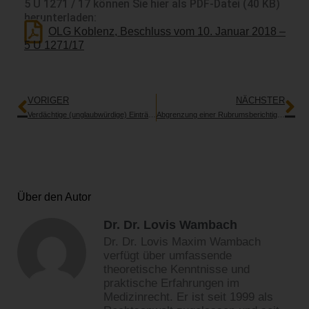
5 U 1271 / 17 können Sie hier als PDF-Datei (40 KB)
herunterladen:
OLG Koblenz, Beschluss vom 10. Januar 2018 –
5 U 1271/17
Zurück
Nä
VORIGER
NÄCHSTER
Verdächtige (unglaubwürdige) Einträge im Geburtsprotokoll zur Aufklärung der Eltern zur Schnittentbindung
Abgrenzung einer Rubrumsberichtigung zur Parteiänderung bei einer Arzthaftungssache
Über den Autor
Dr. Dr. Lovis Wambach
Dr. Dr. Lovis Maxim Wambach
verfügt über umfassende
theoretische Kenntnisse und
praktische Erfahrungen im
Medizinrecht. Er ist seit 1999 als