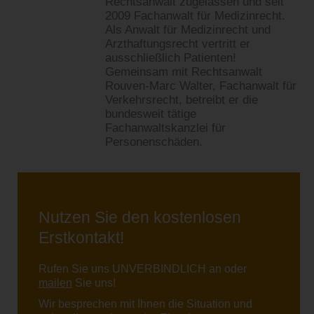
Rechtsanwalt zugelassen und seit
2009 Fachanwalt für Medizinrecht.
Als Anwalt für Medizinrecht und
Arzthaftungsrecht vertritt er
ausschließlich Patienten!
Gemeinsam mit Rechtsanwalt
Rouven-Marc Walter, Fachanwalt für
Verkehrsrecht, betreibt er die
bundesweit tätige
Fachanwaltskanzlei für
Personenschäden.
Nutzen Sie den kostenlosen
Erstkontakt!
Rufen Sie uns UNVERBINDLICH an oder
mailen
Sie uns!
Wir besprechen mit Ihnen die Situation und