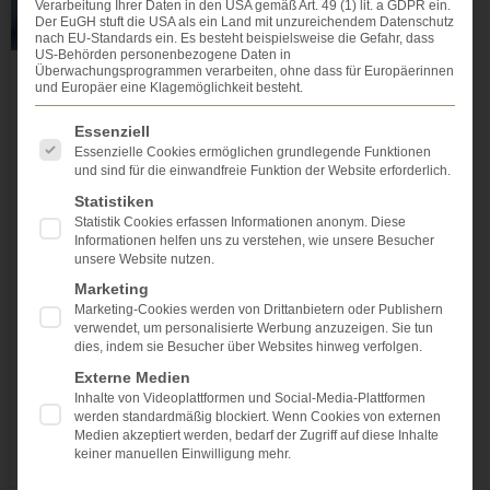
Verarbeitung Ihrer Daten in den USA gemäß Art. 49 (1) lit. a GDPR ein.
Der EuGH stuft die USA als ein Land mit unzureichendem Datenschutz
nach EU-Standards ein. Es besteht beispielsweise die Gefahr, dass
US-Behörden personenbezogene Daten in
Überwachungsprogrammen verarbeiten, ohne dass für Europäerinnen
und Europäer eine Klagemöglichkeit besteht.
Zur Prüfung eines
Entscheidungskonflikts für den Fall
Es folgt eine Liste der Service-Gruppen, für die eine Einwi
Essenziell
der hypothetischen Einwilligung in
Essenzielle Cookies ermöglichen grundlegende Funktionen
einen medizinischen Eingriff muss
und sind für die einwandfreie Funktion der Website erforderlich.
der Patient immer angehört werden
Statistiken
Statistik Cookies erfassen Informationen anonym. Diese
Informationen helfen uns zu verstehen, wie unsere Besucher
Der Sachverhalt dieser höchstrichterlichen
unsere Website nutzen.
Entscheidung zur Frage der Aufklärung und
Einwilligung in eine gynäkologische Operation ist
Marketing
unter den Parteien sehr streitig. Besprochen worden
Marketing-Cookies werden von Drittanbietern oder Publishern
verwendet, um personalisierte Werbung anzuzeigen. Sie tun
ist eine Operation zur Anhebung der Harnblase und
dies, indem sie Besucher über Websites hinweg verfolgen.
der erschlafften Scheidenwände. Die Ärzte
Externe Medien
behaupten, die Klägerin auch über die Entfernung der
Inhalte von Videoplattformen und Social-Media-Plattformen
Gebärmutter aufgeklärt zu haben. Die Patientin
werden standardmäßig blockiert. Wenn Cookies von externen
Medien akzeptiert werden, bedarf der Zugriff auf diese Inhalte
keiner manuellen Einwilligung mehr.
WEITERLESEN »