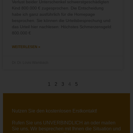
Verlust beider Unterschenkel schwerstgeschädigten
Kind 800.000 € zugesprochen. Die Entscheidung
habe ich ganz ausführlich für die Homepage
besprochen. Sie können die Urteilsbesprechung und
das Urteil hier nachlesen: Höchstes Schmerzensgeld:
800.000 €
WEITERLESEN »
Dr. Dr. Lovis Wambach
1
2
3
4
5
Nutzen Sie den kostenlosen Erstkontakt!
Rufen Sie uns UNVERBINDLICH an oder
mailen
Sie uns. Wir besprechen mit Ihnen die Situation und