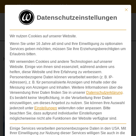
Zum
Kontakt
Videos
Inhalt
Mit die
springen
Datenschutzeinstellungen
Wir nutzen Cookies auf unserer Website.
Wenn Sie unter 16 Jahre alt sind und Ihre Einwilligung zu optionalen
Services geben möchten, müssen Sie Ihre Erziehungsberechtigten um
Erlaubnis bitten.
Kategorie: News
Wir verwenden Cookies und andere Technologien auf unserer
Website. Einige von ihnen sind essenziell, während andere uns
Seite
Seite
Seite
Seite
Seite
helfen, diese Website und Ihre Erfahrung zu verbessern.
Personenbezogene Daten können verarbeitet werden (z. B. IP-
AUFKLÄRUNG
Adressen), z. B. für personalisierte Anzeigen und Inhalte oder die
Messung von Anzeigen und Inhalten.
Weitere Informationen über die
Verwendung Ihrer Daten finden Sie in unserer
Datenschutzerklärung
.
Es besteht keine Verpflichtung, in die Verarbeitung Ihrer Daten
einzuwilligen, um dieses Angebot zu nutzen.
Sie können Ihre Auswahl
jederzeit unter
Einstellungen
widerrufen oder anpassen.
Bitte
beachten Sie, dass aufgrund individueller Einstellungen
möglicherweise nicht alle Funktionen der Website verfügbar sind.
Einige Services verarbeiten personenbezogene Daten in den USA. Mit
Ihrer Einwilligung zur Nutzung dieser Services willigen Sie auch in die