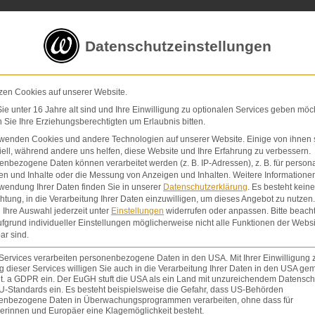
5 von 5 Sternen
in
über 200 Bewertungen auf ProvenExp
Datenschutzeinstellungen
E-Mail
Kontaktformular
zen Cookies auf unserer Website.
e unter 16 Jahre alt sind und Ihre Einwilligung zu optionalen Services geben möc
Sie Ihre Erziehungsberechtigten um Erlaubnis bitten.
Schmerzensgeld & Schadensersatz
Verletzunge
rwenden Cookies und andere Technologien auf unserer Website. Einige von ihnen 
ell, während andere uns helfen, diese Website und Ihre Erfahrung zu verbessern.
nbezogene Daten können verarbeitet werden (z. B. IP-Adressen), z. B. für persona
en und Inhalte oder die Messung von Anzeigen und Inhalten.
Weitere Informatione
wendung Ihrer Daten finden Sie in unserer
Datenschutzerklärung
.
Es besteht keine
chtung, in die Verarbeitung Ihrer Daten einzuwilligen, um dieses Angebot zu nutzen.
Ihre Auswahl jederzeit unter
Einstellungen
widerrufen oder anpassen.
Bitte beach
fgrund individueller Einstellungen möglicherweise nicht alle Funktionen der Websi
ar sind.
Schmerzensgeldbemessung bei grob
Services verarbeiten personenbezogene Daten in den USA. Mit Ihrer Einwilligung 
 dieser Services willigen Sie auch in die Verarbeitung Ihrer Daten in den USA gem
fahrlässigem Verhalten
lit. a GDPR ein. Der EuGH stuft die USA als ein Land mit unzureichendem Datensch
U-Standards ein. Es besteht beispielsweise die Gefahr, dass US-Behörden
enbezogene Daten in Überwachungsprogrammen verarbeiten, ohne dass für
Bei der Bemessung des Schmerzensgeldes in
erinnen und Europäer eine Klagemöglichkeit besteht.