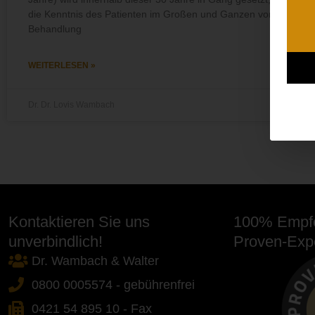
die Kenntnis des Patienten im Großen und Ganzen von einer
Behandlung
WEITERLESEN »
Dr. Dr. Lovis Wambach
Kontaktieren Sie uns
100% Empfe
unverbindlich!
Proven-Expe
Dr. Wambach & Walter
0800 0005574 - gebührenfrei
0421 54 895 10 - Fax