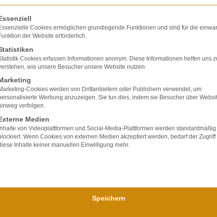
Straßenverkehrsunfallsachen ist ein durch den
olgt eine Liste der Service-Gruppen, für die eine E
Unfallhergang belegtes grob fahrlässiges Verhalten des
Essenziell
Schädigers grundsätzlich als erhöhender Faktor für die
Essenzielle Cookies ermöglichen grundlegende Funktionen und sind für die einwa
Funktion der Website erforderlich.
Schmerzensgeldbemessung zu berücksichtigen (OLG
Saarbrücken vom 26.02.15, Az: 4 U 26/14) An diesem vom
Statistiken
Gericht aufgearbeiteten Autounfall ist folgendes
Statistik Cookies erfassen Informationen anonym. Diese Informationen helfen uns z
verstehen, wie unsere Besucher unsere Website nutzen.
bemerkenswert: Von den beiden kollidierten PKW traf
Marketing
Marketing-Cookies werden von Drittanbietern oder Publishern verwendet, um
WEITERLESEN »
personalisierte Werbung anzuzeigen. Sie tun dies, indem sie Besucher über Websi
hinweg verfolgen.
Externe Medien
Rouven Walter
Inhalte von Videoplattformen und Social-Media-Plattformen werden standardmäßig
blockiert. Wenn Cookies von externen Medien akzeptiert werden, bedarf der Zugriff
diese Inhalte keiner manuellen Einwilligung mehr.
Speichern