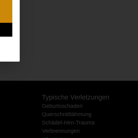
Typische Verletzungen
Geburtsschaden
Querschnittlähmung
Schädel-Hirn-Trauma
Verbrennungen