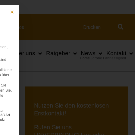
ert.com
Mit diesem Button wird der Dialog geschlossen. Seine Funktionalität ist iden
Videos
Drucken
hten,
n
Über uns
Ratgeber
News
Kontakt
Home
|
grobe Fahrlässigkeit
sind
lisierte
n über
Sie
ten Sie,
te
Nutzen Sie den kostenlosen
zur
Erstkontakt!
äß Art.
utz
Rufen Sie uns