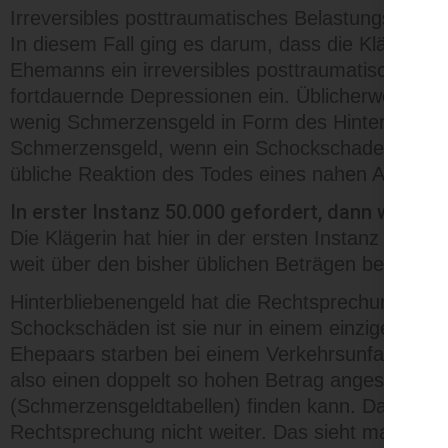
Irreversibles posttraumatisches Belastungssyndr
In diesem Fall ging es darum, dass die Klägerin b
Ehemanns ein irreversibles posttraumatisches Bel
fortdauernde Depressionen ein. Üblicherweise gi
wenig Schmerzensgeld in Form des Hinterblieben
Schmerzensgeld, wenn ein Schockschaden vorliegt
übliche Reaktion des Todes eines nahen Angehör
In erster Instanz 50.000 gefordert, dann wurd
Die Klägerin hat hier in der ersten Instanz 50.00
weit über den bisher üblichen Beträgen beim Sch
Hinterbliebenengeld hat die Rechtsprechung bis
Schockschäden ist sie nur in einem einzigen beson
Ehepaars starben bei einem Verkehrsunfall gleich
also einen doppelt so hohen Betrag angesetzt, 
(Schmerzensgeldtabellen) finden kann. Das muss
Rechtsprechung nicht weiter. Das sieht man beson