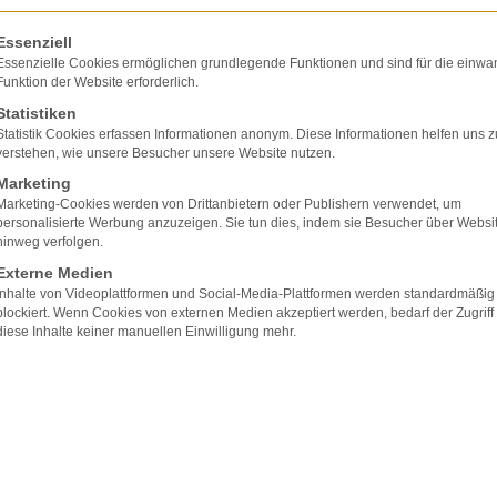
olgt eine Liste der Service-Gruppen, für die eine E
Essenziell
Essenzielle Cookies ermöglichen grundlegende Funktionen und sind für die einwa
Funktion der Website erforderlich.
Statistiken
Statistik Cookies erfassen Informationen anonym. Diese Informationen helfen uns z
verstehen, wie unsere Besucher unsere Website nutzen.
Marketing
Marketing-Cookies werden von Drittanbietern oder Publishern verwendet, um
personalisierte Werbung anzuzeigen. Sie tun dies, indem sie Besucher über Websi
hinweg verfolgen.
Externe Medien
Inhalte von Videoplattformen und Social-Media-Plattformen werden standardmäßig
blockiert. Wenn Cookies von externen Medien akzeptiert werden, bedarf der Zugriff
diese Inhalte keiner manuellen Einwilligung mehr.