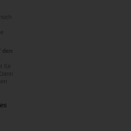
 hoch
ie
f den
t für
 Dann
gen
des