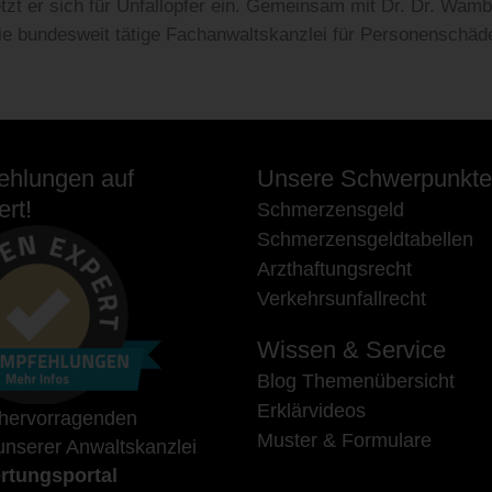
t er sich für Unfallopfer ein. Gemeinsam mit Dr. Dr. Wam
 die bundesweit tätige Fachanwaltskanzlei für Personenschäd
hlungen auf
Unsere Schwerpunkte
rt!
Schmerzensgeld
Schmerzensgeldtabellen
Arzthaftungsrecht
Verkehrsunfallrecht
Wissen & Service
Blog Themenübersicht
Erklärvideos
 hervorragenden
Muster & Formulare
nserer Anwaltskanzlei
rtungsportal