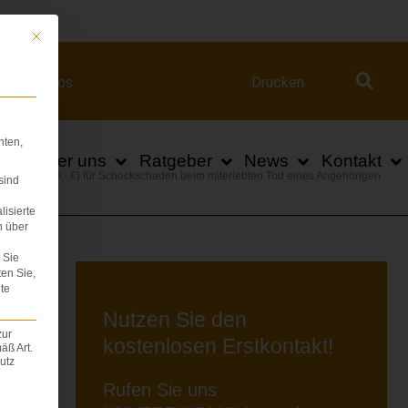
ert.com
Mit diesem Button wird der Dialog geschlossen. Seine Funktionalität ist iden
Videos
Drucken
hten,
n
Über uns
Ratgeber
News
Kontakt
d (100.000,- €) für Schockschaden beim miterlebten Tod eines Angehörigen
sind
lisierte
n über
Sie
ten Sie,
te
,
Nutzen Sie den
zur
kostenlosen Erstkontakt!
äß Art.
utz
Rufen Sie uns