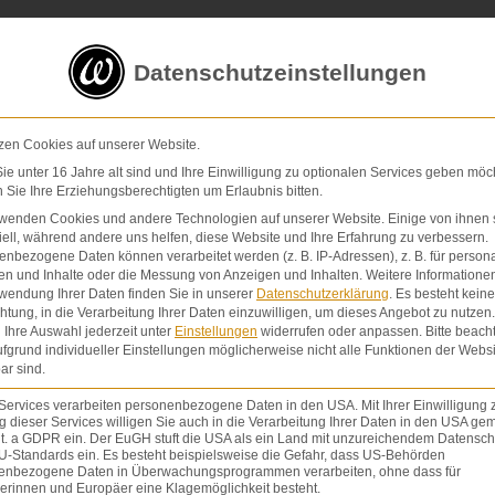
5 von 5 Sternen
in
über 200 Bewertungen auf ProvenExp
Datenschutzeinstellungen
E-Mail
Kontaktformular
zen Cookies auf unserer Website.
e unter 16 Jahre alt sind und Ihre Einwilligung zu optionalen Services geben möc
Sie Ihre Erziehungsberechtigten um Erlaubnis bitten.
Schmerzensgeld & Schadensersatz
Verletzunge
Home
|
Schmerzensgel
rwenden Cookies und andere Technologien auf unserer Website. Einige von ihnen 
ell, während andere uns helfen, diese Website und Ihre Erfahrung zu verbessern.
nbezogene Daten können verarbeitet werden (z. B. IP-Adressen), z. B. für persona
en und Inhalte oder die Messung von Anzeigen und Inhalten.
Weitere Informatione
wendung Ihrer Daten finden Sie in unserer
Datenschutzerklärung
.
Es besteht keine
chtung, in die Verarbeitung Ihrer Daten einzuwilligen, um dieses Angebot zu nutzen.
 beim miterlebten Tod eines Angehörigen
Ihre Auswahl jederzeit unter
Einstellungen
widerrufen oder anpassen.
Bitte beach
fgrund individueller Einstellungen möglicherweise nicht alle Funktionen der Websi
ar sind.
NGELD
,
SCHMERZENSGELD
,
SCHMERZENSGELDBETRAG
Services verarbeiten personenbezogene Daten in den USA. Mit Ihrer Einwilligung 
 dieser Services willigen Sie auch in die Verarbeitung Ihrer Daten in den USA gem
lit. a GDPR ein. Der EuGH stuft die USA als ein Land mit unzureichendem Datensch
U-Standards ein. Es besteht beispielsweise die Gefahr, dass US-Behörden
enbezogene Daten in Überwachungsprogrammen verarbeiten, ohne dass für
erinnen und Europäer eine Klagemöglichkeit besteht.