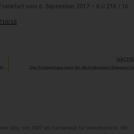
 Frankfurt vom 6. September 2017 – 6 U 216 / 16
216/16
NÄCHS
Haftung bei Verletzung der Verkehrssicherungspflichten auf einem Kreuzfahrtschiff
Das Krankenhaus kann für alkoholkranken Belegarzt ha
alt tätig, seit 2007 als Fachanwalt für Verkehrsrecht. Mit