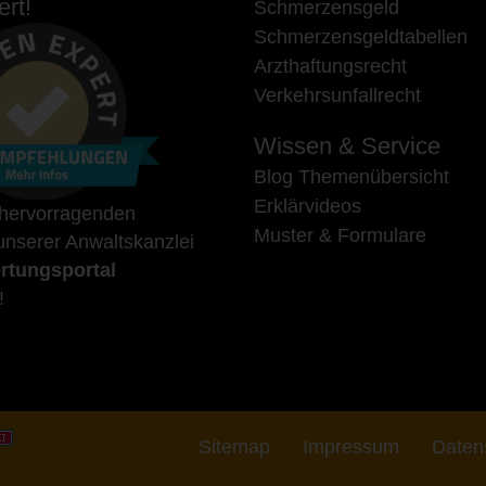
rt!
Schmerzensgeld
Schmerzensgeldtabellen
Arzthaftungsrecht
Verkehrsunfallrecht
Wissen & Service
Blog Themenübersicht
Erklärvideos
 hervorragenden
Muster & Formulare
nserer Anwaltskanzlei
rtungsportal
!
Sitemap
Impressum
Daten