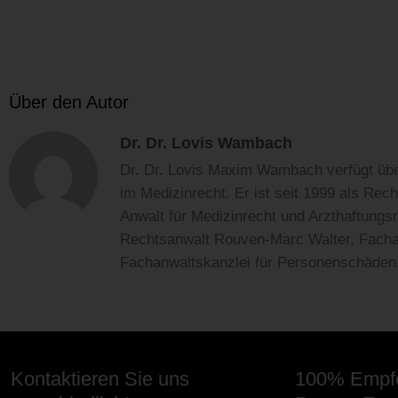
Über den Autor
Dr. Dr. Lovis Wambach
Dr. Dr. Lovis Maxim Wambach verfügt übe
im Medizinrecht. Er ist seit 1999 als Rec
Anwalt für Medizinrecht und Arzthaftungsr
Rechtsanwalt Rouven-Marc Walter, Fachanw
Fachanwaltskanzlei für Personenschäden
Kontaktieren Sie uns
100% Empfe