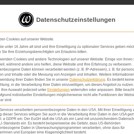
5 von 5 Sternen
in
über 200 Bewertungen auf ProvenExp
Datenschutzeinstellungen
E-Mail
Kontaktformular
zen Cookies auf unserer Website.
e unter 16 Jahre alt sind und Ihre Einwilligung zu optionalen Services geben möc
Sie Ihre Erziehungsberechtigten um Erlaubnis bitten.
Schmerzensgeld & Schadensersatz
Verletzunge
Home
|
Schmerzensgeld bei erheblichen motorischen und geistigen Entwicklungsst
rwenden Cookies und andere Technologien auf unserer Website. Einige von ihnen 
ell, während andere uns helfen, diese Website und Ihre Erfahrung zu verbessern.
nbezogene Daten können verarbeitet werden (z. B. IP-Adressen), z. B. für persona
en und Inhalte oder die Messung von Anzeigen und Inhalten.
Weitere Informatione
wendung Ihrer Daten finden Sie in unserer
Datenschutzerklärung
.
Es besteht keine
chtung, in die Verarbeitung Ihrer Daten einzuwilligen, um dieses Angebot zu nutzen.
 geistigen Entwicklungsstörungen des Kindes nac
Ihre Auswahl jederzeit unter
Einstellungen
widerrufen oder anpassen.
Bitte beach
fgrund individueller Einstellungen möglicherweise nicht alle Funktionen der Websi
g
ar sind.
Services verarbeiten personenbezogene Daten in den USA. Mit Ihrer Einwilligung 
URTSSCHADEN
,
SCHMERZENSGELD
 dieser Services willigen Sie auch in die Verarbeitung Ihrer Daten in den USA gem
lit. a GDPR ein. Der EuGH stuft die USA als ein Land mit unzureichendem Datensch
U-Standards ein. Es besteht beispielsweise die Gefahr, dass US-Behörden
enbezogene Daten in Überwachungsprogrammen verarbeiten, ohne dass für
erinnen und Europäer eine Klagemöglichkeit besteht.