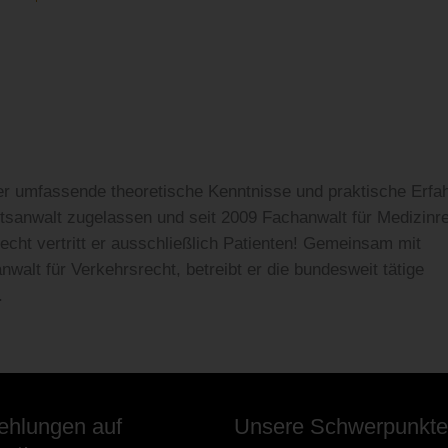
r umfassende theoretische Kenntnisse und praktische Erfa
htsanwalt zugelassen und seit 2009 Fachanwalt für Medizinre
echt vertritt er ausschließlich Patienten! Gemeinsam mit
alt für Verkehrsrecht, betreibt er die bundesweit tätige
.
hlungen auf
Unsere Schwerpunkte