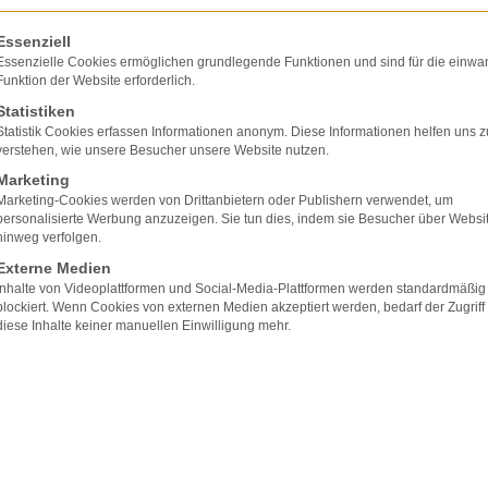
olgt eine Liste der Service-Gruppen, für die eine E
Essenziell
Essenzielle Cookies ermöglichen grundlegende Funktionen und sind für die einwa
Funktion der Website erforderlich.
Statistiken
Statistik Cookies erfassen Informationen anonym. Diese Informationen helfen uns z
verstehen, wie unsere Besucher unsere Website nutzen.
Marketing
Marketing-Cookies werden von Drittanbietern oder Publishern verwendet, um
personalisierte Werbung anzuzeigen. Sie tun dies, indem sie Besucher über Websi
hinweg verfolgen.
t
Externe Medien
eitung mehrere Behandlungsfehler unterlaufen. Si
Inhalte von Videoplattformen und Social-Media-Plattformen werden standardmäßig
ausgewertet und hätten der Mutter viel früher da
blockiert. Wenn Cookies von externen Medien akzeptiert werden, bedarf der Zugriff
diese Inhalte keiner manuellen Einwilligung mehr.
ll sein kann (relative
Indikation
). Sodann hat der
Wertung hat sich das Gericht angeschlossen), dass
ne Überwachung durch das CTG auszuführen. Der
r Fehler mit Missachtung des internationalen
 einem von vornherein auffälligen CTG sei eine Ar
geborene Kind gewesen.