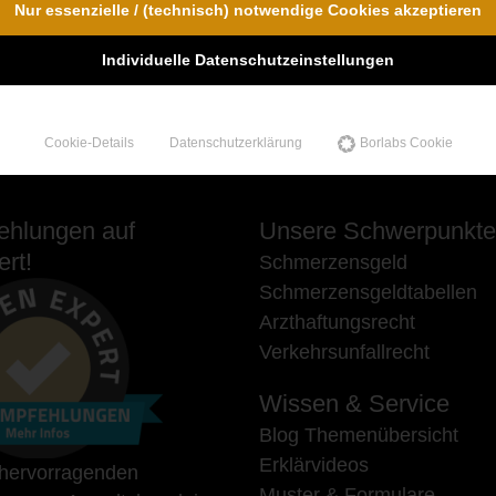
Nur essenzielle / (technisch) notwendige Cookies akzeptieren
Individuelle Datenschutzeinstellungen
Cookie-Details
Datenschutzerklärung
Borlabs Cookie
hlungen auf
Unsere Schwerpunkte
rt!
Schmerzensgeld
Schmerzensgeldtabellen
Arzthaftungsrecht
Verkehrsunfallrecht
Wissen & Service
Blog Themenübersicht
Erklärvideos
 hervorragenden
Muster & Formulare