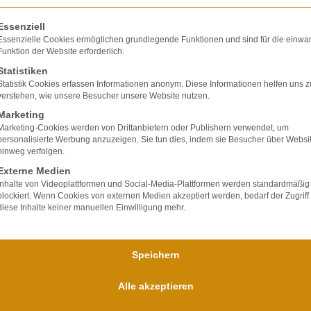
d für einen therapeutischen Eingriff besteht. Ein
olgt eine Liste der Service-Gruppen, für die eine E
Essenziell
st.
Essenzielle Cookies ermöglichen grundlegende Funktionen und sind für die einwa
Funktion der Website erforderlich.
Statistiken
Statistik Cookies erfassen Informationen anonym. Diese Informationen helfen uns z
verstehen, wie unsere Besucher unsere Website nutzen.
Marketing
Marketing-Cookies werden von Drittanbietern oder Publishern verwendet, um
personalisierte Werbung anzuzeigen. Sie tun dies, indem sie Besucher über Websi
lte ausschließlich
hinweg verfolgen.
ir verfügen über
Externe Medien
bei Unfallfolgen und
Inhalte von Videoplattformen und Social-Media-Plattformen werden standardmäßig
blockiert. Wenn Cookies von externen Medien akzeptiert werden, bedarf der Zugriff
nd
diese Inhalte keiner manuellen Einwilligung mehr.
für uns im
Speichern
Alle akzeptieren