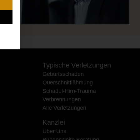
Typische Verletzungen
Geburtsschaden
Querschnittlähmung
Schädel-Hirn-Trauma
Verbrennungen
Alle Verletzungen
Kanzlei
Über Uns
Bundesweite Beratung