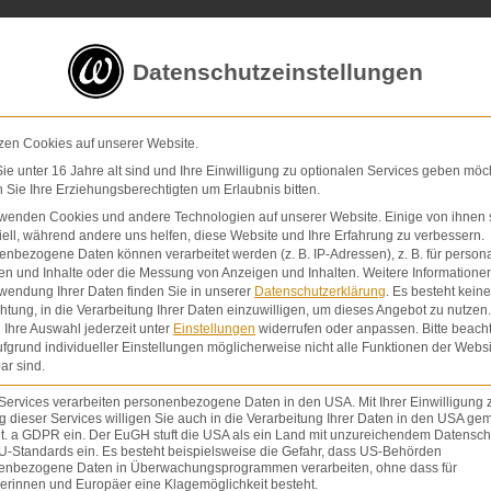
5 von 5 Sternen
in
über 200 Bewertungen auf ProvenExp
Datenschutzeinstellungen
E-Mail
Kontaktformular
zen Cookies auf unserer Website.
e unter 16 Jahre alt sind und Ihre Einwilligung zu optionalen Services geben möc
Sie Ihre Erziehungsberechtigten um Erlaubnis bitten.
Schmerzensgeld & Schadensersatz
Verletzunge
rwenden Cookies und andere Technologien auf unserer Website. Einige von ihnen 
ell, während andere uns helfen, diese Website und Ihre Erfahrung zu verbessern.
nbezogene Daten können verarbeitet werden (z. B. IP-Adressen), z. B. für persona
en und Inhalte oder die Messung von Anzeigen und Inhalten.
Weitere Informatione
wendung Ihrer Daten finden Sie in unserer
Datenschutzerklärung
.
Es besteht keine
chtung, in die Verarbeitung Ihrer Daten einzuwilligen, um dieses Angebot zu nutzen.
Ihre Auswahl jederzeit unter
Einstellungen
widerrufen oder anpassen.
Bitte beach
fgrund individueller Einstellungen möglicherweise nicht alle Funktionen der Websi
ar sind.
Services verarbeiten personenbezogene Daten in den USA. Mit Ihrer Einwilligung 
 dieser Services willigen Sie auch in die Verarbeitung Ihrer Daten in den USA gem
nzeige). Man unterscheidet: Bei einer relativen In
lit. a GDPR ein. Der EuGH stuft die USA als ein Land mit unzureichendem Datensch
U-Standards ein. Es besteht beispielsweise die Gefahr, dass US-Behörden
edizinischer Grund für die Behandlung. Die vitale In
enbezogene Daten in Überwachungsprogrammen verarbeiten, ohne dass für
in Gefahr, wenn die Behandlung nicht durchgeführt w
erinnen und Europäer eine Klagemöglichkeit besteht.