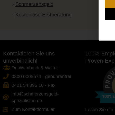
Schmerzensgeld
Kostenlose Erstberatung
Kontaktieren Sie uns
100% Empfe
unverbindlich!
Proven-Expe
Dr. Wambach & Walter
0800 0005574 - gebührenfrei
0421 54 895 10 - Fax
info@schmerzensgeld-
spezialisten.de
Zum Kontaktformular
Lesen Sie die