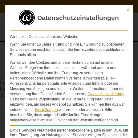
Zum
Kontakt
Videos
Inhalt
Mit die
springen
Datenschutzeinstellungen
Wir nutzen Cookies auf unserer Website.
Wenn Sie unter 16 Jahre alt sind und Ihre Einwilligung zu optionalen
Services geben möchten, müssen Sie Ihre Erziehungsberechtigten um
Erlaubnis bitten.
Wir verwenden Cookies und andere Technologien auf unserer
Epilepsie
Website. Einige von ihnen sind essenziell, während andere uns
helfen, diese Website und Ihre Erfahrung zu verbessern.
„Fallsucht“, Krampfanfälle. Sie kann zu erheblichen
Personenbezogene Daten können verarbeitet werden (z. B. IP-
Folgeschäden führen, wie etwa: Müdigkeit, Kopfschmerz,
Adressen), z. B. für personalisierte Anzeigen und Inhalte oder die
kognitive Störungen, Konzentrationsschwierigkeiten;
Messung von Anzeigen und Inhalten.
Weitere Informationen über die
Verwendung Ihrer Daten finden Sie in unserer
Datenschutzerklärung
.
Schlaganfall und Gehirnblutung.
Es besteht keine Verpflichtung, in die Verarbeitung Ihrer Daten
einzuwilligen, um dieses Angebot zu nutzen.
Sie können Ihre Auswahl
jederzeit unter
Einstellungen
widerrufen oder anpassen.
Bitte
beachten Sie, dass aufgrund individueller Einstellungen
möglicherweise nicht alle Funktionen der Website verfügbar sind.
Über die Schmerzensgeld-Spezialisten
Einige Services verarbeiten personenbezogene Daten in den USA. Mit
Ihrer Einwilligung zur Nutzung dieser Services willigen Sie auch in die