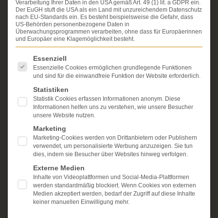
Verarbeitung Ihrer Daten in den USA gemäß Art. 49 (1) lit. a GDPR ein.
Seit über 25 Jahren vertreten wir als Fachanwälte
Der EuGH stuft die USA als ein Land mit unzureichendem Datenschutz
ausschließlich Geschädigte bei schweren
nach EU-Standards ein. Es besteht beispielsweise die Gefahr, dass
Personenschäden. Wir verfügen über ausgewiesene
US-Behörden personenbezogene Daten in
Überwachungsprogrammen verarbeiten, ohne dass für Europäerinnen
Erfahrung im Arzthaftungsrecht, bei Unfallfolgen und
und Europäer eine Klagemöglichkeit besteht.
bei der Durchsetzung von Schmerzensgeld- und
Schadensersatzansprüchen.
Ihr Recht steht für uns
Es folgt eine Liste der Service-Gruppen, für die eine Einwi
Essenziell
im Mittelpunkt.
Essenzielle Cookies ermöglichen grundlegende Funktionen
und sind für die einwandfreie Funktion der Website erforderlich.
Mehr erfahren:
Statistiken
Unsere Kanzlei
Statistik Cookies erfassen Informationen anonym. Diese
Informationen helfen uns zu verstehen, wie unsere Besucher
Schmerzensgeld
unsere Website nutzen.
Marketing
Kostenlose Erstberatung
Marketing-Cookies werden von Drittanbietern oder Publishern
verwendet, um personalisierte Werbung anzuzeigen. Sie tun
dies, indem sie Besucher über Websites hinweg verfolgen.
Externe Medien
Inhalte von Videoplattformen und Social-Media-Plattformen
werden standardmäßig blockiert. Wenn Cookies von externen
Medien akzeptiert werden, bedarf der Zugriff auf diese Inhalte
keiner manuellen Einwilligung mehr.