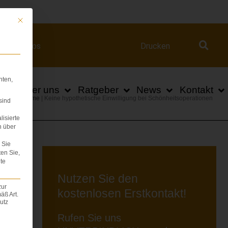
ert.com
Mit diesem Button wird der Dialog geschlossen. Seine Funktionalität ist iden
Videos
Drucken
hten,
n
Über uns
Ratgeber
News
Kontakt
Home
|
Keine hypothetische Einwilligung bei Schönheitsoperationen
sind
lisierte
n über
Sie
ten Sie,
te
Nutzen Sie den
zur
kostenlosen Erstkontakt!
äß Art.
utz
Rufen Sie uns