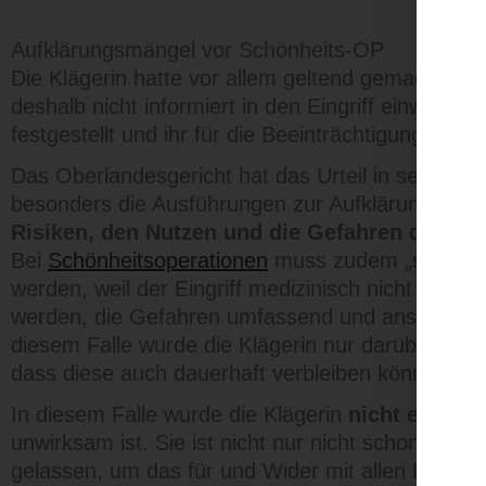
Aufklärungsmängel vor Schönheits-OP
Die Klägerin hatte vor allem geltend gemacht, d
deshalb nicht informiert in den Eingriff einwilli
festgestellt und ihr für die Beeinträchtigungen
20
Das Oberlandesgericht hat das Urteil in seinem Be
besonders die Ausführungen zur Aufklärung.
Der
Risiken, den Nutzen und die Gefahren des Ei
Bei
Schönheitsoperationen
muss zudem „schonungs
werden, weil der Eingriff medizinisch nicht gerech
werden, die Gefahren umfassend und anschaulich 
diesem Falle wurde die Klägerin nur darüber inf
dass diese auch dauerhaft verbleiben können.
In diesem Falle wurde die Klägerin
nicht einmal 
unwirksam ist. Sie ist nicht nur nicht schonungsl
gelassen, um das für und Wider mit allen Risike