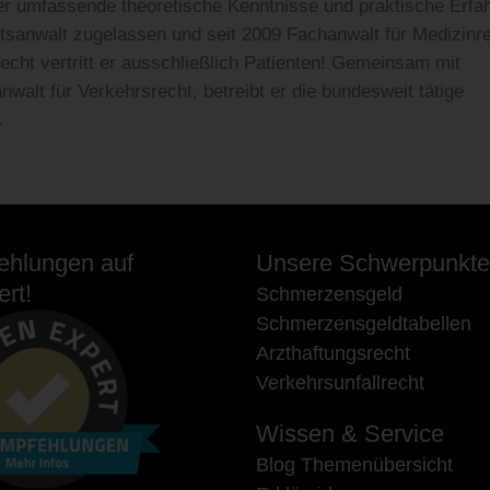
r umfassende theoretische Kenntnisse und praktische Erfa
htsanwalt zugelassen und seit 2009 Fachanwalt für Medizinre
echt vertritt er ausschließlich Patienten! Gemeinsam mit
alt für Verkehrsrecht, betreibt er die bundesweit tätige
.
hlungen auf
Unsere Schwerpunkte
rt!
Schmerzensgeld
Schmerzensgeldtabellen
Arzthaftungsrecht
Verkehrsunfallrecht
Wissen & Service
Blog Themenübersicht