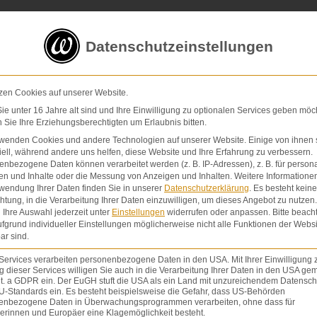
5 von 5 Sternen
in
über 200 Bewertungen auf ProvenExp
Datenschutzeinstellungen
E-Mail
Kontaktformular
zen Cookies auf unserer Website.
e unter 16 Jahre alt sind und Ihre Einwilligung zu optionalen Services geben möc
Sie Ihre Erziehungsberechtigten um Erlaubnis bitten.
Schmerzensgeld & Schadensersatz
Verletzunge
rwenden Cookies und andere Technologien auf unserer Website. Einige von ihnen 
ell, während andere uns helfen, diese Website und Ihre Erfahrung zu verbessern.
nbezogene Daten können verarbeitet werden (z. B. IP-Adressen), z. B. für persona
en und Inhalte oder die Messung von Anzeigen und Inhalten.
Weitere Informatione
wendung Ihrer Daten finden Sie in unserer
Datenschutzerklärung
.
Es besteht keine
chtung, in die Verarbeitung Ihrer Daten einzuwilligen, um dieses Angebot zu nutzen.
perationen
Ihre Auswahl jederzeit unter
Einstellungen
widerrufen oder anpassen.
Bitte beach
fgrund individueller Einstellungen möglicherweise nicht alle Funktionen der Websi
ar sind.
Services verarbeiten personenbezogene Daten in den USA. Mit Ihrer Einwilligung 
 dieser Services willigen Sie auch in die Verarbeitung Ihrer Daten in den USA gem
lit. a GDPR ein. Der EuGH stuft die USA als ein Land mit unzureichendem Datensch
U-Standards ein. Es besteht beispielsweise die Gefahr, dass US-Behörden
enbezogene Daten in Überwachungsprogrammen verarbeiten, ohne dass für
erinnen und Europäer eine Klagemöglichkeit besteht.