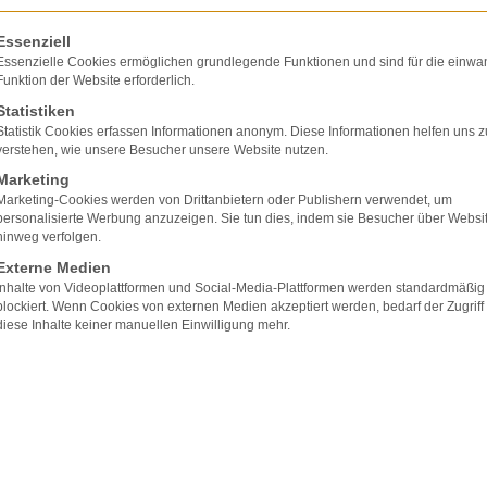
olgt eine Liste der Service-Gruppen, für die eine E
Essenziell
Essenzielle Cookies ermöglichen grundlegende Funktionen und sind für die einwa
Funktion der Website erforderlich.
Statistiken
Statistik Cookies erfassen Informationen anonym. Diese Informationen helfen uns z
verstehen, wie unsere Besucher unsere Website nutzen.
Marketing
Marketing-Cookies werden von Drittanbietern oder Publishern verwendet, um
personalisierte Werbung anzuzeigen. Sie tun dies, indem sie Besucher über Websi
hinweg verfolgen.
Externe Medien
Inhalte von Videoplattformen und Social-Media-Plattformen werden standardmäßig
blockiert. Wenn Cookies von externen Medien akzeptiert werden, bedarf der Zugriff
diese Inhalte keiner manuellen Einwilligung mehr.
ilrechtliche Verantwortlichkeit für den negativen 
 des Gesäßes. Nach der Operation war nicht nur d
atientin hatte Schmerzen beim Sitzen, beim Radfah
zen möglich, desgleichen das Liegen und Sitzen 