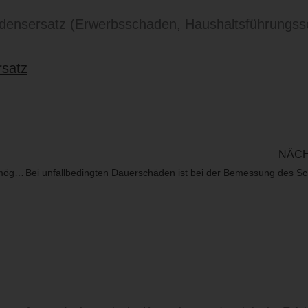
adensersatz (Erwerbsschaden, Haushaltsführungs
rsatz
NÄC
Schmerzensgeld und Schadensersatz bei falscher Beratung über mögliche schwerste Behinderung des zu erwartenden Kindes