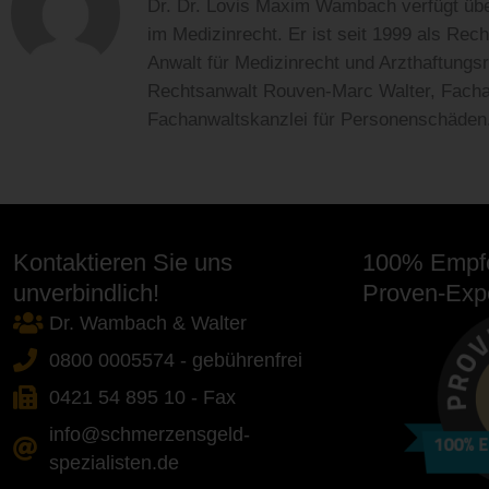
Dr. Dr. Lovis Maxim Wambach verfügt übe
im Medizinrecht. Er ist seit 1999 als Rec
Anwalt für Medizinrecht und Arzthaftungsr
Rechtsanwalt Rouven-Marc Walter, Fachanw
Fachanwaltskanzlei für Personenschäden
Kontaktieren Sie uns
100% Empfe
unverbindlich!
Proven-Expe
Dr. Wambach & Walter
0800 0005574 - gebührenfrei
0421 54 895 10 - Fax
info@schmerzensgeld-
spezialisten.de