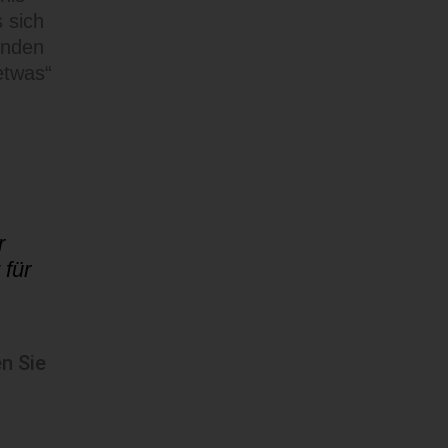
 sich
enden
etwas“
r
 für
n Sie