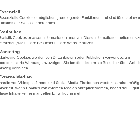
olgt eine Liste der Service-Gruppen, für die eine E
Essenziell
Essenzielle Cookies ermöglichen grundlegende Funktionen und sind für die einwa
Funktion der Website erforderlich.
Statistiken
Statistik Cookies erfassen Informationen anonym. Diese Informationen helfen uns z
verstehen, wie unsere Besucher unsere Website nutzen.
ung des Landgerichts Hannover bestätigt, das
Marketing
igten Kindes bestätigt hat. Die Mutter des Kinde
Marketing-Cookies werden von Drittanbietern oder Publishern verwendet, um
personalisierte Werbung anzuzeigen. Sie tun dies, indem sie Besucher über Websi
e, dass ihr Kind „zu ruhig“ war. Anfangs dachte sie
hinweg verfolgen.
ass es sich gar nicht mehr regte. Sie habe klingeln
Externe Medien
 Infolge der Geburt habe sie zunächst auch nicht
Inhalte von Videoplattformen und Social-Media-Plattformen werden standardmäßig
s Babys der Hebamme erst 15 Minuten später
blockiert. Wenn Cookies von externen Medien akzeptiert werden, bedarf der Zugriff
diese Inhalte keiner manuellen Einwilligung mehr.
ung und Behandlung hat das Kind eine schwere
 hohes Schmerzensgeld und den Ersatz materieller
en einen groben Behandlungsfehler (eine