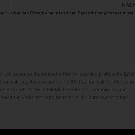
NÄC
Bei unfallbedingten Dauerschäden ist bei der Bemessung des Schmerzensgeldes auch das Alter des Geschädigten zu berücksichtigen
r umfassende theoretische Kenntnisse und praktische Erfa
htsanwalt zugelassen und seit 2009 Fachanwalt für Medizinre
echt vertritt er ausschließlich Patienten! Gemeinsam mit
alt für Verkehrsrecht, betreibt er die bundesweit tätige
.