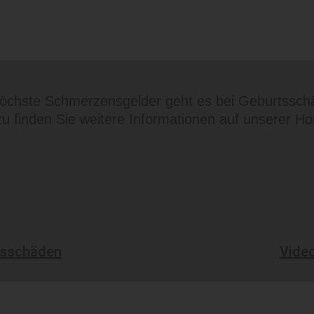
öchste Schmerzensgelder geht es bei Geburtssch
u finden Sie weitere Informationen auf unserer 
tsschäden
Vide