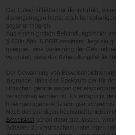
Der Einwand hätte nur dann Erfolg, wenn des K
davongetragen hätte, auch bei sofortigem Eingre
sogar unmöglich.
Aus einem groben Behandlungsfehler tritt rechtl
§ 630h Abs. 5 BGB bestimmt: liegt ein grober Be
geeignet, eine Verletzung der Gesundheit der ta
vermutet, dass der Behandlungsfehler für diese 
Der Gewährung von Beweiserleichterungen für d
zugrunde, dass das Spektrum der für den Misse
Ursachen gerade wegen der elementaren Bedeut
verschoben worden ist. Es entspricht deshalb de
hineingetragene Aufklärungserschwernis nicht 
Nach der ständigen höchstrichterlichen Rechts
Beweislast
schon dann zuzulassen, wenn der gro
Schaden zu verursachen; nahe legen oder wahr