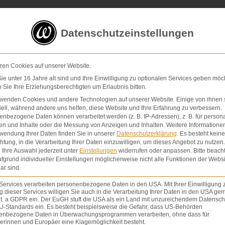
5 von 5 Sternen
in
über 200 Bewertungen auf ProvenExp
Datenschutzeinstellungen
E-Mail
Kontaktformular
zen Cookies auf unserer Website.
e unter 16 Jahre alt sind und Ihre Einwilligung zu optionalen Services geben möc
Sie Ihre Erziehungsberechtigten um Erlaubnis bitten.
Schmerzensgeld & Schadensersatz
Verletzunge
Home
|
Kein
rwenden Cookies und andere Technologien auf unserer Website. Einige von ihnen 
ell, während andere uns helfen, diese Website und Ihre Erfahrung zu verbessern.
nbezogene Daten können verarbeitet werden (z. B. IP-Adressen), z. B. für persona
en und Inhalte oder die Messung von Anzeigen und Inhalten.
Weitere Informatione
wendung Ihrer Daten finden Sie in unserer
Datenschutzerklärung
.
Es besteht keine
chtung, in die Verarbeitung Ihrer Daten einzuwilligen, um dieses Angebot zu nutzen.
 ist ein grober Behandlungsfehler
Ihre Auswahl jederzeit unter
Einstellungen
widerrufen oder anpassen.
Bitte beach
fgrund individueller Einstellungen möglicherweise nicht alle Funktionen der Websi
ar sind.
Services verarbeiten personenbezogene Daten in den USA. Mit Ihrer Einwilligung 
 dieser Services willigen Sie auch in die Verarbeitung Ihrer Daten in den USA gem
lit. a GDPR ein. Der EuGH stuft die USA als ein Land mit unzureichendem Datensch
U-Standards ein. Es besteht beispielsweise die Gefahr, dass US-Behörden
enbezogene Daten in Überwachungsprogrammen verarbeiten, ohne dass für
erinnen und Europäer eine Klagemöglichkeit besteht.