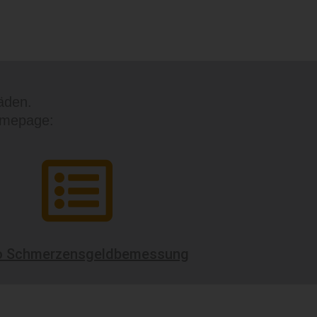
äden.
Homepage:
o Schmerzensgeldbemessung
Nächster