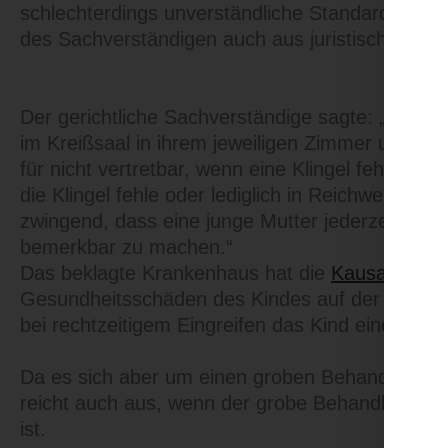
schlechterdings unverständliche Standardunters
des Sachverständigen auch aus juristischer Sich
Der gerichtliche Sachverständige sagte: „Für ih
im Kreißsaal in ihrem jeweiligen Zimmer und Bett
für nicht vertretbar, wenn eine Klingel fehle. 
die Klingel fehle oder lediglich in Reichweite ein
zwingend, dass eine junge Mutter jederzeit die 
bemerkbar zu machen.“
Das beklagte Krankenhaus hat die
Kausalität
ang
Gesundheitsschäden des Kindes auf der zeitlic
bei rechtzeitigem Eingreifen das Kind einen Sc
Da es sich aber um einen groben Behandlungsfeh
reicht auch aus, wenn der grobe Behandlungsfe
ist.