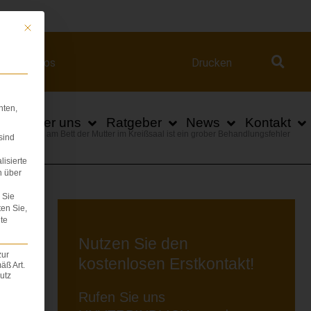
ert.com
Mit diesem Button wird der Dialog geschlossen. Seine Funktionalität ist iden
Videos
Drucken
hten,
n
Über uns
Ratgeber
News
Kontakt
e Notklingel am Bett der Mutter im Kreißsaal ist ein grober Behandlungsfehler
sind
lisierte
n über
Sie
ten Sie,
te
Nutzen Sie den
zur
kostenlosen Erstkontakt!
äß Art.
utz
Rufen Sie uns