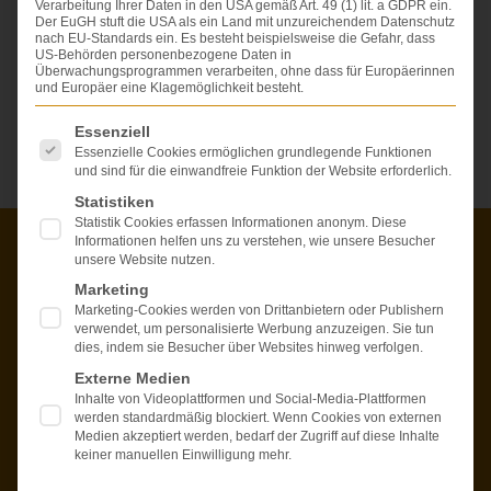
Verarbeitung Ihrer Daten in den USA gemäß Art. 49 (1) lit. a GDPR ein.
Der EuGH stuft die USA als ein Land mit unzureichendem Datenschutz
Sie fragen sich, wie
hoch
Ihr Schmerzensgeld sein
nach EU-Standards ein. Es besteht beispielsweise die Gefahr, dass
könnte?
US-Behörden personenbezogene Daten in
Überwachungsprogrammen verarbeiten, ohne dass für Europäerinnen
und Europäer eine Klagemöglichkeit besteht.
Es folgt eine Liste der Service-Gruppen, für die eine Einwi
Essenziell
Essenzielle Cookies ermöglichen grundlegende Funktionen
und sind für die einwandfreie Funktion der Website erforderlich.
Statistiken
Statistik Cookies erfassen Informationen anonym. Diese
Informationen helfen uns zu verstehen, wie unsere Besucher
unsere Website nutzen.
Marketing
Nutzen Sie den kostenlosen Erstkontakt
Marketing-Cookies werden von Drittanbietern oder Publishern
verwendet, um personalisierte Werbung anzuzeigen. Sie tun
dies, indem sie Besucher über Websites hinweg verfolgen.
Rufen Sie uns unverbindlich an! Wir besprechen mit
Ihnen die Situation und geben Ihnen eine grobe
Externe Medien
Einschätzung.
Inhalte von Videoplattformen und Social-Media-Plattformen
Oder senden Sie uns eine Anfrage zu Ihrem
werden standardmäßig blockiert. Wenn Cookies von externen
Medien akzeptiert werden, bedarf der Zugriff auf diese Inhalte
Personenschaden über unser
Kontaktformular
.
keiner manuellen Einwilligung mehr.