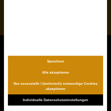
Gebührenfreie Rufnummer
0800 000 5574 anrufen
Kontaktieren Sie uns unverbindlich!
Dr. Wambach & Walter
Speichern
0800 0005574 - gebührenfrei
0421 54 895 10 - Fax
Alle akzeptieren
info@schmerzensgeld-spezialisten.de
Nur essenzielle / (technisch) notwendige Cookies
Zum Kontaktformular
akzeptieren
Individuelle Datenschutzeinstellungen
100% Empfehlungen auf Proven-Expert!