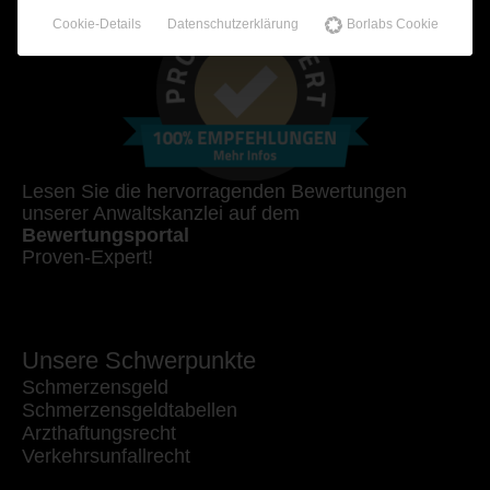
Cookie-Details
Datenschutzerklärung
Borlabs Cookie
Lesen Sie die hervorragenden Bewertungen
unserer Anwaltskanzlei auf dem
Bewertungsportal
Proven-Expert!
Unsere Schwerpunkte
Schmerzensgeld
Schmerzensgeldtabellen
Arzthaftungsrecht
Verkehrsunfallrecht