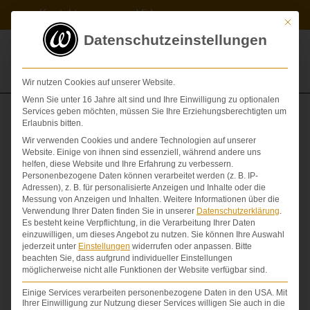
Zum
Kontakt
Videos
Inhalt
Mit die
springen
Datenschutzeinstellungen
Wir nutzen Cookies auf unserer Website.
Wenn Sie unter 16 Jahre alt sind und Ihre Einwilligung zu optionalen
Erklärvideo: Schmerzensgeld – wie viel erhalte ich?
Services geben möchten, müssen Sie Ihre Erziehungsberechtigten um
Erlaubnis bitten.
Wir verwenden Cookies und andere Technologien auf unserer
Website. Einige von ihnen sind essenziell, während andere uns
helfen, diese Website und Ihre Erfahrung zu verbessern.
Personenbezogene Daten können verarbeitet werden (z. B. IP-
Adressen), z. B. für personalisierte Anzeigen und Inhalte oder die
Schmerzensgeld – wie viel erhalte ich?
Messung von Anzeigen und Inhalten.
Weitere Informationen über die
Verwendung Ihrer Daten finden Sie in unserer
Datenschutzerklärung
.
Wie wird Schmerzensgeld berechnet?
Es besteht keine Verpflichtung, in die Verarbeitung Ihrer Daten
einzuwilligen, um dieses Angebot zu nutzen.
Sie können Ihre Auswahl
Helfen
Schmerzensgeldtabellen
?
jederzeit unter
Einstellungen
widerrufen oder anpassen.
Bitte
beachten Sie, dass aufgrund individueller Einstellungen
Welche Faktoren spielen eine Rolle
möglicherweise nicht alle Funktionen der Website verfügbar sind.
Sie sind Opfer eines ärztlichen
Behandlungsfehlers
Einige Services verarbeiten personenbezogene Daten in den USA. Mit
oder wurden bei einem Verkehrsunfall verletzt?
Ihrer Einwilligung zur Nutzung dieser Services willigen Sie auch in die