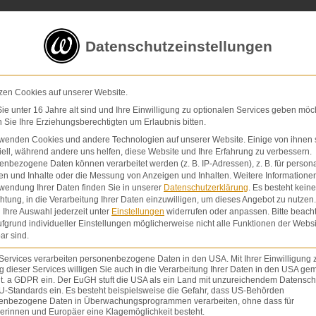
5 von 5 Sternen
in
über 200 Bewertungen auf ProvenExp
Datenschutzeinstellungen
E-Mail
Kontaktformular
zen Cookies auf unserer Website.
e unter 16 Jahre alt sind und Ihre Einwilligung zu optionalen Services geben möc
Sie Ihre Erziehungsberechtigten um Erlaubnis bitten.
Schmerzensgeld & Schadensersatz
Verletzunge
rwenden Cookies und andere Technologien auf unserer Website. Einige von ihnen 
ell, während andere uns helfen, diese Website und Ihre Erfahrung zu verbessern.
nbezogene Daten können verarbeitet werden (z. B. IP-Adressen), z. B. für persona
en und Inhalte oder die Messung von Anzeigen und Inhalten.
Weitere Informatione
wendung Ihrer Daten finden Sie in unserer
Datenschutzerklärung
.
Es besteht keine
chtung, in die Verarbeitung Ihrer Daten einzuwilligen, um dieses Angebot zu nutzen.
Ihre Auswahl jederzeit unter
Einstellungen
widerrufen oder anpassen.
Bitte beach
fgrund individueller Einstellungen möglicherweise nicht alle Funktionen der Websi
ar sind.
Services verarbeiten personenbezogene Daten in den USA. Mit Ihrer Einwilligung 
 dieser Services willigen Sie auch in die Verarbeitung Ihrer Daten in den USA gem
lit. a GDPR ein. Der EuGH stuft die USA als ein Land mit unzureichendem Datensch
U-Standards ein. Es besteht beispielsweise die Gefahr, dass US-Behörden
enbezogene Daten in Überwachungsprogrammen verarbeiten, ohne dass für
erinnen und Europäer eine Klagemöglichkeit besteht.