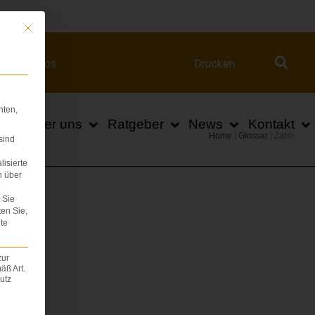
ert.com
Mit diesem Button wird der Dialog geschlossen. Seine Funktionalität ist iden
Videos
Drucken
hten,
n
Über uns
Ratgeber
News
Kontakt
Home
|
Glossar
|
Zahn
sind
lisierte
n über
Sie
ten Sie,
te
zur
äß Art.
utz