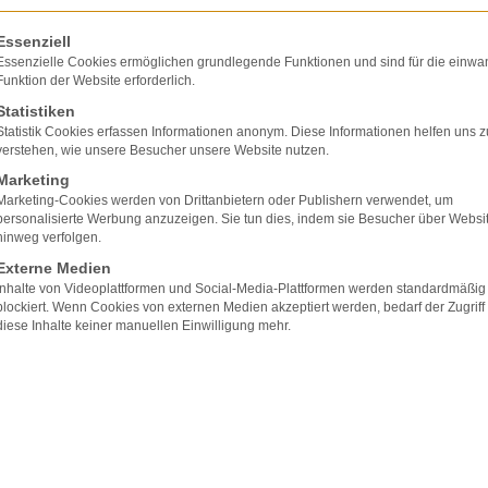
olgt eine Liste der Service-Gruppen, für die eine E
Essenziell
Essenzielle Cookies ermöglichen grundlegende Funktionen und sind für die einwa
Funktion der Website erforderlich.
Statistiken
Statistik Cookies erfassen Informationen anonym. Diese Informationen helfen uns z
verstehen, wie unsere Besucher unsere Website nutzen.
Marketing
Marketing-Cookies werden von Drittanbietern oder Publishern verwendet, um
personalisierte Werbung anzuzeigen. Sie tun dies, indem sie Besucher über Websi
hinweg verfolgen.
Externe Medien
Inhalte von Videoplattformen und Social-Media-Plattformen werden standardmäßig
blockiert. Wenn Cookies von externen Medien akzeptiert werden, bedarf der Zugriff
diese Inhalte keiner manuellen Einwilligung mehr.