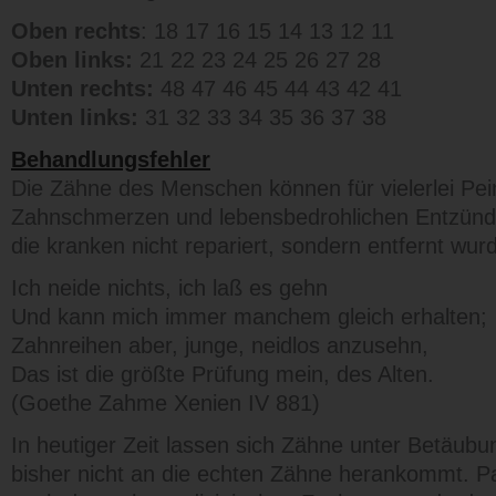
Oben rechts
: 18 17 16 15 14 13 12 11
Oben links:
21 22 23 24 25 26 27 28
Unten rechts:
48 47 46 45 44 43 42 41
Unten links:
31 32 33 34 35 36 37 38
Behandlungsfehler
Die Zähne des Menschen können für vielerlei Pe
Zahnschmerzen und lebensbedrohlichen Entzünd
die kranken nicht repariert, sondern entfernt wu
Ich neide nichts, ich laß es gehn
Und kann mich immer manchem gleich erhalten;
Zahnreihen aber, junge, neidlos anzusehn,
Das ist die größte Prüfung mein, des Alten.
(Goethe Zahme Xenien IV 881)
In heutiger Zeit lassen sich Zähne unter Betäub
bisher nicht an die echten Zähne herankommt. Pa