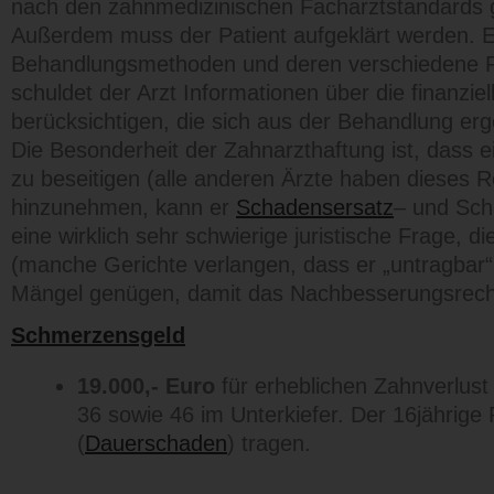
nach den zahnmedizinischen Facharztstandards g
Außerdem muss der Patient aufgeklärt werden. Er
Behandlungsmethoden und deren verschiedene Risi
schuldet der Arzt Informationen über die finanziel
berücksichtigen, die sich aus der Behandlung erge
Die Besonderheit der Zahnarzthaftung ist, das
zu beseitigen (alle anderen Ärzte haben dieses 
hinzunehmen, kann er
Schadensersatz
– und Sch
eine wirklich sehr schwierige juristische Frage, d
(manche Gerichte verlangen, dass er „untragbar“
Mängel genügen, damit das Nachbesserungsrecht 
Schmerzensgeld
19.000,- Euro
für erheblichen Zahnverlust 
36 sowie 46 im Unterkiefer. Der 16jährige P
(
Dauerschaden
) tragen.