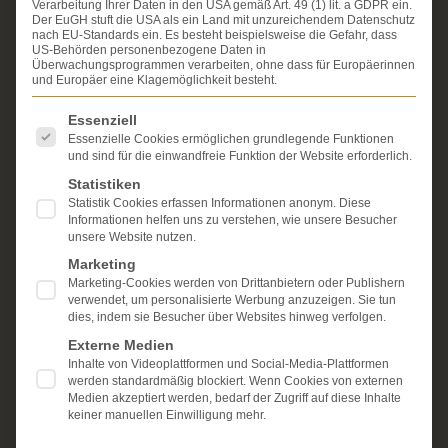
Verarbeitung Ihrer Daten in den USA gemäß Art. 49 (1) lit. a GDPR ein.
Erfahrung im Arzthaftungsrecht, bei Unfallfolgen und
Der EuGH stuft die USA als ein Land mit unzureichendem Datenschutz
bei der Durchsetzung von Schmerzensgeld- und
nach EU-Standards ein. Es besteht beispielsweise die Gefahr, dass
Schadensersatzansprüchen.
US-Behörden personenbezogene Daten in
Ihr Recht steht für uns
Überwachungsprogrammen verarbeiten, ohne dass für Europäerinnen
im Mittelpunkt.
und Europäer eine Klagemöglichkeit besteht.
Mehr erfahren:
Es folgt eine Liste der Service-Gruppen, für die eine Einwi
Essenziell
Unsere Kanzlei
Essenzielle Cookies ermöglichen grundlegende Funktionen
und sind für die einwandfreie Funktion der Website erforderlich.
Schmerzensgeld
Statistiken
Statistik Cookies erfassen Informationen anonym. Diese
Kostenlose Erstberatung
Informationen helfen uns zu verstehen, wie unsere Besucher
unsere Website nutzen.
Marketing
Marketing-Cookies werden von Drittanbietern oder Publishern
verwendet, um personalisierte Werbung anzuzeigen. Sie tun
dies, indem sie Besucher über Websites hinweg verfolgen.
Externe Medien
Inhalte von Videoplattformen und Social-Media-Plattformen
werden standardmäßig blockiert. Wenn Cookies von externen
Medien akzeptiert werden, bedarf der Zugriff auf diese Inhalte
keiner manuellen Einwilligung mehr.