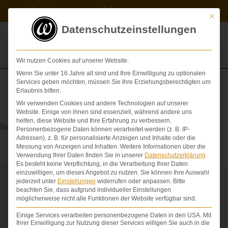
Zum
Kontakt
Videos
Inhalt
Mit die
springen
Datenschutzeinstellungen
Wir nutzen Cookies auf unserer Website.
Wenn Sie unter 16 Jahre alt sind und Ihre Einwilligung zu optionalen
Services geben möchten, müssen Sie Ihre Erziehungsberechtigten um
Erlaubnis bitten.
Wir verwenden Cookies und andere Technologien auf unserer
Nervus
Website. Einige von ihnen sind essenziell, während andere uns
helfen, diese Website und Ihre Erfahrung zu verbessern.
Nerv
Personenbezogene Daten können verarbeitet werden (z. B. IP-
Adressen), z. B. für personalisierte Anzeigen und Inhalte oder die
Messung von Anzeigen und Inhalten.
Weitere Informationen über die
Verwendung Ihrer Daten finden Sie in unserer
Datenschutzerklärung
.
Es besteht keine Verpflichtung, in die Verarbeitung Ihrer Daten
einzuwilligen, um dieses Angebot zu nutzen.
Sie können Ihre Auswahl
jederzeit unter
Einstellungen
widerrufen oder anpassen.
Bitte
Über die Schmerzensgeld-Spezialisten
beachten Sie, dass aufgrund individueller Einstellungen
möglicherweise nicht alle Funktionen der Website verfügbar sind.
Seit über 25 Jahren vertreten wir als Fachanwälte
ausschließlich Geschädigte bei schweren
Einige Services verarbeiten personenbezogene Daten in den USA. Mit
Personenschäden. Wir verfügen über ausgewiesene
Ihrer Einwilligung zur Nutzung dieser Services willigen Sie auch in die