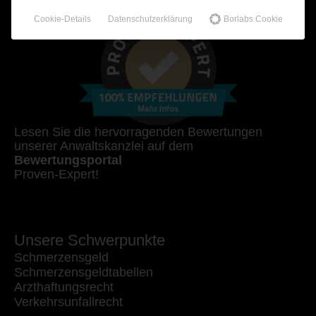
Cookie-Details
Datenschutzerklärung
Borlabs Cookie
Lesen Sie die hervorragenden Bewertungen
unserer Anwaltskanzlei auf dem
Bewertungsportal
Proven-Expert!
Unsere Schwerpunkte
Schmerzensgeld
Schmerzensgeldtabellen
Arzthaftungsrecht
Verkehrsunfallrecht