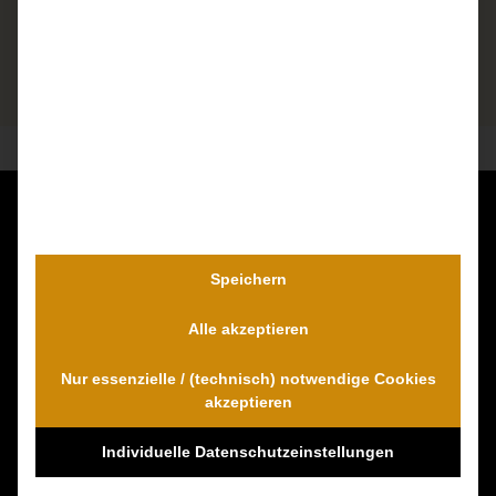
Kontaktieren Sie uns unverbindlich!
Dr. Wambach & Walter
Speichern
0800 0005574 - gebührenfrei
Alle akzeptieren
0421 54 895 10 - Fax
info@schmerzensgeld-spezialisten.de
Nur essenzielle / (technisch) notwendige Cookies
Zum Kontaktformular
akzeptieren
Individuelle Datenschutzeinstellungen
100% Empfehlungen auf Proven-Expert!