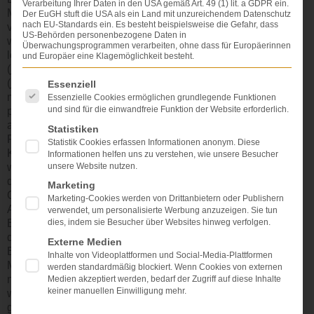
Verarbeitung Ihrer Daten in den USA gemäß Art. 49 (1) lit. a GDPR ein.
Menschen ist ein Säugetier. Die Kniegelenke der
Der EuGH stuft die USA als ein Land mit unzureichendem Datenschutz
nach EU-Standards ein. Es besteht beispielsweise die Gefahr, dass
verschiedenen Säugetiere sind sehr unterschiedlich, auch
US-Behörden personenbezogene Daten in
was die Rotation anbelangt. Der Mensch hat ein sehr
Überwachungsprogrammen verarbeiten, ohne dass für Europäerinnen
leistungsfähiges Gelenk. Der Oberschenkelknochen
und Europäer eine Klagemöglichkeit besteht.
(
Femur
), das Schienbein (
Tibia
) und die Kniescheibe
Es folgt eine Liste der Service-Gruppen, für die eine Einwi
(
Patella
) bilden dabei die knöchernen Gelenkpartner. Diese
Essenziell
miteinander in Verbindung stehenden Gelenkflächen
Essenzielle Cookies ermöglichen grundlegende Funktionen
und sind für die einwandfreie Funktion der Website erforderlich.
passen nicht genau aufeinander. Diese Differenz wird
ausgeglichen durch halbmondförmige
Statistiken
Faserknorpelscheiben, die Menisken („mondförmige
Statistik Cookies erfassen Informationen anonym. Diese
Körper“), die den Drehbewegungen folgen können. Eine
Informationen helfen uns zu verstehen, wie unsere Besucher
unsere Website nutzen.
weitere Aufgabe der Menisken besteht in der Vergrößerung
der Kontaktfläche zwischen Schienbein und
Marketing
Oberschenkelknochen. Die Menisken (man unterscheidet
Marketing-Cookies werden von Drittanbietern oder Publishern
Außen- und Innenmeniskus) sind im Querschnitt keilförmig.
verwendet, um personalisierte Werbung anzuzeigen. Sie tun
Beim Bewegen des Kniegelenks werden die Menisken von
dies, indem sie Besucher über Websites hinweg verfolgen.
den Oberschenkelknochen vor sich her geschoben: Bei
Externe Medien
Beugung rollen die Knochen zurück und drängen die
Inhalte von Videoplattformen und Social-Media-Plattformen
Menisken nach hinten, bei Streckung gelangen sie wieder
werden standardmäßig blockiert. Wenn Cookies von externen
nach vorne. Bei Drehung des Unterschenkels nach außen
Medien akzeptiert werden, bedarf der Zugriff auf diese Inhalte
keiner manuellen Einwilligung mehr.
wird der Außenmeniskus auf dem Schienbein nach vorne
geschoben, der Innenmeniskus zurückgezogen, bei