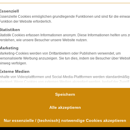
olgt eine Liste der Service-Gruppen, für die eine E
Essenziell
Essenzielle Cookies ermöglichen grundlegende Funktionen und sind für die einwa
Funktion der Website erforderlich.
Statistiken
lte ausschließlich
Statistik Cookies erfassen Informationen anonym. Diese Informationen helfen uns z
ir verfügen über
verstehen, wie unsere Besucher unsere Website nutzen.
bei Unfallfolgen und
Marketing
nd
Marketing-Cookies werden von Drittanbietern oder Publishern verwendet, um
personalisierte Werbung anzuzeigen. Sie tun dies, indem sie Besucher über Websi
für uns im
hinweg verfolgen.
Externe Medien
Inhalte von Videoplattformen und Social-Media-Plattformen werden standardmäßig
blockiert. Wenn Cookies von externen Medien akzeptiert werden, bedarf der Zugriff
diese Inhalte keiner manuellen Einwilligung mehr.
Speichern
Alle akzeptieren
Nur essenzielle / (technisch) notwendige Cookies akzeptieren