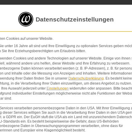
5 von 5 Sternen
in
über 200 Bewertungen auf ProvenExp
Datenschutzeinstellungen
E-Mail
Kontaktformular
zen Cookies auf unserer Website.
e unter 16 Jahre alt sind und Ihre Einwilligung zu optionalen Services geben möc
Sie Ihre Erziehungsberechtigten um Erlaubnis bitten.
Schmerzensgeld & Schadensersatz
Verletzunge
rwenden Cookies und andere Technologien auf unserer Website. Einige von ihnen 
ell, während andere uns helfen, diese Website und Ihre Erfahrung zu verbessern.
nbezogene Daten können verarbeitet werden (z. B. IP-Adressen), z. B. für persona
en und Inhalte oder die Messung von Anzeigen und Inhalten.
Weitere Informatione
wendung Ihrer Daten finden Sie in unserer
Datenschutzerklärung
.
Es besteht keine
chtung, in die Verarbeitung Ihrer Daten einzuwilligen, um dieses Angebot zu nutzen.
Ihre Auswahl jederzeit unter
Einstellungen
widerrufen oder anpassen.
Bitte beach
fgrund individueller Einstellungen möglicherweise nicht alle Funktionen der Websi
ar sind.
Services verarbeiten personenbezogene Daten in den USA. Mit Ihrer Einwilligung 
 dieser Services willigen Sie auch in die Verarbeitung Ihrer Daten in den USA gem
lit. a GDPR ein. Der EuGH stuft die USA als ein Land mit unzureichendem Datensch
U-Standards ein. Es besteht beispielsweise die Gefahr, dass US-Behörden
enbezogene Daten in Überwachungsprogrammen verarbeiten, ohne dass für
erinnen und Europäer eine Klagemöglichkeit besteht.