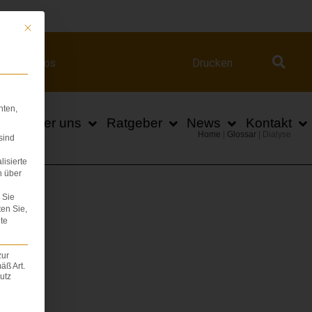
ert.com
Mit diesem Button wird der Dialog geschlossen. Seine Funktionalität ist iden
Videos
Drucken
hten,
n
Über uns
Ratgeber
News
Kontakt
Home
|
Glossar
|
Dialyse
sind
lisierte
n über
Sie
ten Sie,
te
zur
äß Art.
utz