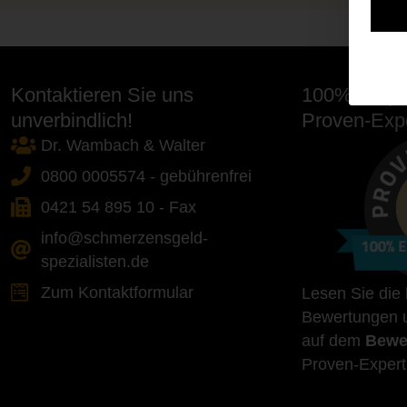
Kontaktieren Sie uns
100% Empfe
unverbindlich!
Proven-Expe
Dr. Wambach & Walter
0800 0005574 - gebührenfrei
0421 54 895 10 - Fax
info@schmerzensgeld-
spezialisten.de
Zum Kontaktformular
Lesen Sie die
Bewertungen u
auf dem
Bewe
Proven-Expert