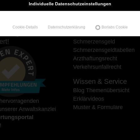
Individuelle Datenschutzeinstellungen
Cookie-Details
Datenschutzerklärung
Borlabs Cookie
hlungen auf
Unsere Schwerpunkte
rt!
Schmerzensgeld
Schmerzensgeldtabellen
Arzthaftungsrecht
Verkehrsunfallrecht
Wissen & Service
Blog Themenübersicht
Erklärvideos
 hervorragenden
Muster & Formulare
nserer Anwaltskanzlei
rtungsportal
!