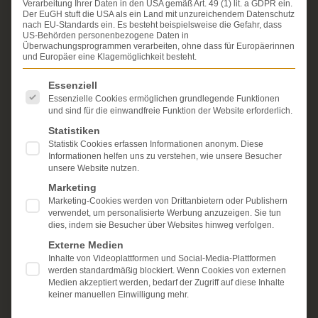
Verarbeitung Ihrer Daten in den USA gemäß Art. 49 (1) lit. a GDPR ein.
ausschließlich Geschädigte bei schweren
Der EuGH stuft die USA als ein Land mit unzureichendem Datenschutz
Personenschäden. Wir verfügen über ausgewiesene
nach EU-Standards ein. Es besteht beispielsweise die Gefahr, dass
Erfahrung im Arzthaftungsrecht, bei Unfallfolgen und
US-Behörden personenbezogene Daten in
Überwachungsprogrammen verarbeiten, ohne dass für Europäerinnen
bei der Durchsetzung von Schmerzensgeld- und
und Europäer eine Klagemöglichkeit besteht.
Schadensersatzansprüchen.
Ihr Recht steht für uns
im Mittelpunkt.
Es folgt eine Liste der Service-Gruppen, für die eine Einwi
Essenziell
Essenzielle Cookies ermöglichen grundlegende Funktionen
Mehr erfahren:
und sind für die einwandfreie Funktion der Website erforderlich.
Unsere Kanzlei
Statistiken
Statistik Cookies erfassen Informationen anonym. Diese
Schmerzensgeld
Informationen helfen uns zu verstehen, wie unsere Besucher
unsere Website nutzen.
Kostenlose Erstberatung
Marketing
Marketing-Cookies werden von Drittanbietern oder Publishern
verwendet, um personalisierte Werbung anzuzeigen. Sie tun
dies, indem sie Besucher über Websites hinweg verfolgen.
Externe Medien
Inhalte von Videoplattformen und Social-Media-Plattformen
werden standardmäßig blockiert. Wenn Cookies von externen
Medien akzeptiert werden, bedarf der Zugriff auf diese Inhalte
keiner manuellen Einwilligung mehr.