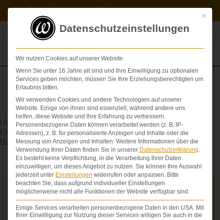
Zum
Kontakt
Videos
Inhalt
Mit die
springen
Datenschutzeinstellungen
Wir nutzen Cookies auf unserer Website.
Wenn Sie unter 16 Jahre alt sind und Ihre Einwilligung zu optionalen
Services geben möchten, müssen Sie Ihre Erziehungsberechtigten um
Erlaubnis bitten.
Wir verwenden Cookies und andere Technologien auf unserer
Differentialdiagnose
Website. Einige von ihnen sind essenziell, während andere uns
helfen, diese Website und Ihre Erfahrung zu verbessern.
Unterscheidung und Abgrenzung ähnlicher Krankheitsbilder.
Personenbezogene Daten können verarbeitet werden (z. B. IP-
Eine mangelhafte Differentialdiagnose kann zu
Adressen), z. B. für personalisierte Anzeigen und Inhalte oder die
Behandlungsfehlern führen.
Messung von Anzeigen und Inhalten.
Weitere Informationen über die
Verwendung Ihrer Daten finden Sie in unserer
Datenschutzerklärung
.
Es besteht keine Verpflichtung, in die Verarbeitung Ihrer Daten
einzuwilligen, um dieses Angebot zu nutzen.
Sie können Ihre Auswahl
jederzeit unter
Einstellungen
widerrufen oder anpassen.
Bitte
beachten Sie, dass aufgrund individueller Einstellungen
möglicherweise nicht alle Funktionen der Website verfügbar sind.
Über die Schmerzensgeld-Spezialisten
Einige Services verarbeiten personenbezogene Daten in den USA. Mit
Seit über 25 Jahren vertreten wir als Fachanwälte
Ihrer Einwilligung zur Nutzung dieser Services willigen Sie auch in die