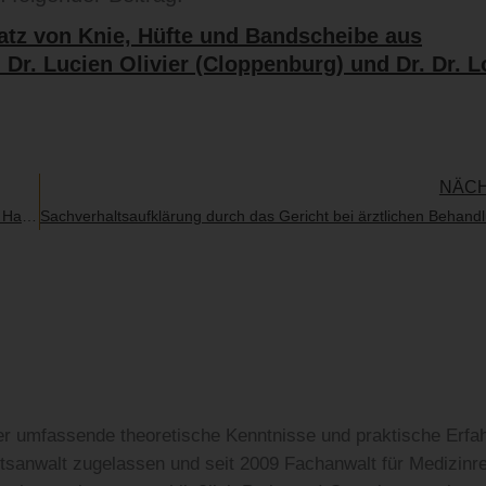
tz von Knie, Hüfte und Bandscheibe aus
 Dr. Lucien Olivier (Cloppenburg) und Dr. Dr. L
NÄC
Verkennung eines akuten medizinischen Notfalls im Rahmen eines Hausnotrufvertrags
r umfassende theoretische Kenntnisse und praktische Erfa
htsanwalt zugelassen und seit 2009 Fachanwalt für Medizinre