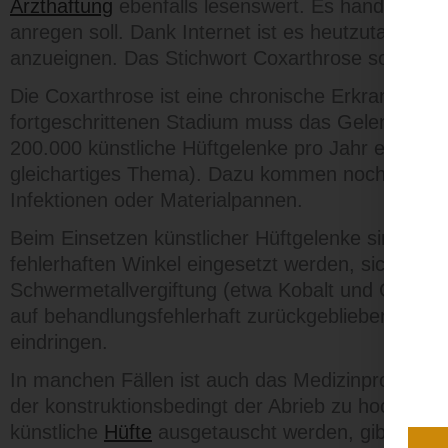
Arzthaftung
ebenfalls lesenswert. Es handelt sic
anregen soll. Dank Internet ist es heutzutage k
anzueignen. Das Stichwort Coxarthrose soll hier
Die Coxarthrose ist eine chronische Erkrankung d
fortgeschrittenen Stadium muss das Gelenk ers
200.000 künstliche Hüftgelenke pro Jahr eingeba
gleichartiges Thema). Dazu kommen noch um di
Infektionen oder Materialpannen.
Beim Einsetzen künstlicher Hüftgelenke sind Be
fehlerhaften Winkel eingesetzt werden, sich dadu
Schwermetallvergiftung (etwa Kobalt und Chrome
auf behandlungsfehlerhaft zurückgebliebenen Zem
eindringen.
In manchen Fällen ist auch das Medizinprodukt fe
der konstruktionsbedingt der Abrieb zu hoch war,
künstliche
Hüfte
ausgetauscht werden, gibt neben