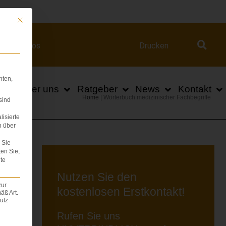
ert.com
Mit diesem Button wird der Dialog geschlossen. Seine Funktionalität ist iden
Videos
Drucken
hten,
n
Über uns
Ratgeber
News
Kontakt
Home
|
Wörterbuch medizinischer Fachbegriffe
sind
lisierte
n über
Sie
ten Sie,
te
Nutzen Sie den
zur
kostenlosen Erstkontakt!
äß Art.
utz
Rufen Sie uns