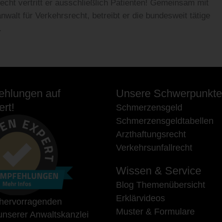
echt vertritt er ausschließlich Patienten! Gemeinsam mit
alt für Verkehrsrecht, betreibt er die bundesweit tätige
.
hlungen auf
Unsere Schwerpunkte
rt!
Schmerzensgeld
Schmerzensgeldtabellen
Arzthaftungsrecht
Verkehrsunfallrecht
Wissen & Service
Blog Themenübersicht
Erklärvideos
 hervorragenden
Muster & Formulare
nserer Anwaltskanzlei