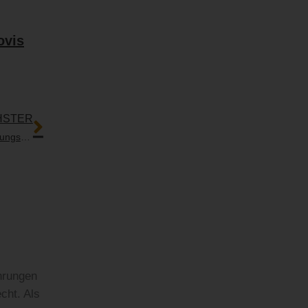
ovis
Nächster
HSTER
Sachverhaltsaufklärung durch das Gericht bei ärztlichen Behandlungsfehlern
hrungen
cht. Als