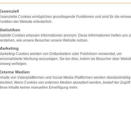
olgt eine Liste der Service-Gruppen, für die eine E
Essenziell
Essenzielle Cookies ermöglichen grundlegende Funktionen und sind für die einwa
Funktion der Website erforderlich.
Statistiken
Statistik Cookies erfassen Informationen anonym. Diese Informationen helfen uns z
verstehen, wie unsere Besucher unsere Website nutzen.
Marketing
Marketing-Cookies werden von Drittanbietern oder Publishern verwendet, um
personalisierte Werbung anzuzeigen. Sie tun dies, indem sie Besucher über Websi
hinweg verfolgen.
Externe Medien
Inhalte von Videoplattformen und Social-Media-Plattformen werden standardmäßig
blockiert. Wenn Cookies von externen Medien akzeptiert werden, bedarf der Zugriff
diese Inhalte keiner manuellen Einwilligung mehr.
in medizinisches Wörterbuch zur Verfügung, in dem i
 medizinrechtliche Hinweise (etwa zu möglichen
en), sofern sich das anbietet, etwa beim der
Sect
 vielen mehr. Die
Coxarthrose
ist aus Sicht der