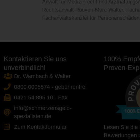
Anwalt für Medizinrecht und Arzthaftungsr
Rechtsanwalt Rouven-Marc Walter, Fachanw
Fachanwaltskanzlei für Personenschäden
Kontaktieren Sie uns
100% Empfe
unverbindlich!
Proven-Expe
Dr. Wambach & Walter
0800 0005574 - gebührenfrei
0421 54 895 10 - Fax
info@schmerzensgeld-
spezialisten.de
Zum Kontaktformular
Lesen Sie die
Bewertungen u