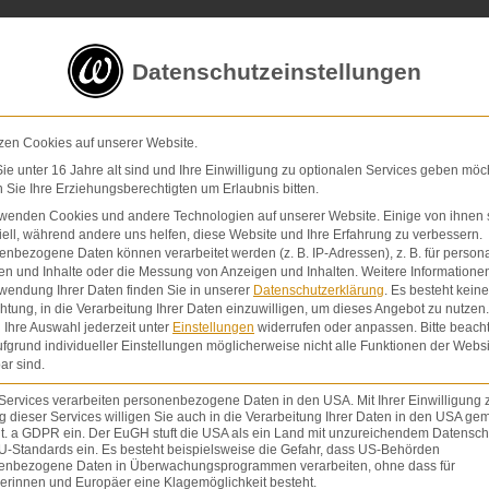
5 von 5 Sternen
in
über 200 Bewertungen auf ProvenExp
Datenschutzeinstellungen
E-Mail
Kontaktformular
zen Cookies auf unserer Website.
e unter 16 Jahre alt sind und Ihre Einwilligung zu optionalen Services geben möc
Sie Ihre Erziehungsberechtigten um Erlaubnis bitten.
Schmerzensgeld & Schadensersatz
Verletzunge
rwenden Cookies und andere Technologien auf unserer Website. Einige von ihnen 
ell, während andere uns helfen, diese Website und Ihre Erfahrung zu verbessern.
nbezogene Daten können verarbeitet werden (z. B. IP-Adressen), z. B. für persona
en und Inhalte oder die Messung von Anzeigen und Inhalten.
Weitere Informatione
wendung Ihrer Daten finden Sie in unserer
Datenschutzerklärung
.
Es besteht keine
chtung, in die Verarbeitung Ihrer Daten einzuwilligen, um dieses Angebot zu nutzen.
Ihre Auswahl jederzeit unter
Einstellungen
widerrufen oder anpassen.
Bitte beach
fgrund individueller Einstellungen möglicherweise nicht alle Funktionen der Websi
ar sind.
HT
,
WÖRTERBUCH
VON
DR. DR. LOVIS WAMBACH
Services verarbeiten personenbezogene Daten in den USA. Mit Ihrer Einwilligung 
 dieser Services willigen Sie auch in die Verarbeitung Ihrer Daten in den USA gem
lit. a GDPR ein. Der EuGH stuft die USA als ein Land mit unzureichendem Datensch
U-Standards ein. Es besteht beispielsweise die Gefahr, dass US-Behörden
enbezogene Daten in Überwachungsprogrammen verarbeiten, ohne dass für
erinnen und Europäer eine Klagemöglichkeit besteht.