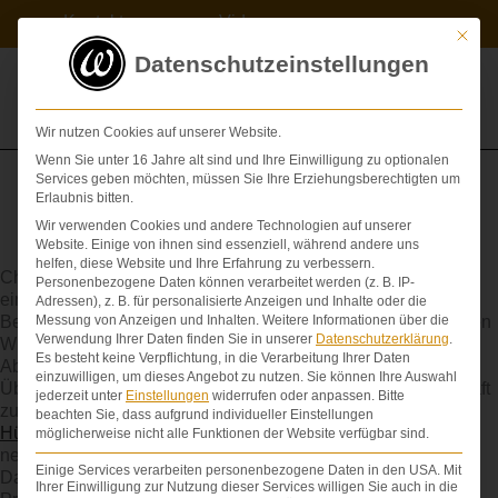
Zum
Kontakt
Videos
Inhalt
Mit die
springen
Datenschutzeinstellungen
Wir nutzen Cookies auf unserer Website.
Wenn Sie unter 16 Jahre alt sind und Ihre Einwilligung zu optionalen
Services geben möchten, müssen Sie Ihre Erziehungsberechtigten um
Erlaubnis bitten.
Wir verwenden Cookies und andere Technologien auf unserer
Coxarthrose
Website. Einige von ihnen sind essenziell, während andere uns
helfen, diese Website und Ihre Erfahrung zu verbessern.
Chronische Erkrankung des Hüftgelenks (Verschleiß). Wenn
Personenbezogene Daten können verarbeitet werden (z. B. IP-
ein künstliches Hüftgelenk eingesetzt werden muss, sind
Adressen), z. B. für personalisierte Anzeigen und Inhalte oder die
Behandlungsfehler möglich, etwa wenn Prothesen im falschen
Messung von Anzeigen und Inhalten.
Weitere Informationen über die
Verwendung Ihrer Daten finden Sie in unserer
Datenschutzerklärung
.
Winkel eingesetzt werden, sich lockern oder durch massiven
Es besteht keine Verpflichtung, in die Verarbeitung Ihrer Daten
Abrieb zu einer Schwermetallvergiftung im Körper führen.
einzuwilligen, um dieses Angebot zu nutzen.
Sie können Ihre Auswahl
Übermäßiger Verschleiß kann auch auf behandlungsfehlerhaft
jederzeit unter
Einstellungen
widerrufen oder anpassen.
Bitte
zurückgebliebenen Zementteilchen beruhen. Die künstliche
beachten Sie, dass aufgrund individueller Einstellungen
Hüfte
muss dann ausgetauscht werden. Die Standzeit der
möglicherweise nicht alle Funktionen der Website verfügbar sind.
neuen Hüfte ist nicht so lang, wie bei dem ersten Implantat.
Einige Services verarbeiten personenbezogene Daten in den USA. Mit
Das führt besonders bei jüngeren Patienten zu massiven
Ihrer Einwilligung zur Nutzung dieser Services willigen Sie auch in die