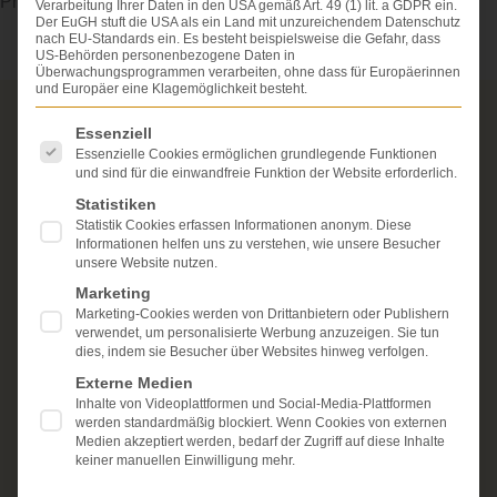
Problemen.
Verarbeitung Ihrer Daten in den USA gemäß Art. 49 (1) lit. a GDPR ein.
Der EuGH stuft die USA als ein Land mit unzureichendem Datenschutz
nach EU-Standards ein. Es besteht beispielsweise die Gefahr, dass
US-Behörden personenbezogene Daten in
Überwachungsprogrammen verarbeiten, ohne dass für Europäerinnen
und Europäer eine Klagemöglichkeit besteht.
Über die Schmerzensgeld-Spezialisten
Es folgt eine Liste der Service-Gruppen, für die eine Einwi
Essenziell
Essenzielle Cookies ermöglichen grundlegende Funktionen
Seit über 25 Jahren vertreten wir als Fachanwälte
und sind für die einwandfreie Funktion der Website erforderlich.
ausschließlich Geschädigte bei schweren
Statistiken
Personenschäden. Wir verfügen über ausgewiesene
Statistik Cookies erfassen Informationen anonym. Diese
Erfahrung im Arzthaftungsrecht, bei Unfallfolgen und
Informationen helfen uns zu verstehen, wie unsere Besucher
bei der Durchsetzung von Schmerzensgeld- und
unsere Website nutzen.
Schadensersatzansprüchen.
Ihr Recht steht für uns
Marketing
im Mittelpunkt.
Marketing-Cookies werden von Drittanbietern oder Publishern
Mehr erfahren:
verwendet, um personalisierte Werbung anzuzeigen. Sie tun
dies, indem sie Besucher über Websites hinweg verfolgen.
Unsere Kanzlei
Externe Medien
Inhalte von Videoplattformen und Social-Media-Plattformen
Schmerzensgeld
werden standardmäßig blockiert. Wenn Cookies von externen
Medien akzeptiert werden, bedarf der Zugriff auf diese Inhalte
Kostenlose Erstberatung
keiner manuellen Einwilligung mehr.