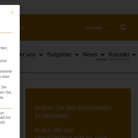
ert.com
Mit diesem Button wird der Dialog geschlossen. Seine Funktionalität ist iden
Videos
Drucken
hten,
n
Über uns
Ratgeber
News
Kontakt
Home
|
Wörterbuch
sind
lisierte
n über
Sie
ten Sie,
te
Nutzen Sie den kostenlosen
zur
Erstkontakt!
äß Art.
utz
Rufen Sie uns