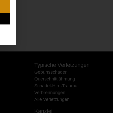
Typische Verletzungen
Geburtsschaden
Querschnittlähmung
Schädel-Hirn-Trauma
Verbrennungen
Alle Verletzungen
Kanzlei