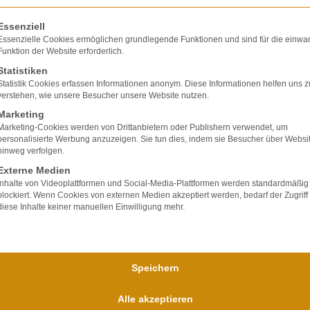
olgt eine Liste der Service-Gruppen, für die eine E
Essenziell
Essenzielle Cookies ermöglichen grundlegende Funktionen und sind für die einwa
Funktion der Website erforderlich.
Statistiken
Statistik Cookies erfassen Informationen anonym. Diese Informationen helfen uns z
verstehen, wie unsere Besucher unsere Website nutzen.
Marketing
Marketing-Cookies werden von Drittanbietern oder Publishern verwendet, um
personalisierte Werbung anzuzeigen. Sie tun dies, indem sie Besucher über Websi
hinweg verfolgen.
Externe Medien
Inhalte von Videoplattformen und Social-Media-Plattformen werden standardmäßig
blockiert. Wenn Cookies von externen Medien akzeptiert werden, bedarf der Zugriff
diese Inhalte keiner manuellen Einwilligung mehr.
Speichern
Alle akzeptieren