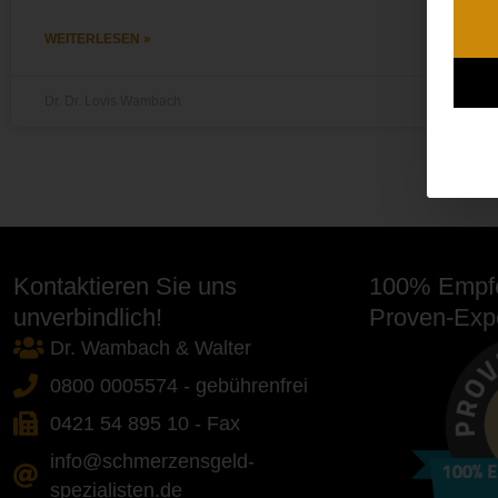
WEITERLESEN »
Dr. Dr. Lovis Wambach
Kontaktieren Sie uns
100% Empfe
unverbindlich!
Proven-Expe
Dr. Wambach & Walter
0800 0005574 - gebührenfrei
0421 54 895 10 - Fax
info@schmerzensgeld-
spezialisten.de