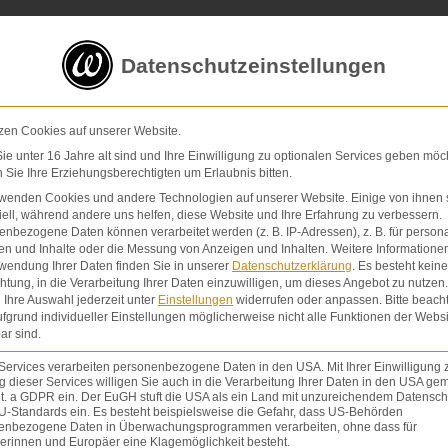
5 von 5 Sternen
in
über 200 Bewertungen auf ProvenExp
Datenschutzeinstellungen
E-Mail
Kontaktformular
zen Cookies auf unserer Website.
e unter 16 Jahre alt sind und Ihre Einwilligung zu optionalen Services geben möc
Sie Ihre Erziehungsberechtigten um Erlaubnis bitten.
Schmerzensgeld & Schadensersatz
Verletzunge
rwenden Cookies und andere Technologien auf unserer Website. Einige von ihnen 
ell, während andere uns helfen, diese Website und Ihre Erfahrung zu verbessern.
nbezogene Daten können verarbeitet werden (z. B. IP-Adressen), z. B. für persona
en und Inhalte oder die Messung von Anzeigen und Inhalten.
Weitere Informatione
wendung Ihrer Daten finden Sie in unserer
Datenschutzerklärung
.
Es besteht keine
chtung, in die Verarbeitung Ihrer Daten einzuwilligen, um dieses Angebot zu nutzen.
Ihre Auswahl jederzeit unter
Einstellungen
widerrufen oder anpassen.
Bitte beach
fgrund individueller Einstellungen möglicherweise nicht alle Funktionen der Websi
ar sind.
Services verarbeiten personenbezogene Daten in den USA. Mit Ihrer Einwilligung 
 dieser Services willigen Sie auch in die Verarbeitung Ihrer Daten in den USA gem
lit. a GDPR ein. Der EuGH stuft die USA als ein Land mit unzureichendem Datensch
U-Standards ein. Es besteht beispielsweise die Gefahr, dass US-Behörden
enbezogene Daten in Überwachungsprogrammen verarbeiten, ohne dass für
erinnen und Europäer eine Klagemöglichkeit besteht.