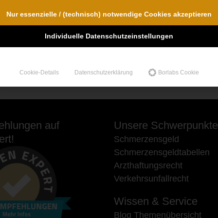
Nur essenzielle / (technisch) notwendige Cookies akzeptieren
Individuelle Datenschutzeinstellungen
Cookie-Details
Datenschutzerklärung
Borlabs Cookie
hlungen auf
Unsere Schwerpunkte
rt!
Schmerzensgeld
Schmerzensgeldtabellen
Arzthaftungsrecht
Verkehrsunfallrecht
Wissen & Service
Blog Themenübersicht