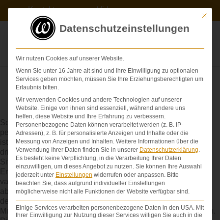
Zum
Kontakt
Videos
Inhalt
Mit die
springen
Datenschutzeinstellungen
Wir nutzen Cookies auf unserer Website.
Wenn Sie unter 16 Jahre alt sind und Ihre Einwilligung zu optionalen
Services geben möchten, müssen Sie Ihre Erziehungsberechtigten um
Erlaubnis bitten.
Wir verwenden Cookies und andere Technologien auf unserer
Sectio
Website. Einige von ihnen sind essenziell, während andere uns
helfen, diese Website und Ihre Erfahrung zu verbessern.
Schnitt,
Kaiserschnitt
(angeblich ist Julius Caesar
Personenbezogene Daten können verarbeitet werden (z. B. IP-
per
Kaiserschnitt
zur Welt gekommen, was unwahrscheinlich
Adressen), z. B. für personalisierte Anzeigen und Inhalte oder die
ist, aber den Namen geprägt hat). In Deutschland wird jede
Messung von Anzeigen und Inhalten.
Weitere Informationen über die
Verwendung Ihrer Daten finden Sie in unserer
Datenschutzerklärung
.
dritte Geburt als
Kaiserschnitt
durchgeführt. Für normale
Es besteht keine Verpflichtung, in die Verarbeitung Ihrer Daten
Situationen bei einer Entbindung ist ein
Kaiserschnitt
nicht in
einzuwilligen, um dieses Angebot zu nutzen.
Sie können Ihre Auswahl
Erwägung zu ziehen. Er ist erst dann eine Alternative zur
jederzeit unter
Einstellungen
widerrufen oder anpassen.
Bitte
vaginalen Geburt, wenn dem Kind Gefahren (etwa bei:
beachten Sie, dass aufgrund individueller Einstellungen
abgeklemmte Nabelschnur oder
Beckenendlage
) drohen und
möglicherweise nicht alle Funktionen der Website verfügbar sind.
deshalb im Interesse des Kindes gegen die Interessen der
Einige Services verarbeiten personenbezogene Daten in den USA. Mit
Mutter ernsthafte Gründe für eine Schnittentbindung sprechen.
Ihrer Einwilligung zur Nutzung dieser Services willigen Sie auch in die