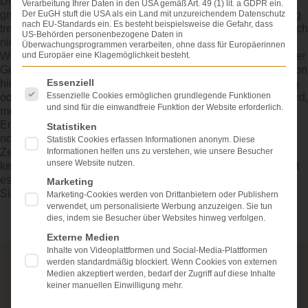
Die Mutter muss dann nach der Rechtsprechung die
Verarbeitung Ihrer Daten in den USA gemäß Art. 49 (1) lit. a GDPR ein.
grundlegende und ganz sicher auch schwierige Entscheidung
Der EuGH stuft die USA als ein Land mit unzureichendem Datenschutz
nach EU-Standards ein. Es besteht beispielsweise die Gefahr, dass
treffen, ob sie selbst das Risiko einerSchnittentbindung auf sich
US-Behörden personenbezogene Daten in
nimmt oder ob das Verletzungsrisiko beim Kind bleiben soll.
Überwachungsprogrammen verarbeiten, ohne dass für Europäerinnen
Wenn sich deutliche Anzeichen dafür entwickeln, dass sich der
und Europäer eine Klagemöglichkeit besteht.
Geburtsvorgang in die Richtung auf die Entscheidungssituation
Es folgt eine Liste der Service-Gruppen, für die eine Einwi
Essenziell
hin entwickeln kann, in der eine Schnittentbindung notwendig
Essenzielle Cookies ermöglichen grundlegende Funktionen
oder zu einer echten Alternative zur vaginalen Entbindung wird,
und sind für die einwandfreie Funktion der Website erforderlich.
muss unverzüglich aufgeklärt werden. Zwischen dem
Entschluss zur Notsectio und der Durchführung des
Statistiken
notfallmäßigen Kaiserschnitts soll möglichst wenig
Statistik Cookies erfassen Informationen anonym. Diese
Informationen helfen uns zu verstehen, wie unsere Besucher
Zeitvergehen (E-E-Zeit = Entschluss-Entbindung-Zeit);
unsere Website nutzen.
keinesfalls darf es länger als zwanzig Minuten dauern, so gibt
es die arzthaftungsrechtliche Rechtsprechung vor.
Marketing
Siehe auch:
Geburtsschaden
Marketing-Cookies werden von Drittanbietern oder Publishern
verwendet, um personalisierte Werbung anzuzeigen. Sie tun
dies, indem sie Besucher über Websites hinweg verfolgen.
Externe Medien
Inhalte von Videoplattformen und Social-Media-Plattformen
werden standardmäßig blockiert. Wenn Cookies von externen
Über die Schmerzensgeld-Spezialisten
Medien akzeptiert werden, bedarf der Zugriff auf diese Inhalte
keiner manuellen Einwilligung mehr.
Seit über 25 Jahren vertreten wir als Fachanwälte