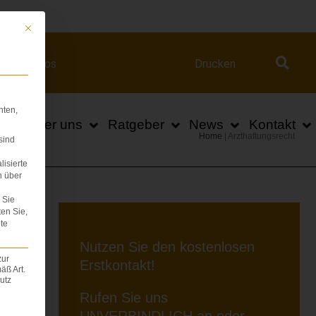
ert.com
Mit diesem Button wird der Dialog geschlossen. Seine Funktionalität ist iden
Videos
Drucken
hten,
n
Über uns
Ratgeber
News
Kontakt
Home
|
Arzthaftungsrecht
sind
lisierte
n über
Sie
ten Sie,
te
Nutzen Sie den kostenlosen
T
zur
Erstkontakt!
äß Art.
utz
Rufen Sie uns