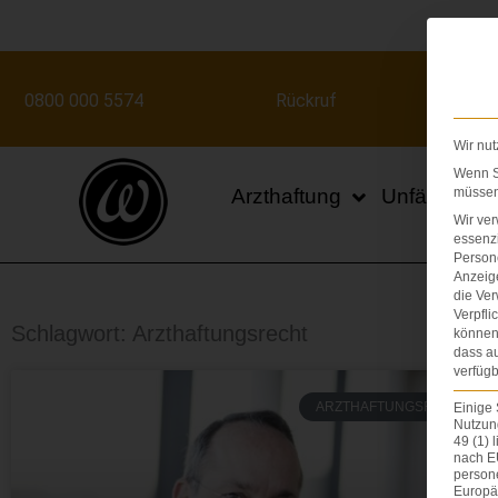
Zum
Inhalt
springen
0800 000 5574
Rückruf
Wir nut
Wenn Si
Arzthaftung
Unfälle
müssen 
Wir ve
essenzi
Persone
Anzeig
die Ver
Verpfli
Schlagwort: Arzthaftungsrecht
können 
dass au
verfügb
ARZTHAFTUNGSRECHT
Einige 
Nutzung
49 (1) 
nach E
person
Europä