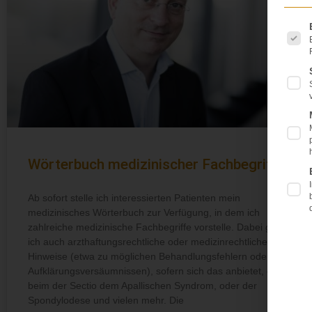
Es f
Wörterbuch medizinischer Fachbegriffe
Ab sofort stelle ich interessierten Patienten mein
medizinisches Wörterbuch zur Verfügung, in dem ich
zahlreiche medizinische Fachbegriffe vorstelle. Dabei gebe
ich auch arzthaftungsrechtliche oder medizinrechtliche
Hinweise (etwa zu möglichen Behandlungsfehlern oder
Aufklärungsversäumnissen), sofern sich das anbietet, etwa
beim der Sectio dem Apallischen Syndrom, oder der
Spondylodese und vielen mehr. Die