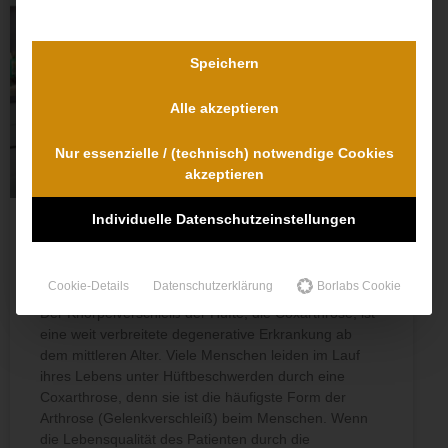
Speichern
Alle akzeptieren
Nur essenzielle / (technisch) notwendige Cookies
akzeptieren
Individuelle Datenschutzeinstellungen
Außergerichtlicher Vergleich Dank
Privatgutachten
Cookie-Details
Datenschutzerklärung
Borlabs Cookie
Der Knorpelverschleiß der Hüfte, die Coxarthrose, ist
eine weit verbreitete degenerative Erkrankung ab
dem mittleren Alter. Viele Menschen leiden im Lauf
ihres Lebens unter Hüftbeschwerden durch eine
Coxarthrose, denn sie ist die häufigste Form der
Arthrose (Gelenkverschleiß) beim Menschen. Wenn
die Lebensqualität des Patienten durch die