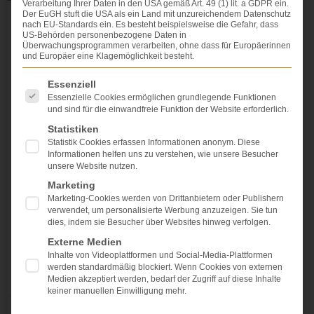
Verarbeitung Ihrer Daten in den USA gemäß Art. 49 (1) lit. a GDPR ein.
Der EuGH stuft die USA als ein Land mit unzureichendem Datenschutz
nach EU-Standards ein. Es besteht beispielsweise die Gefahr, dass
Der Verzicht auf Ansprüche Dritter
US-Behörden personenbezogene Daten in
Überwachungsprogrammen verarbeiten, ohne dass für Europäerinnen
nach Verkehrsunfall oder
und Europäer eine Klagemöglichkeit besteht.
Behandlungsfehler kann eigenes
Geld kosten
Es folgt eine Liste der Service-Gruppen, für die eine Einwi
Essenziell
Essenzielle Cookies ermöglichen grundlegende Funktionen
Das ist eine Haftungsfalle für Rechtsanwälte:
und sind für die einwandfreie Funktion der Website erforderlich.
verzichtet ein privat krankenversicherter Geschädigter
Statistiken
bei einem Vergleichsschluss auf Ansprüche Dritter,
Statistik Cookies erfassen Informationen anonym. Diese
nämlich auch auf die Ansprüche seiner privaten
Informationen helfen uns zu verstehen, wie unsere Besucher
unsere Website nutzen.
Krankenversicherung (PKV), so muss die
Krankenversicherung für Folgeheilbehandlungen der
Marketing
Gesundheitsschäden aus dem Verkehrsunfall nicht
Marketing-Cookies werden von Drittanbietern oder Publishern
verwendet, um personalisierte Werbung anzuzeigen. Sie tun
mehr aufkommen. Der aufgrund eines Verkehrsunfalls
dies, indem sie Besucher über Websites hinweg verfolgen.
Geschädigte war privat krankenversichert. Seine
private
Externe Medien
Inhalte von Videoplattformen und Social-Media-Plattformen
werden standardmäßig blockiert. Wenn Cookies von externen
WEITERLESEN »
Medien akzeptiert werden, bedarf der Zugriff auf diese Inhalte
keiner manuellen Einwilligung mehr.
Dr. Dr. Lovis Wambach