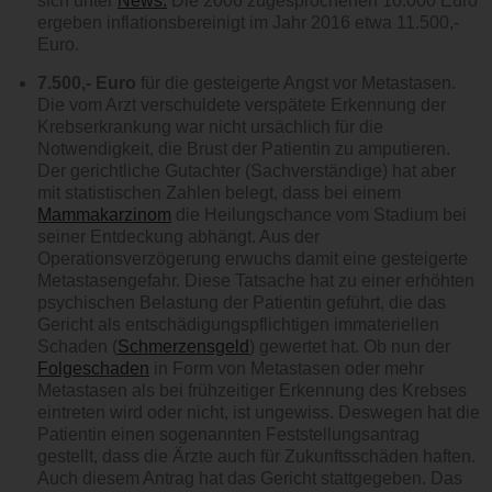
sich unter
News.
Die 2006 zugesprochenen 10.000 Euro
ergeben inflationsbereinigt im Jahr 2016 etwa 11.500,-
Euro.
7.500,- Euro
für die gesteigerte Angst vor Metastasen.
Die vom Arzt verschuldete verspätete Erkennung der
Krebserkrankung war nicht ursächlich für die
Notwendigkeit, die Brust der Patientin zu amputieren.
Der gerichtliche Gutachter (Sachverständige) hat aber
mit statistischen Zahlen belegt, dass bei einem
Mammakarzinom
die Heilungschance vom Stadium bei
seiner Entdeckung abhängt. Aus der
Operationsverzögerung erwuchs damit eine gesteigerte
Metastasengefahr. Diese Tatsache hat zu einer erhöhten
psychischen Belastung der Patientin geführt, die das
Gericht als entschädigungspflichtigen immateriellen
Schaden (
Schmerzensgeld
) gewertet hat. Ob nun der
Folgeschaden
in Form von Metastasen oder mehr
Metastasen als bei frühzeitiger Erkennung des Krebses
eintreten wird oder nicht, ist ungewiss. Deswegen hat die
Patientin einen sogenannten Feststellungsantrag
gestellt, dass die Ärzte auch für Zukunftsschäden haften.
Auch diesem Antrag hat das Gericht stattgegeben. Das