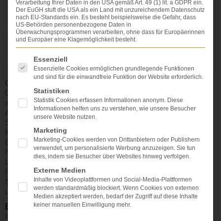
Verarbeitung Ihrer Daten in den USA gemäß Art. 49 (1) lit. a GDPR ein.
Der EuGH stuft die USA als ein Land mit unzureichendem Datenschutz
nach EU-Standards ein. Es besteht beispielsweise die Gefahr, dass
US-Behörden personenbezogene Daten in
Überwachungsprogrammen verarbeiten, ohne dass für Europäerinnen
und Europäer eine Klagemöglichkeit besteht.
Es folgt eine Liste der Service-Gruppen, für die eine Einwi
Essenziell
Essenzielle Cookies ermöglichen grundlegende Funktionen
und sind für die einwandfreie Funktion der Website erforderlich.
Organ
Statistiken
Die Brust (lat.
Mamma
) besteht aus Fett- und Bindegewebe
Statistik Cookies erfassen Informationen anonym. Diese
sowie der Brustdrüse (
Glandula
mammaria). Die volle
Informationen helfen uns zu verstehen, wie unsere Besucher
Ausbildung erfährt die Brustdrüse erst während der
unsere Website nutzen.
Schwangerschaft. Sie gibt dann bei stillenden Frauen
Marketing
Muttermilch durch feine Ausführungsgänge ab, die in der
Marketing-Cookies werden von Drittanbietern oder Publishern
Brustwarze (
Mamille
) münden. Das Brustgewebe ist von
verwendet, um personalisierte Werbung anzuzeigen. Sie tun
Nerven, Adern und Lymphgefäßen durchzogen. Die
dies, indem sie Besucher über Websites hinweg verfolgen.
Lymphgefäße verlaufen mehrheitlich von der Brust in
Externe Medien
Richtung Achselhöhlen, aber auch zum Brust- und
Inhalte von Videoplattformen und Social-Media-Plattformen
Schlüsselbein. Sie sind regelmäßig von Lymphknoten
werden standardmäßig blockiert. Wenn Cookies von externen
unterbrochen.
Medien akzeptiert werden, bedarf der Zugriff auf diese Inhalte
keiner manuellen Einwilligung mehr.
Behandlungsfehler
In der Medizin beschäftigt sich die Senologie mit den