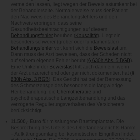
vermeiden lassen, liegt wegen der Beweislastumkehr bei
der Behandlerseite. Normalerweise muss der Patient
den Nachweis des Behandlungsfehlers und den
Nachweis erbringen, dass seine
Gesundheitsbeeinträchtigungen auf diesem
Behandlungsfehler
beruhen (
Kausalität
). Liegt ein
besonders schwerer (grober oder fundamentaler)
Behandlungsfehler
vor, kehrt sich die
Beweislast
um.
Dann muss der Arzt beweisen, dass der Schaden nicht
auf seinem eigenen Fehler beruht (
§ 630h Abs. 5 BGB
).
Eine Umkehr der
Beweislast
tritt auch dann ein, wenn
der Arzt unzureichend oder gar nicht dokumentiert hat (
§
630h Abs. 3 BGB
). Das Gericht hat bei der Bemessung
des Schmerzensgeldes besonders die langwierige
Heilbehandlung, die
Chemotherapie
und
psychotherapeutische Langzeitbehandlung und das
verzögerte Regulierungsverhalten des Versicherers
berücksichtigt.
11.500,- Euro
für misslungene Brustimplantate. Die
Besprechung des Urteils des Oberlandesgerichts Hamm
– Aufklärungsumfang bei kosmetischen Eingriffen findet