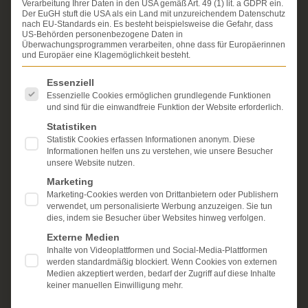
Verarbeitung Ihrer Daten in den USA gemäß Art. 49 (1) lit. a GDPR ein.
Erfahrung im Arzthaftungsrecht, bei Unfallfolgen und
Der EuGH stuft die USA als ein Land mit unzureichendem Datenschutz
bei der Durchsetzung von Schmerzensgeld- und
nach EU-Standards ein. Es besteht beispielsweise die Gefahr, dass
Schadensersatzansprüchen.
US-Behörden personenbezogene Daten in
Ihr Recht steht für uns
Überwachungsprogrammen verarbeiten, ohne dass für Europäerinnen
im Mittelpunkt.
und Europäer eine Klagemöglichkeit besteht.
Mehr erfahren:
Es folgt eine Liste der Service-Gruppen, für die eine Einwi
Essenziell
Unsere Kanzlei
Essenzielle Cookies ermöglichen grundlegende Funktionen
und sind für die einwandfreie Funktion der Website erforderlich.
Schmerzensgeld
Statistiken
Statistik Cookies erfassen Informationen anonym. Diese
Kostenlose Erstberatung
Informationen helfen uns zu verstehen, wie unsere Besucher
unsere Website nutzen.
Marketing
Marketing-Cookies werden von Drittanbietern oder Publishern
verwendet, um personalisierte Werbung anzuzeigen. Sie tun
dies, indem sie Besucher über Websites hinweg verfolgen.
Externe Medien
Inhalte von Videoplattformen und Social-Media-Plattformen
werden standardmäßig blockiert. Wenn Cookies von externen
Medien akzeptiert werden, bedarf der Zugriff auf diese Inhalte
keiner manuellen Einwilligung mehr.