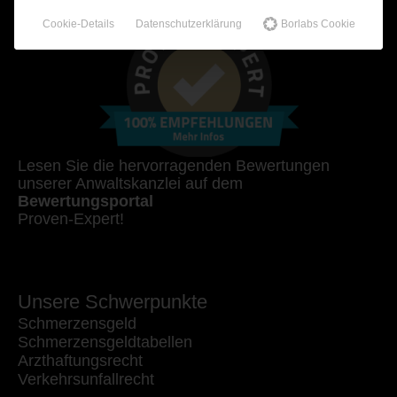
Cookie-Details
Datenschutzerklärung
Borlabs Cookie
Lesen Sie die hervorragenden Bewertungen
unserer Anwaltskanzlei auf dem
Bewertungsportal
Proven-Expert!
Unsere Schwerpunkte
Schmerzensgeld
Schmerzensgeldtabellen
Arzthaftungsrecht
Verkehrsunfallrecht