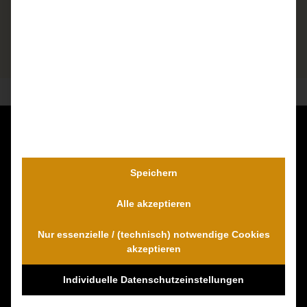
Kontaktieren Sie uns unverbindlich!
Dr. Wambach & Walter
Speichern
0800 0005574 - gebührenfrei
Alle akzeptieren
0421 54 895 10 - Fax
info@schmerzensgeld-spezialisten.de
Nur essenzielle / (technisch) notwendige Cookies
Zum Kontaktformular
akzeptieren
Individuelle Datenschutzeinstellungen
100% Empfehlungen auf Proven-Expert!