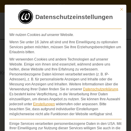
Zum
Kontakt
Videos
Inhalt
Mit die
springen
Datenschutzeinstellungen
Wir nutzen Cookies auf unserer Website.
Wenn Sie unter 16 Jahre alt sind und Ihre Einwilligung zu optionalen
Services geben möchten, müssen Sie Ihre Erziehungsberechtigten um
Erlaubnis bitten.
Wir verwenden Cookies und andere Technologien auf unserer
Karzinom
Website. Einige von ihnen sind essenziell, während andere uns
helfen, diese Website und Ihre Erfahrung zu verbessern.
Krebsgeschwür
Personenbezogene Daten können verarbeitet werden (z. B. IP-
Adressen), z. B. für personalisierte Anzeigen und Inhalte oder die
Messung von Anzeigen und Inhalten.
Weitere Informationen über die
Verwendung Ihrer Daten finden Sie in unserer
Datenschutzerklärung
.
Es besteht keine Verpflichtung, in die Verarbeitung Ihrer Daten
einzuwilligen, um dieses Angebot zu nutzen.
Sie können Ihre Auswahl
jederzeit unter
Einstellungen
widerrufen oder anpassen.
Bitte
Über die Schmerzensgeld-Spezialisten
beachten Sie, dass aufgrund individueller Einstellungen
möglicherweise nicht alle Funktionen der Website verfügbar sind.
Seit über 25 Jahren vertreten wir als Fachanwälte
ausschließlich Geschädigte bei schweren
Einige Services verarbeiten personenbezogene Daten in den USA. Mit
Personenschäden. Wir verfügen über ausgewiesene
Ihrer Einwilligung zur Nutzung dieser Services willigen Sie auch in die