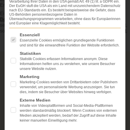
Verarbeitung Ihrer Daten in den USA gemäß Art. 49 (1) lit. a GDPR ein.
Erprobung bewährt haben.
Der EuGH stuft die USA als ein Land mit unzureichendem Datenschutz
nach EU-Standards ein. Es besteht beispielsweise die Gefahr, dass
Ein grober (besonders schwerer) führt zu einer Umkehr der
US-Behörden personenbezogene Daten in
Überwachungsprogrammen verarbeiten, ohne dass für Europäerinnen
Beweislast
, so dass nicht der Patient beweisen muss, dass
und Europäer eine Klagemöglichkeit besteht.
sein Gesundheitsschaden auf dem Behandlungsfehler beruht,
sondern der Arzt muss Gegenteil beweisen, siehe:
Kausalität
.
Es folgt eine Liste der Service-Gruppen, für die eine Einwi
Essenziell
Essenzielle Cookies ermöglichen grundlegende Funktionen
und sind für die einwandfreie Funktion der Website erforderlich.
Statistiken
Statistik Cookies erfassen Informationen anonym. Diese
Über die Schmerzensgeld-Spezialisten
Informationen helfen uns zu verstehen, wie unsere Besucher
unsere Website nutzen.
Seit über 25 Jahren vertreten wir als Fachanwälte
Marketing
ausschließlich Geschädigte bei schweren
Marketing-Cookies werden von Drittanbietern oder Publishern
Personenschäden. Wir verfügen über ausgewiesene
verwendet, um personalisierte Werbung anzuzeigen. Sie tun
Erfahrung im Arzthaftungsrecht, bei Unfallfolgen und
dies, indem sie Besucher über Websites hinweg verfolgen.
bei der Durchsetzung von Schmerzensgeld- und
Externe Medien
Schadensersatzansprüchen.
Ihr Recht steht für uns
Inhalte von Videoplattformen und Social-Media-Plattformen
im Mittelpunkt.
werden standardmäßig blockiert. Wenn Cookies von externen
Medien akzeptiert werden, bedarf der Zugriff auf diese Inhalte
Mehr erfahren:
keiner manuellen Einwilligung mehr.
Unsere Kanzlei