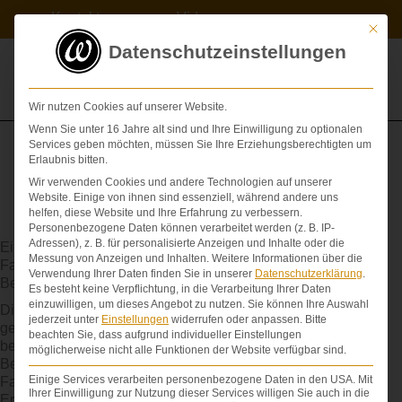
Zum
Kontakt
Videos
Inhalt
Mit die
springen
Datenschutzeinstellungen
Wir nutzen Cookies auf unserer Website.
Wenn Sie unter 16 Jahre alt sind und Ihre Einwilligung zu optionalen
Services geben möchten, müssen Sie Ihre Erziehungsberechtigten um
Erlaubnis bitten.
Wir verwenden Cookies und andere Technologien auf unserer
Behandlungsfehler: Definition, Erklärung des
Website. Einige von ihnen sind essenziell, während andere uns
Fachbegriffs und Tipps
helfen, diese Website und Ihre Erfahrung zu verbessern.
Personenbezogene Daten können verarbeitet werden (z. B. IP-
Adressen), z. B. für personalisierte Anzeigen und Inhalte oder die
Ein B. bezeichnet das Abweichen von den medizinischen
Messung von Anzeigen und Inhalten.
Weitere Informationen über die
Facharztstandards, nach denen ein Arzt dem Patienten die
Verwendung Ihrer Daten finden Sie in unserer
Datenschutzerklärung
.
Behandlung schuldet (§ 630a Abs. 2 BGB).
Es besteht keine Verpflichtung, in die Verarbeitung Ihrer Daten
einzuwilligen, um dieses Angebot zu nutzen.
Sie können Ihre Auswahl
Die medizinischen Facharztstandards geben vor, wie ein
jederzeit unter
Einstellungen
widerrufen oder anpassen.
Bitte
gewissenhafter und aufmerksamer Arzt aus der
beachten Sie, dass aufgrund individueller Einstellungen
berufsfachlichen Sicht seines Fachbereichs im Zeitpunkt der
möglicherweise nicht alle Funktionen der Website verfügbar sind.
Behandlung seinen Patienten behandeln muss. Die
Einige Services verarbeiten personenbezogene Daten in den USA. Mit
Facharztstandards reflektieren die naturwissenschaftlichen
Ihrer Einwilligung zur Nutzung dieser Services willigen Sie auch in die
Erkenntnisse und die ärztlichen Erfahrungen, die sich in der