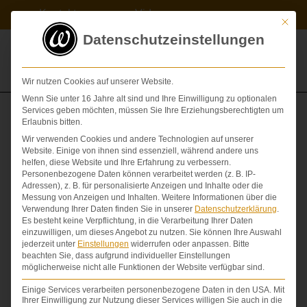
Zum
Kontakt
Videos
Inhalt
Mit die
springen
Datenschutzeinstellungen
Wir nutzen Cookies auf unserer Website.
Wenn Sie unter 16 Jahre alt sind und Ihre Einwilligung zu optionalen
Services geben möchten, müssen Sie Ihre Erziehungsberechtigten um
Erlaubnis bitten.
Schmerzensgeldtabelle für Personengroßschäden 2023
Wir verwenden Cookies und andere Technologien auf unserer
Website. Einige von ihnen sind essenziell, während andere uns
GEBURTSCHÄDEN
,
HIRNVERLETZUNGEN
,
helfen, diese Website und Ihre Erfahrung zu verbessern.
INDEXANPASSUNG
,
Personenbezogene Daten können verarbeitet werden (z. B. IP-
Adressen), z. B. für personalisierte Anzeigen und Inhalte oder die
LEBENSBEEINTRÄCHTIGUNGEN
,
Messung von Anzeigen und Inhalten.
Weitere Informationen über die
QUERSCHNITTLÄHMUNG
,
RÜCKENOPERATIONEN
,
Verwendung Ihrer Daten finden Sie in unserer
Datenschutzerklärung
.
SCHÄDEL-HIRN-TRAUMA
,
SCHMERZENSGELD
,
Es besteht keine Verpflichtung, in die Verarbeitung Ihrer Daten
SCHMERZENSGELDBEMESSUNG
,
einzuwilligen, um dieses Angebot zu nutzen.
Sie können Ihre Auswahl
SCHMERZENSGELDKAPITAL
,
jederzeit unter
Einstellungen
widerrufen oder anpassen.
Bitte
SCHMERZENSGELDRENTE
beachten Sie, dass aufgrund individueller Einstellungen
,
möglicherweise nicht alle Funktionen der Website verfügbar sind.
SCHMERZENSGELDTABELLEN
,
TEILSCHMERZENSGELD
,
VERBRENNUNGEN
Einige Services verarbeiten personenbezogene Daten in den USA. Mit
Ihrer Einwilligung zur Nutzung dieser Services willigen Sie auch in die