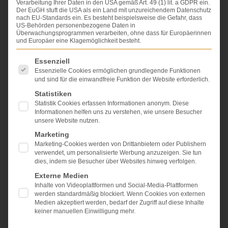
VON
DR. DR. LOVIS WAMBACH
Verarbeitung Ihrer Daten in den USA gemäß Art. 49 (1) lit. a GDPR ein.
Der EuGH stuft die USA als ein Land mit unzureichendem Datenschutz
nach EU-Standards ein. Es besteht beispielsweise die Gefahr, dass
US-Behörden personenbezogene Daten in
Überwachungsprogrammen verarbeiten, ohne dass für Europäerinnen
und Europäer eine Klagemöglichkeit besteht.
Es folgt eine Liste der Service-Gruppen, für die eine Einwi
Essenziell
Essenzielle Cookies ermöglichen grundlegende Funktionen
und sind für die einwandfreie Funktion der Website erforderlich.
Statistiken
Statistik Cookies erfassen Informationen anonym. Diese
Informationen helfen uns zu verstehen, wie unsere Besucher
unsere Website nutzen.
Marketing
Marketing-Cookies werden von Drittanbietern oder Publishern
verwendet, um personalisierte Werbung anzuzeigen. Sie tun
dies, indem sie Besucher über Websites hinweg verfolgen.
In Deutschland gibt es mehrere Werke, die
Externe Medien
ausschließlich Gerichtsentscheidungen auflisten, in
Inhalte von Videoplattformen und Social-Media-Plattformen
werden standardmäßig blockiert. Wenn Cookies von externen
denen auch (oder nur) über Schmerzensgeldbeträge
Medien akzeptiert werden, bedarf der Zugriff auf diese Inhalte
entschieden worden ist. Diese nennt man
keiner manuellen Einwilligung mehr.
Schmerzensgeldtabellen.