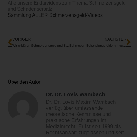
Alle unsere Erklärvideos zum Thema Schmerzensgeld
und Schadensersatz
Sammlung ALLER Schmerzensgeld-Videos
Zurück
Nä
VORIGER
NÄCHSTER
Wir erklären Schmerzensgeld und Schadensersatz mit Erklärvideos!
Bei groben Behandlungsfehlern muss das Schmerzensgeld erhöht werden
Über den Autor
Dr. Dr. Lovis Wambach
Dr. Dr. Lovis Maxim Wambach
verfügt über umfassende
theoretische Kenntnisse und
praktische Erfahrungen im
Medizinrecht. Er ist seit 1999 als
Rechtsanwalt zugelassen und seit