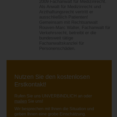
2009 Fachanwalt für Medizinrecht.
Als Anwalt für Medizinrecht und
Arzthaftungsrecht vertritt er
ausschließlich Patienten!
Gemeinsam mit Rechtsanwalt
Rouven-Marc Walter, Fachanwalt für
Verkehrsrecht, betreibt er die
bundesweit tätige
Fachanwaltskanzlei für
Personenschäden.
Nutzen Sie den kostenlosen
Erstkontakt!
Rufen Sie uns UNVERBINDLICH an oder
mailen
Sie uns!
Wir besprechen mit Ihnen die Situation und
geben Ihnen eine grobe Einschätzung.