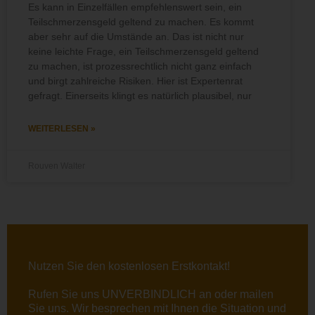
Es kann in Einzelfällen empfehlenswert sein, ein
Teilschmerzensgeld geltend zu machen. Es kommt
aber sehr auf die Umstände an. Das ist nicht nur
keine leichte Frage, ein Teilschmerzensgeld geltend
zu machen, ist prozessrechtlich nicht ganz einfach
und birgt zahlreiche Risiken. Hier ist Expertenrat
gefragt. Einerseits klingt es natürlich plausibel, nur
WEITERLESEN »
Rouven Walter
Nutzen Sie den kostenlosen Erstkontakt!
Rufen Sie uns UNVERBINDLICH an oder
mailen
Sie uns. Wir besprechen mit Ihnen die Situation und