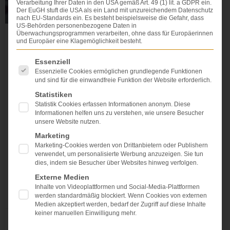
Verarbeitung Ihrer Daten in den USA gemäß Art. 49 (1) lit. a GDPR ein.
Der EuGH stuft die USA als ein Land mit unzureichendem Datenschutz
nach EU-Standards ein. Es besteht beispielsweise die Gefahr, dass
US-Behörden personenbezogene Daten in
Überwachungsprogrammen verarbeiten, ohne dass für Europäerinnen
und Europäer eine Klagemöglichkeit besteht.
Schmerzensgeldtabelle für
Personengroßschäden 2023
Es folgt eine Liste der Service-Gruppen, für die eine Einwi
Essenziell
Essenzielle Cookies ermöglichen grundlegende Funktionen
und sind für die einwandfreie Funktion der Website erforderlich.
In Deutschland gibt es mehrere Werke, die
ausschließlich Gerichtsentscheidungen auflisten, in
Statistiken
denen auch (oder nur) über Schmerzensgeldbeträge
Statistik Cookies erfassen Informationen anonym. Diese
Informationen helfen uns zu verstehen, wie unsere Besucher
entschieden worden ist. Diese nennt man
unsere Website nutzen.
Schmerzensgeldtabellen. Die Tabellen listen dann
Marketing
tabellarisch das Gericht, den Betrag und den
Marketing-Cookies werden von Drittanbietern oder Publishern
Sachverhalt der jeweiligen Entscheidungen auf.
verwendet, um personalisierte Werbung anzuzeigen. Sie tun
Schmerzensgeldtabellen sind für Anwälte und Opfer
dies, indem sie Besucher über Websites hinweg verfolgen.
eine Möglichkeit, sich einen
Externe Medien
Inhalte von Videoplattformen und Social-Media-Plattformen
WEITERLESEN »
werden standardmäßig blockiert. Wenn Cookies von externen
Medien akzeptiert werden, bedarf der Zugriff auf diese Inhalte
keiner manuellen Einwilligung mehr.
Dr. Dr. Lovis Wambach